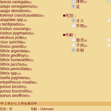
体幹
arecia variegata
(1)
(0)
alago senegalensis
足
(0)
alago demidovii
(0)
tolemur crassicaudatus
■性別：
(0)
alagidae
spp.
オス
(0)
s tardigradus
(0)
不明
(0)
ticebus coucang
(0)
ticebus pygmaeus
(0)
■年齢：
dicticus potto
(0)
胎児
(0)
rsius syrichta
(0)
子供
limico goeldii
(0)
(0)
不明
lithrix argentata
(0)
lithrix geoffroyi
(0)
lithrix humeralifer
(0)
lithrix jacchus
(0)
lithrix penicillata
(0)
lithrix
spp.
(0)
buella pygmaea
(0)
ntopithecus rosalia
(0)
uinus bicolor
(0)
uinus fuscicollis
(0)
uinus geoffroyi
(0)
uinus imperator
(0)
-1 件中 1 件から 1 件を表示中
uinus labiatus
(0)
guinus leucopus
性別：M
年齢：Unknown
(0)