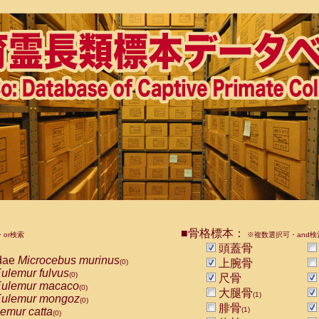
■骨格標本：
or検索
※複数選択可・and検
頭蓋骨
dae
Microcebus murinus
上腕骨
(0)
ulemur fulvus
(0)
尺骨
ulemur macaco
(0)
大腿骨
(1)
ulemur mongoz
(0)
腓骨
emur catta
(1)
(0)