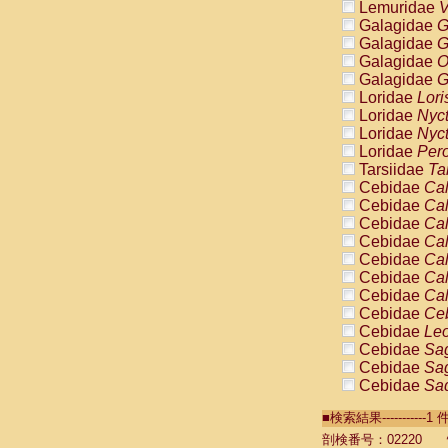
Lemuridae
V
Galagidae
G
Galagidae
G
Galagidae
O
Galagidae
G
Loridae
Lori
Loridae
Nyc
Loridae
Nyc
Loridae
Pero
Tarsiidae
Ta
Cebidae
Cal
Cebidae
Cal
Cebidae
Cal
Cebidae
Cal
Cebidae
Cal
Cebidae
Cal
Cebidae
Cal
Cebidae
Ce
Cebidae
Leo
Cebidae
Sag
Cebidae
Sag
Cebidae
Sag
Cebidae
Sag
■検索結果----------
Cebidae
Sag
Cebidae
Sa
剖検番号：02220