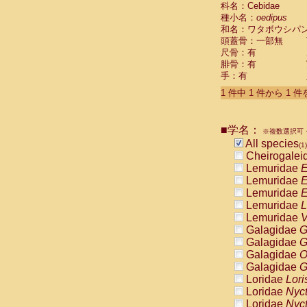
科名：Cebidae
Cebidae
Sa
種小名：
oedipus
Cebidae
Sa
和名：ワタボウシパ
Cebidae
Sag
頭蓋骨：一部無
Cebidae
Sa
尺骨：有
Cebidae
Sag
腓骨：有
Cebidae
Sa
手：有
Cebidae
Aot
Cebidae
Ceb
1 件中 1 件から 1 
Cebidae
Ceb
Cebidae
Ce
■学名：
Cebidae
Ceb
※複数選択可・
Cebidae
Ce
All species
(1)
Cebidae
Sai
Cheirogalei
Cebidae
Sai
Lemuridae
E
Atelidae
Alo
Lemuridae
E
Atelidae
Alo
Lemuridae
E
Atelidae
Alo
Lemuridae
L
Atelidae
Alo
Lemuridae
V
Atelidae
Ate
Galagidae
G
Atelidae
Ate
Galagidae
G
Atelidae
Ate
Galagidae
O
Atelidae
Ate
Galagidae
G
Atelidae
Lag
Loridae
Lori
Atelidae
Lag
Loridae
Nyc
Pitheciidae
Loridae
Nyc