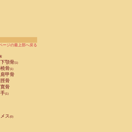
ページの最上部へ戻る
索
下顎骨
(1)
橈骨
(1)
肩甲骨
脛骨
寛骨
手
(1)
メス
(0)