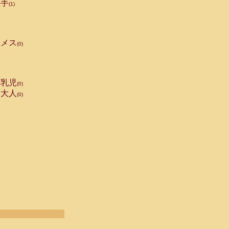
手
(1)
メス
(0)
乳児
(0)
大人
(0)