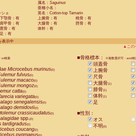
guinus midas
属名：
Saguinus
(0)
亜種小名：
guinus mystax
(0)
ンシェ
英名：Cotton-top Tamarin
uinus nigricollis
(0)
下顎骨：有
上腕骨：有
橈骨：有
guinus oedipus
(1)
肩甲骨：有
大腿骨：有
脛骨：有
uinus weddelli
(0)
寛骨：有
体幹：有
guinus
spp.
(0)
足：有
us trivirgatus
(0)
us albifrons
件を表示中
(0)
us apella
▲この
(0)
bus capucinus
(0)
us nigrivittatus
■骨格標本：
or検索
(0)
※複数選択可・and検
bus
spp.
頭蓋骨
(0)
miri boliviensis
dae
Microcebus murinus
(0)
上腕骨
(0)
miri sciureus
ulemur fulvus
(0)
(0)
尺骨
uatta caraya
ulemur macaco
(0)
(0)
大腿骨
(1)
uatta fusca
ulemur mongoz
(0)
(0)
腓骨
uatta seniculus
emur catta
(1)
(0)
(0)
uatta
spp.
体幹
arecia variegata
(0)
(1)
(0)
les belzebuth
alago senegalensis
足
(0)
(0)
les geoffroyi
alago demidovii
(0)
(0)
les paniscus
tolemur crassicaudatus
■性別：
(0)
(0)
les
spp.
alagidae
spp.
(0)
オス
(0)
othrix lagothricha
s tardigradus
(0)
(0)
不明
(0)
othrix lagothricha cana
ticebus coucang
(0)
(0)
Cacajao calvus rubicundus
ticebus pygmaeus
(0)
(0)