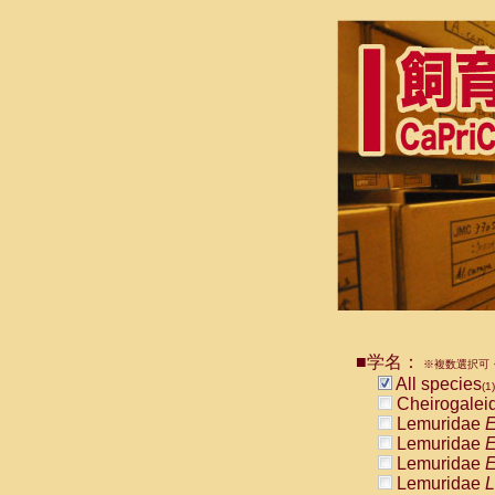
■学名：
※複数選択可・
All species
(1)
Cheirogalei
Lemuridae
E
Lemuridae
E
Lemuridae
E
Lemuridae
L