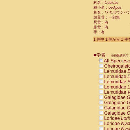
科名：Cebidae
Cebidae
Sa
種小名：
oedipus
Cebidae
Sa
和名：ワタボウシパ
Cebidae
Sag
頭蓋骨：一部無
Cebidae
Sa
尺骨：有
Cebidae
Sag
腓骨：有
Cebidae
Sa
手：有
Cebidae
Aot
Cebidae
Ceb
1 件中 1 件から 1 
Cebidae
Ceb
Cebidae
Ce
■学名：
Cebidae
Ceb
※複数選択可・
Cebidae
Ce
All Species
(2
Cebidae
Sai
Cheirogalei
Cebidae
Sai
Lemuridae
E
Atelidae
Alo
Lemuridae
E
Atelidae
Alo
Lemuridae
E
Atelidae
Alo
Lemuridae
L
Atelidae
Alo
Lemuridae
V
Atelidae
Ate
Galagidae
G
Atelidae
Ate
Galagidae
G
Atelidae
Ate
Galagidae
O
Atelidae
Ate
Galagidae
G
Atelidae
Lag
Loridae
Lori
Atelidae
Lag
Loridae
Nyc
Pitheciidae
Loridae
Nyc