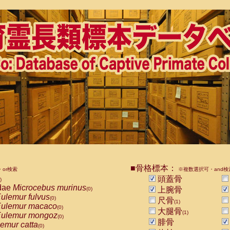
■骨格標本：
or検索
※複数選択可・and検
頭蓋骨
)
dae
Microcebus murinus
上腕骨
(0)
ulemur fulvus
(0)
尺骨
(1)
ulemur macaco
(0)
大腿骨
(1)
ulemur mongoz
(0)
腓骨
emur catta
(0)