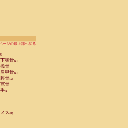
ページの最上部へ戻る
索
下顎骨
(1)
橈骨
肩甲骨
(1)
脛骨
(1)
寛骨
手
(1)
メス
(0)