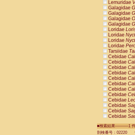
Lemuridae
V
Galagidae
G
Galagidae
G
Galagidae
O
Galagidae
G
Loridae
Lori
Loridae
Nyc
Loridae
Nyc
Loridae
Pero
Tarsiidae
Ta
Cebidae
Cal
Cebidae
Cal
Cebidae
Cal
Cebidae
Cal
Cebidae
Cal
Cebidae
Cal
Cebidae
Cal
Cebidae
Ce
Cebidae
Leo
Cebidae
Sag
Cebidae
Sag
Cebidae
Sag
Cebidae
Sag
■検索結果----------
Cebidae
Sag
Cebidae
Sa
剖検番号：02220