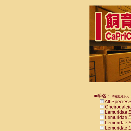
■学名：
※複数選択可・
All Species
(2
Cheirogalei
Lemuridae
E
Lemuridae
E
Lemuridae
E
Lemuridae
L