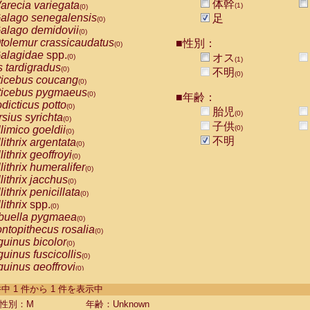
体幹
arecia variegata
(1)
(0)
alago senegalensis
足
(0)
alago demidovii
(0)
tolemur crassicaudatus
■性別：
(0)
alagidae
spp.
オス
(0)
(1)
s tardigradus
(0)
不明
(0)
ticebus coucang
(0)
ticebus pygmaeus
(0)
■年齢：
dicticus potto
(0)
胎児
(0)
rsius syrichta
(0)
子供
limico goeldii
(0)
(0)
不明
lithrix argentata
(0)
lithrix geoffroyi
(0)
lithrix humeralifer
(0)
lithrix jacchus
(0)
lithrix penicillata
(0)
lithrix
spp.
(0)
buella pygmaea
(0)
ntopithecus rosalia
(0)
uinus bicolor
(0)
uinus fuscicollis
(0)
uinus geoffroyi
(0)
uinus imperator
(0)
-1 件中 1 件から 1 件を表示中
uinus labiatus
(0)
guinus leucopus
性別：M
年齢：Unknown
(0)