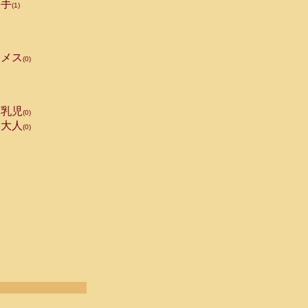
手
(1)
メス
(0)
乳児
(0)
大人
(0)