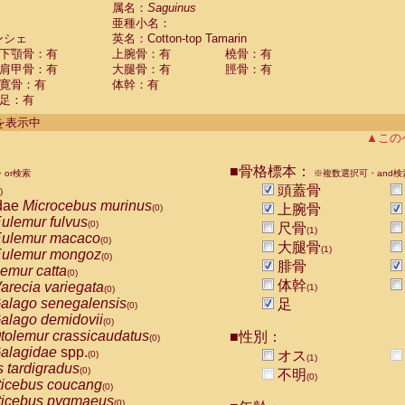
guinus midas
属名：
Saguinus
(0)
亜種小名：
guinus mystax
(0)
ンシェ
英名：Cotton-top Tamarin
uinus nigricollis
(1)
下顎骨：有
上腕骨：有
橈骨：有
guinus oedipus
(1)
肩甲骨：有
大腿骨：有
脛骨：有
uinus weddelli
(0)
寛骨：有
体幹：有
guinus
spp.
(0)
足：有
us trivirgatus
(0)
us albifrons
件を表示中
(0)
us apella
▲この
(0)
bus capucinus
(0)
us nigrivittatus
■骨格標本：
or検索
(0)
※複数選択可・and検
bus
spp.
頭蓋骨
(0)
)
miri boliviensis
dae
Microcebus murinus
(0)
上腕骨
(0)
miri sciureus
ulemur fulvus
(0)
(0)
尺骨
(1)
uatta caraya
ulemur macaco
(0)
(0)
大腿骨
(1)
uatta fusca
ulemur mongoz
(0)
(0)
腓骨
uatta seniculus
emur catta
(0)
(0)
uatta
spp.
体幹
arecia variegata
(0)
(1)
(0)
les belzebuth
alago senegalensis
足
(0)
(0)
les geoffroyi
alago demidovii
(0)
(0)
les paniscus
tolemur crassicaudatus
■性別：
(0)
(0)
les
spp.
alagidae
spp.
(0)
オス
(0)
(1)
othrix lagothricha
s tardigradus
(0)
(0)
不明
(0)
othrix lagothricha cana
ticebus coucang
(0)
(0)
Cacajao calvus rubicundus
ticebus pygmaeus
(0)
(0)