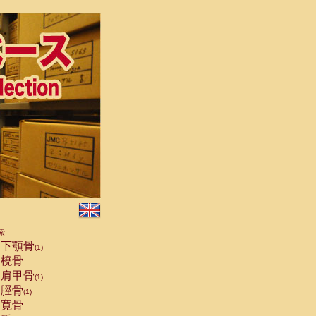
索
下顎骨
(1)
橈骨
肩甲骨
(1)
脛骨
(1)
寛骨