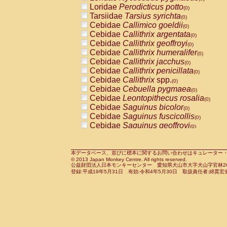
Pitheciidae
Callicebus cupreus
Loridae
Perodicticus potto
(0)
(0)
Pitheciidae
Callicebus donacophilus
Tarsiidae
Tarsius syrichta
(0
(0)
Pitheciidae
Callicebus moloch
Cebidae
Callimico goeldii
(0)
(0)
Pitheciidae
Callicebus torquatus
Cebidae
Callithrix argentata
(0)
(0)
Pitheciidae
Callicebus
spp.
Cebidae
Callithrix geoffroyi
(0)
(0)
Pitheciidae
Chiropotes satanas
Cebidae
Callithrix humeralifer
(0)
(0)
Pitheciidae
Pithecia monachus
Cebidae
Callithrix jacchus
(0)
(0)
Pitheciidae
Pithecia pithecia
Cebidae
Callithrix penicillata
(0)
(0)
Cercopithecidae
Cercocebus agilis
Cebidae
Callithrix
spp.
(0)
(0)
Cercopithecidae
Cercocebus galeritus
Cebidae
Cebuella pygmaea
(0)
Cercopithecidae
Cercocebus torquatu
Cebidae
Leontopithecus rosalia
(0)
Cercopithecidae
Cercocebus torquatus
Cebidae
Saguinus bicolor
(0)
Cercopithecidae
Cercocebus torquatu
Cebidae
Saguinus fuscicollis
(0)
Cercopithecidae
Cercocebus
hybrid
Cebidae
Saguinus geoffroyi
(0)
(0)
Cercopithecidae
Cercocebus
spp.
Cebidae
Saguinus imperator
(0)
(0)
Cercopithecidae
Lophocebus albigen
Cebidae
Saguinus labiatus
(0)
Cercopithecidae
Papio anubis
Cebidae
Saguinus leucopus
本データベース、並びに標本に関するお問い合わせはキュレーター・新宅勇太までお願い
(0)
(0)
© 2013 Japan Monkey Centre. All rights reserved.
Cercopithecidae
Papio cynocephalus
Cebidae
Saguinus midas
(
(0)
公益財団法人日本モンキーセンター 愛知県犬山市大字犬山字官林26番
Cercopithecidae
Papio hamadryas
Cebidae
Saguinus mystax
(0)
登録:平成19年5月31日 有効:令和4年5月30日 取扱責任者:綿貫宏
(0)
Cercopithecidae
Papio papio
Cebidae
Saguinus nigricollis
(0)
(0)
Cercopithecidae
Papio
spp.
Cebidae
Saguinus oedipus
(0)
(1)
Cercopithecidae
Mandrillus leucopha
Cebidae
Saguinus weddelli
(0)
Cercopithecidae
Mandrillus sphinx
Cebidae
Saguinus
spp.
(0)
(0)
Cercopithecidae
Theropithecus gelad
Cebidae
Aotus trivirgatus
(0)
Cercopithecidae
Macaca arctoides
Cebidae
Cebus albifrons
(0)
(0)