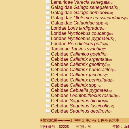
Lemuridae
Varecia variegata
(0)
Galagidae
Galago senegalensis
(0)
Galagidae
Galago demidovii
(0)
Galagidae
Otolemur crassicaudatus
(0)
Galagidae
Galagidae
spp.
(0)
Loridae
Loris tardigradus
(0)
Loridae
Nycticebus coucang
(0)
Loridae
Nycticebus pygmaeus
(0)
Loridae
Perodicticus potto
(0)
Tarsiidae
Tarsius syrichta
(0)
Cebidae
Callimico goeldii
(0)
Cebidae
Callithrix argentata
(0)
Cebidae
Callithrix geoffroyi
(0)
Cebidae
Callithrix humeralifer
(0)
Cebidae
Callithrix jacchus
(0)
Cebidae
Callithrix penicillata
(0)
Cebidae
Callithrix
spp.
(0)
Cebidae
Cebuella pygmaea
(0)
Cebidae
Leontopithecus rosalia
(0)
Cebidae
Saguinus bicolor
(0)
Cebidae
Saguinus fuscicollis
(0)
Cebidae
Saguinus geoffroyi
(0)
Cebidae
Saguinus imperator
(0)
■検索結果-----------1 件中 1 件から 1 件を表示中
Cebidae
Saguinus labiatus
(0)
Cebidae
Saguinus leucopus
剖検番号：02220
性別：M
年齢：Unk
(0)