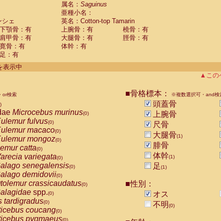
guinus midas
属名：
Saguinus
(0)
亜種小名：
guinus mystax
(0)
ンシェ
英名：Cotton-top Tamarin
uinus nigricollis
(0)
下顎骨：有
上腕骨：有
橈骨：有
guinus oedipus
(1)
肩甲骨：有
大腿骨：有
脛骨：有
uinus weddelli
(0)
寛骨：有
体幹：有
guinus
spp.
(0)
足：有
us trivirgatus
(0)
us albifrons
件を表示中
(0)
us apella
▲この
(0)
bus capucinus
(0)
us nigrivittatus
■骨格標本：
or検索
(0)
※複数選択可・and検
bus
spp.
頭蓋骨
(0)
)
miri boliviensis
dae
Microcebus murinus
(0)
上腕骨
(0)
miri sciureus
ulemur fulvus
(0)
(0)
尺骨
uatta caraya
ulemur macaco
(0)
(0)
大腿骨
(1)
uatta fusca
ulemur mongoz
(0)
(0)
腓骨
uatta seniculus
emur catta
(0)
(0)
uatta
spp.
体幹
arecia variegata
(0)
(1)
(0)
les belzebuth
alago senegalensis
足
(0)
(0)
(1)
les geoffroyi
alago demidovii
(0)
(0)
les paniscus
tolemur crassicaudatus
■性別：
(0)
(0)
les
spp.
alagidae
spp.
(0)
オス
(0)
othrix lagothricha
s tardigradus
(0)
(0)
不明
(0)
othrix lagothricha cana
ticebus coucang
(0)
(0)
Cacajao calvus rubicundus
ticebus pygmaeus
(0)
(0)