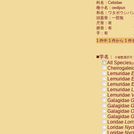
科名：Cebidae
Cebidae
Sa
種小名：
oedipus
Cebidae
Sa
和名：ワタボウシパ
Cebidae
Sag
頭蓋骨：一部無
Cebidae
Sa
尺骨：有
Cebidae
Sag
腓骨：有
Cebidae
Sa
手：有
Cebidae
Aot
Cebidae
Ceb
1 件中 1 件から 1 
Cebidae
Ceb
Cebidae
Ce
■学名：
Cebidae
Ceb
※複数選択可・
Cebidae
Ce
All Species
(1
Cebidae
Sai
Cheirogalei
Cebidae
Sai
Lemuridae
E
Atelidae
Alo
Lemuridae
E
Atelidae
Alo
Lemuridae
E
Atelidae
Alo
Lemuridae
L
Atelidae
Alo
Lemuridae
V
Atelidae
Ate
Galagidae
G
Atelidae
Ate
Galagidae
G
Atelidae
Ate
Galagidae
O
Atelidae
Ate
Galagidae
G
Atelidae
Lag
Loridae
Lori
Atelidae
Lag
Loridae
Nyc
Pitheciidae
Loridae
Nyc