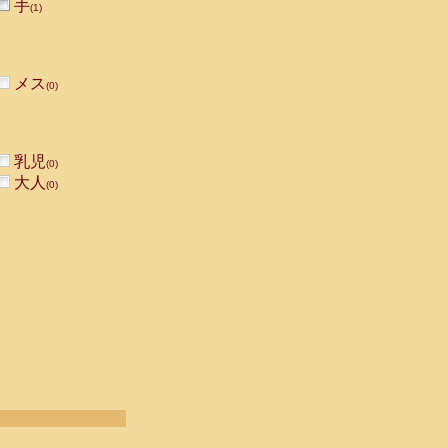
手
(1)
メス
(0)
乳児
(0)
大人
(0)