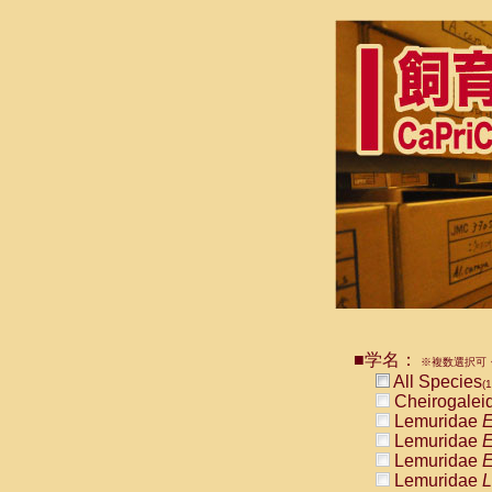
■学名：
※複数選択可・
All Species
(1
Cheirogalei
Lemuridae
E
Lemuridae
E
Lemuridae
E
Lemuridae
L