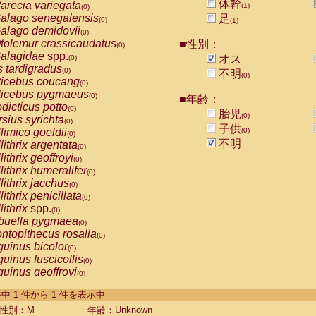
体幹
arecia variegata
(1)
(0)
alago senegalensis
足
(0)
(1)
alago demidovii
(0)
tolemur crassicaudatus
■性別：
(0)
alagidae
spp.
オス
(0)
s tardigradus
(0)
不明
(0)
ticebus coucang
(0)
ticebus pygmaeus
(0)
■年齢：
dicticus potto
(0)
胎児
(0)
rsius syrichta
(0)
子供
limico goeldii
(0)
(0)
不明
lithrix argentata
(0)
lithrix geoffroyi
(0)
lithrix humeralifer
(0)
lithrix jacchus
(0)
lithrix penicillata
(0)
lithrix
spp.
(0)
buella pygmaea
(0)
ntopithecus rosalia
(0)
uinus bicolor
(0)
uinus fuscicollis
(0)
uinus geoffroyi
(0)
uinus imperator
(0)
-1 件中 1 件から 1 件を表示中
uinus labiatus
(0)
guinus leucopus
性別：M
年齢：Unknown
(0)