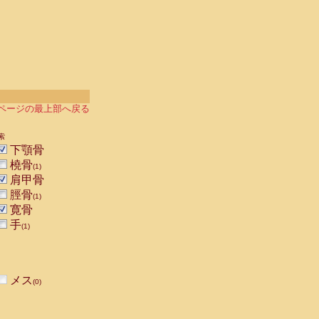
ページの最上部へ戻る
索
下顎骨
橈骨
(1)
肩甲骨
脛骨
(1)
寛骨
手
(1)
メス
(0)