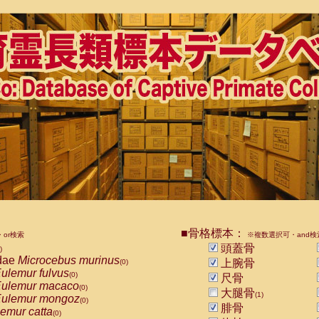
■骨格標本：
or検索
※複数選択可・and検
頭蓋骨
)
dae
Microcebus murinus
上腕骨
(0)
ulemur fulvus
(0)
尺骨
ulemur macaco
(0)
大腿骨
(1)
ulemur mongoz
(0)
腓骨
emur catta
(0)