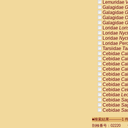
Lemuridae
V
Galagidae
G
Galagidae
G
Galagidae
O
Galagidae
G
Loridae
Lori
Loridae
Nyc
Loridae
Nyc
Loridae
Pero
Tarsiidae
Ta
Cebidae
Cal
Cebidae
Cal
Cebidae
Cal
Cebidae
Cal
Cebidae
Cal
Cebidae
Cal
Cebidae
Cal
Cebidae
Ce
Cebidae
Leo
Cebidae
Sag
Cebidae
Sag
Cebidae
Sag
Cebidae
Sag
■検索結果----------
Cebidae
Sag
Cebidae
Sa
剖検番号：02220