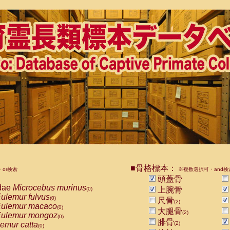
■骨格標本：
or検索
※複数選択可・and検
頭蓋骨
dae
Microcebus murinus
上腕骨
(0)
ulemur fulvus
(0)
尺骨
(2)
ulemur macaco
(0)
大腿骨
(2)
ulemur mongoz
(0)
腓骨
emur catta
(2)
(0)