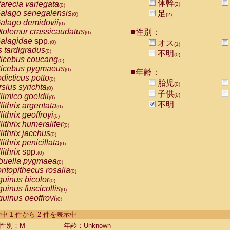
体幹
arecia variegata
(2)
(0)
alago senegalensis
足
(0)
(2)
alago demidovii
(0)
tolemur crassicaudatus
■性別：
(0)
alagidae
spp.
オス
(0)
(1)
s tardigradus
(0)
不明
(0)
ticebus coucang
(0)
ticebus pygmaeus
(0)
■年齢：
dicticus potto
(0)
胎児
(0)
rsius syrichta
(0)
子供
limico goeldii
(0)
(0)
不明
lithrix argentata
(0)
lithrix geoffroyi
(0)
lithrix humeralifer
(0)
lithrix jacchus
(0)
lithrix penicillata
(0)
lithrix
spp.
(0)
buella pygmaea
(0)
ntopithecus rosalia
(0)
uinus bicolor
(0)
uinus fuscicollis
(0)
uinus geoffroyi
(0)
uinus imperator
(0)
-2 件中 1 件から 2 件を表示中
uinus labiatus
(0)
guinus leucopus
性別：M
年齢：Unknown
(0)