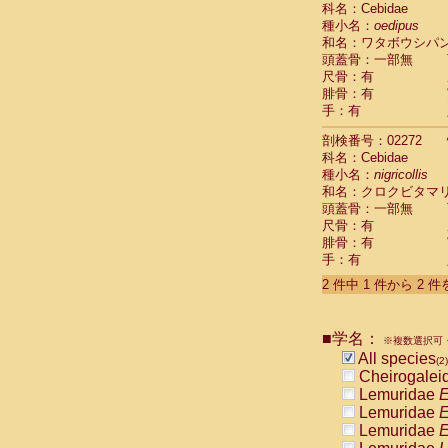
科名：Cebidae
Cebidae
Sa
種小名：
oedipus
Cebidae
Sa
和名：ワタボウシパ
Cebidae
Sag
頭蓋骨：一部無
Cebidae
Sa
尺骨：有
Cebidae
Sag
腓骨：有
Cebidae
Sa
手：有
Cebidae
Aot
Cebidae
Ceb
剖検番号：02272
Cebidae
Ceb
科名：Cebidae
Cebidae
Ce
種小名：
nigricollis
Cebidae
Ceb
和名：クロクビタマ
Cebidae
Ce
頭蓋骨：一部無
Cebidae
Sai
尺骨：有
腓骨：有
Cebidae
Sai
手：有
Atelidae
Alo
Atelidae
Alo
2 件中 1 件から 2 
Atelidae
Alo
Atelidae
Alo
Atelidae
Ate
■学名：
※複数選択可・
Atelidae
Ate
All species
(2)
Atelidae
Ate
Cheirogalei
Atelidae
Ate
Lemuridae
E
Atelidae
Lag
Lemuridae
E
Atelidae
Lag
Lemuridae
E
Pitheciidae