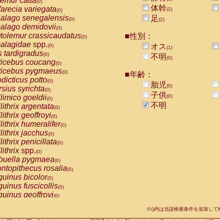
emur catta
(0)
Callicebus cupreus
(0)
体幹
arecia variegata
(2)
(0)
Callicebus donacophilus
(0)
alago senegalensis
足
(0)
(2)
Callicebus moloch
(0)
alago demidovii
(0)
Callicebus torquatus
(0)
tolemur crassicaudatus
■性別：
(0)
Callicebus
spp.
(0)
alagidae
spp.
オス
(0)
(1)
Chiropotes satanas
(0)
s tardigradus
(0)
不明
Pithecia monachus
(0)
(0)
ticebus coucang
(0)
Pithecia pithecia
(0)
ticebus pygmaeus
(0)
■年齢：
idae
Cercocebus agilis
(0)
dicticus potto
(0)
胎児
idae
Cercocebus galeritus chrysogaster
(0)
(0)
rsius syrichta
(0)
idae
Cercocebus torquatus atys
子供
(0)
limico goeldii
(0)
(0)
idae
Cercocebus torquatus lunulatus
(0)
不明
lithrix argentata
(0)
idae
Cercocebus torquatus torquatus
(0)
lithrix geoffroyi
(0)
idae
Cercocebus
hybrid
(0)
lithrix humeralifer
(0)
idae
Cercocebus
spp.
(0)
lithrix jacchus
(0)
idae
Lophocebus albigena
(0)
lithrix penicillata
(0)
idae
Papio anubis
(0)
lithrix
spp.
(0)
idae
Papio cynocephalus
(0)
buella pygmaea
(0)
idae
Papio hamadryas
(0)
ntopithecus rosalia
(0)
idae
Papio papio
(0)
uinus bicolor
(0)
idae
Papio
spp.
(0)
uinus fuscicollis
(0)
idae
Mandrillus leucophaeus
(0)
uinus geoffroyi
(0)
idae
Mandrillus sphinx
(0)
uinus imperator
(0)
idae
Theropithecus gelada
※()内は当該検索条件を追加し
(0)
uinus labiatus
(0)
idae
Macaca arctoides
(0)