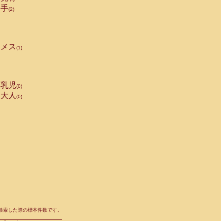
手
(2)
メス
(1)
乳児
(0)
大人
(0)
て検索した際の標本件数です。