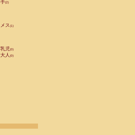
手
(2)
メス
(1)
乳児
(0)
大人
(0)