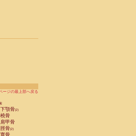
ページの最上部へ戻る
索
下顎骨
(2)
橈骨
肩甲骨
脛骨
(2)
寛骨