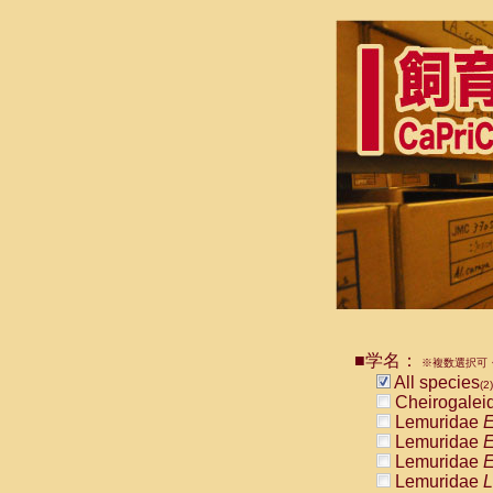
■学名：
※複数選択可・
All species
(2)
Cheirogalei
Lemuridae
E
Lemuridae
E
Lemuridae
E
Lemuridae
L