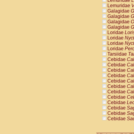
Lemuridae
L
Pitheciidae
Lemuridae
V
Pitheciidae
Galagidae
G
Pitheciidae
Galagidae
G
Pitheciidae
Galagidae
O
Pitheciidae
Galagidae
G
Pitheciidae
Loridae
Lori
Pitheciidae
Loridae
Nyc
Pitheciidae
Loridae
Nyc
Cercopithec
Loridae
Pero
Cercopithec
Tarsiidae
Ta
Cercopithec
Cebidae
Cal
Cercopithec
Cebidae
Cal
Cercopithec
Cebidae
Cal
Cercopithec
Cebidae
Cal
Cercopithec
Cebidae
Cal
Cercopithec
Cebidae
Cal
Cercopithec
Cebidae
Cal
Cercopithec
Cebidae
Ce
Cercopithec
Cebidae
Leo
Cercopithec
Cebidae
Sag
Cercopithec
Cebidae
Sag
Cercopithec
Cebidae
Sag
Cercopithec
Cebidae
Sag
Cercopithec
Cebidae
Sag
Cercopithec