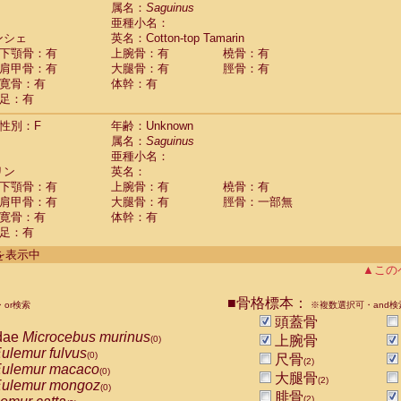
guinus midas
属名：
Saguinus
(0)
亜種小名：
guinus mystax
(0)
ンシェ
英名：Cotton-top Tamarin
uinus nigricollis
(1)
下顎骨：有
上腕骨：有
橈骨：有
guinus oedipus
(1)
肩甲骨：有
大腿骨：有
脛骨：有
uinus weddelli
(0)
寛骨：有
体幹：有
guinus
spp.
(0)
足：有
us trivirgatus
(0)
us albifrons
(0)
性別：F
年齢：Unknown
us apella
(0)
属名：
Saguinus
bus capucinus
亜種小名：
(0)
us nigrivittatus
リン
英名：
(0)
bus
spp.
下顎骨：有
上腕骨：有
橈骨：有
(0)
miri boliviensis
肩甲骨：有
大腿骨：有
脛骨：一部無
(0)
miri sciureus
寛骨：有
体幹：有
(0)
足：有
uatta caraya
(0)
uatta fusca
(0)
件を表示中
uatta seniculus
(0)
▲この
uatta
spp.
(0)
les belzebuth
(0)
■骨格標本：
or検索
※複数選択可・and検
les geoffroyi
(0)
頭蓋骨
les paniscus
(0)
dae
Microcebus murinus
上腕骨
(0)
les
spp.
(0)
ulemur fulvus
(0)
尺骨
othrix lagothricha
(2)
(0)
ulemur macaco
(0)
大腿骨
othrix lagothricha cana
(2)
(0)
ulemur mongoz
(0)
Cacajao calvus rubicundus
腓骨
(0)
(2)