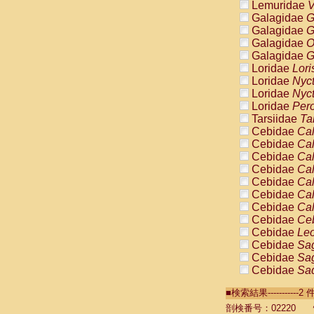
Lemuridae
V
Galagidae
G
Galagidae
G
Galagidae
O
Galagidae
G
Loridae
Lori
Loridae
Nyc
Loridae
Nyc
Loridae
Pero
Tarsiidae
Ta
Cebidae
Cal
Cebidae
Cal
Cebidae
Cal
Cebidae
Cal
Cebidae
Cal
Cebidae
Cal
Cebidae
Cal
Cebidae
Ce
Cebidae
Leo
Cebidae
Sag
Cebidae
Sag
Cebidae
Sag
Cebidae
Sag
■検索結果----------
Cebidae
Sag
Cebidae
Sa
剖検番号：02220