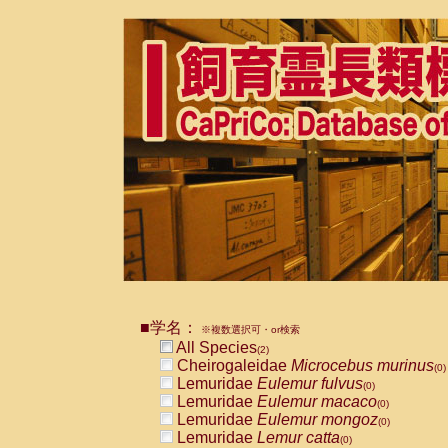
■学名：
※複数選択可・or検索
All Species
(2)
Cheirogaleidae
Microcebus murinus
(0)
Lemuridae
Eulemur fulvus
(0)
Lemuridae
Eulemur macaco
(0)
Lemuridae
Eulemur mongoz
(0)
Lemuridae
Lemur catta
(0)