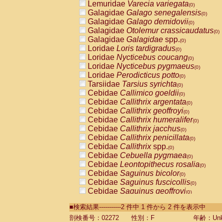
Lemuridae
Varecia variegata
(0)
Galagidae
Galago senegalensis
(0)
Galagidae
Galago demidovii
(0)
Galagidae
Otolemur crassicaudatus
(0)
Galagidae
Galagidae
spp.
(0)
Loridae
Loris tardigradus
(0)
Loridae
Nycticebus coucang
(0)
Loridae
Nycticebus pygmaeus
(0)
Loridae
Perodicticus potto
(0)
Tarsiidae
Tarsius syrichta
(0)
Cebidae
Callimico goeldii
(0)
Cebidae
Callithrix argentata
(0)
Cebidae
Callithrix geoffroyi
(0)
Cebidae
Callithrix humeralifer
(0)
Cebidae
Callithrix jacchus
(0)
Cebidae
Callithrix penicillata
(0)
Cebidae
Callithrix
spp.
(0)
Cebidae
Cebuella pygmaea
(0)
Cebidae
Leontopithecus rosalia
(0)
Cebidae
Saguinus bicolor
(0)
Cebidae
Saguinus fuscicollis
(0)
Cebidae
Saguinus geoffroyi
(0)
Cebidae
Saguinus imperator
(0)
■検索結果-----------2 件中 1 件から 2 件を表示中
Cebidae
Saguinus labiatus
(0)
Cebidae
Saguinus leucopus
剖検番号：02272
性別：F
年齢：Unk
(0)