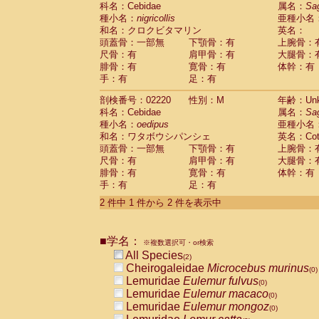
科名：Cebidae
Cebidae
Saguinus midas
属名：
Sa
(0)
種小名：
nigricollis
亜種小名
Cebidae
Saguinus mystax
(0)
和名：クロクビタマリン
英名：
Cebidae
Saguinus nigricollis
(1)
頭蓋骨：一部無
下顎骨：有
上腕骨：
Cebidae
Saguinus oedipus
(1)
尺骨：有
肩甲骨：有
大腿骨：
Cebidae
Saguinus weddelli
(0)
腓骨：有
寛骨：有
体幹：有
Cebidae
Saguinus
spp.
(0)
手：有
足：有
Cebidae
Aotus trivirgatus
(0)
Cebidae
Cebus albifrons
(0)
剖検番号：02220
性別：M
年齢：Unk
Cebidae
Cebus apella
科名：Cebidae
(0)
属名：
Sa
Cebidae
Cebus capucinus
種小名：
oedipus
亜種小名
(0)
Cebidae
Cebus nigrivittatus
和名：ワタボウシパンシェ
英名：Cotto
(0)
Cebidae
Cebus
spp.
頭蓋骨：一部無
下顎骨：有
上腕骨：
(0)
Cebidae
Saimiri boliviensis
尺骨：有
肩甲骨：有
大腿骨：
(0)
腓骨：有
Cebidae
Saimiri sciureus
寛骨：有
体幹：有
(0)
手：有
足：有
Atelidae
Alouatta caraya
(0)
Atelidae
Alouatta fusca
(0)
2 件中 1 件から 2 件を表示中
Atelidae
Alouatta seniculus
(0)
Atelidae
Alouatta
spp.
(0)
Atelidae
Ateles belzebuth
■学名：
(0)
※複数選択可・or検索
Atelidae
Ateles geoffroyi
(0)
All Species
(2)
Atelidae
Ateles paniscus
(0)
Cheirogaleidae
Microcebus murinus
(0)
Atelidae
Ateles
spp.
(0)
Lemuridae
Eulemur fulvus
(0)
Atelidae
Lagothrix lagothricha
(0)
Lemuridae
Eulemur macaco
(0)
Atelidae
Lagothrix lagothricha cana
(0)
Lemuridae
Eulemur mongoz
(0)
Pitheciidae
Cacajao calvus rubicundu