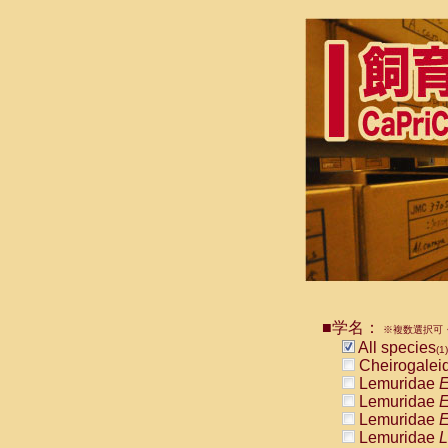
■学名：
※複数選択可・
All species
(1)
Cheirogalei
Lemuridae
E
Lemuridae
E
Lemuridae
E
Lemuridae
L