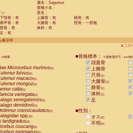
guinus midas
属名：
Saguinus
(0)
亜種小名：
guinus mystax
(0)
リン
英名：
uinus nigricollis
(1)
下顎骨：有
上腕骨：有
橈骨：有
guinus oedipus
(0)
肩甲骨：有
大腿骨：有
脛骨：一部無
uinus weddelli
(0)
寛骨：有
体幹：有
guinus
spp.
(0)
足：有
us trivirgatus
(0)
us albifrons
件を表示中
(0)
us apella
▲この
(0)
bus capucinus
(0)
us nigrivittatus
■骨格標本：
or検索
(0)
※複数選択可・and検
bus
spp.
頭蓋骨
(0)
miri boliviensis
dae
Microcebus murinus
(0)
上腕骨
(0)
miri sciureus
ulemur fulvus
(0)
(0)
尺骨
(1)
uatta caraya
ulemur macaco
(0)
(0)
大腿骨
(1)
uatta fusca
ulemur mongoz
(0)
(0)
腓骨
uatta seniculus
emur catta
(1)
(0)
(0)
uatta
spp.
体幹
arecia variegata
(0)
(1)
(0)
les belzebuth
alago senegalensis
足
(0)
(0)
les geoffroyi
alago demidovii
(0)
(0)
les paniscus
tolemur crassicaudatus
■性別：
(0)
(0)
les
spp.
alagidae
spp.
(0)
オス
(0)
(0)
othrix lagothricha
s tardigradus
(0)
(0)
不明
(0)
othrix lagothricha cana
ticebus coucang
(0)
(0)
Cacajao calvus rubicundus
ticebus pygmaeus
(0)
(0)