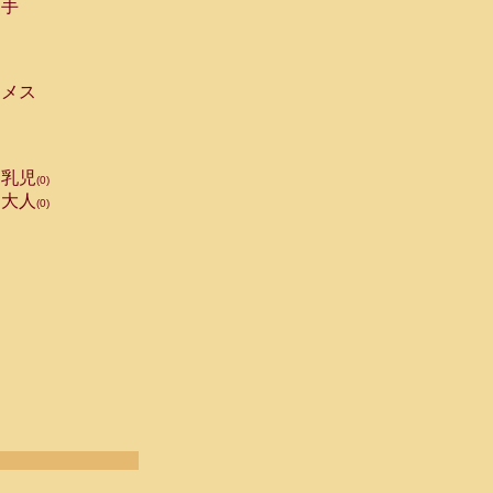
手
メス
乳児
(0)
大人
(0)