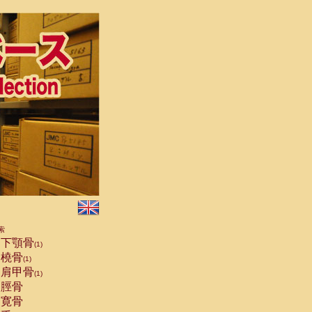
索
下顎骨
(1)
橈骨
(1)
肩甲骨
(1)
脛骨
寛骨