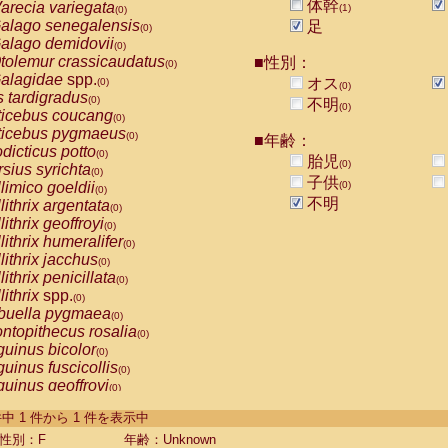
体幹
arecia variegata
(1)
(0)
alago senegalensis
足
(0)
alago demidovii
(0)
tolemur crassicaudatus
■性別：
(0)
alagidae
spp.
オス
(0)
(0)
s tardigradus
(0)
不明
(0)
ticebus coucang
(0)
ticebus pygmaeus
(0)
■年齢：
dicticus potto
(0)
胎児
(0)
rsius syrichta
(0)
子供
limico goeldii
(0)
(0)
不明
lithrix argentata
(0)
lithrix geoffroyi
(0)
lithrix humeralifer
(0)
lithrix jacchus
(0)
lithrix penicillata
(0)
lithrix
spp.
(0)
buella pygmaea
(0)
ntopithecus rosalia
(0)
uinus bicolor
(0)
uinus fuscicollis
(0)
uinus geoffroyi
(0)
uinus imperator
(0)
-1 件中 1 件から 1 件を表示中
uinus labiatus
(0)
guinus leucopus
性別：F
年齢：Unknown
(0)