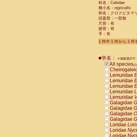
科名：Cebidae
Cebidae
Sa
種小名：
nigricollis
Cebidae
Sa
和名：クロクビタマ
Cebidae
Sag
頭蓋骨：一部無
Cebidae
Sa
尺骨：有
Cebidae
Sag
腓骨：有
Cebidae
Sa
手：有
Cebidae
Aot
Cebidae
Ceb
1 件中 1 件から 1 
Cebidae
Ceb
Cebidae
Ce
■学名：
Cebidae
Ceb
※複数選択可・
Cebidae
Ce
All species
(1)
Cebidae
Sai
Cheirogalei
Cebidae
Sai
Lemuridae
E
Atelidae
Alo
Lemuridae
E
Atelidae
Alo
Lemuridae
E
Atelidae
Alo
Lemuridae
L
Atelidae
Alo
Lemuridae
V
Atelidae
Ate
Galagidae
G
Atelidae
Ate
Galagidae
G
Atelidae
Ate
Galagidae
O
Atelidae
Ate
Galagidae
G
Atelidae
Lag
Loridae
Lori
Atelidae
Lag
Loridae
Nyc
Pitheciidae
Loridae
Nyc