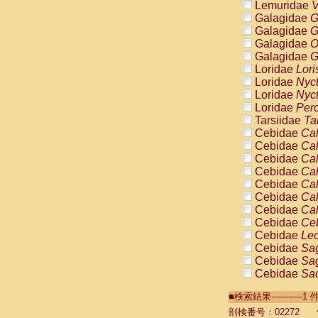
Lemuridae
V
Galagidae
G
Galagidae
G
Galagidae
O
Galagidae
G
Loridae
Lori
Loridae
Nyc
Loridae
Nyc
Loridae
Pero
Tarsiidae
Ta
Cebidae
Cal
Cebidae
Cal
Cebidae
Cal
Cebidae
Cal
Cebidae
Cal
Cebidae
Cal
Cebidae
Cal
Cebidae
Ce
Cebidae
Leo
Cebidae
Sag
Cebidae
Sag
Cebidae
Sag
Cebidae
Sag
■検索結果----------
Cebidae
Sag
Cebidae
Sa
剖検番号：02272