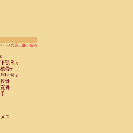
ページの最上部へ戻る
索
下顎骨
(1)
橈骨
(1)
肩甲骨
(1)
脛骨
寛骨
手
メス