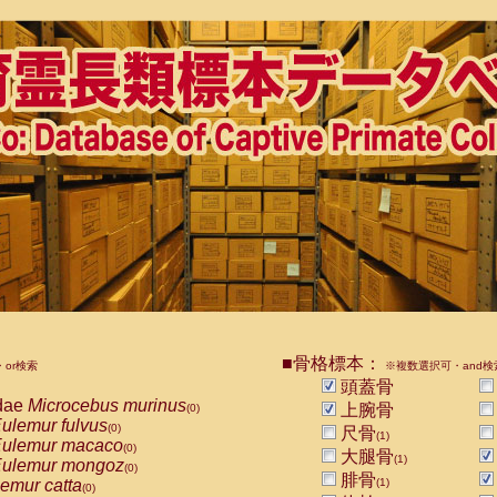
■骨格標本：
or検索
※複数選択可・and検
頭蓋骨
dae
Microcebus murinus
上腕骨
(0)
ulemur fulvus
(0)
尺骨
(1)
ulemur macaco
(0)
大腿骨
(1)
ulemur mongoz
(0)
腓骨
emur catta
(1)
(0)