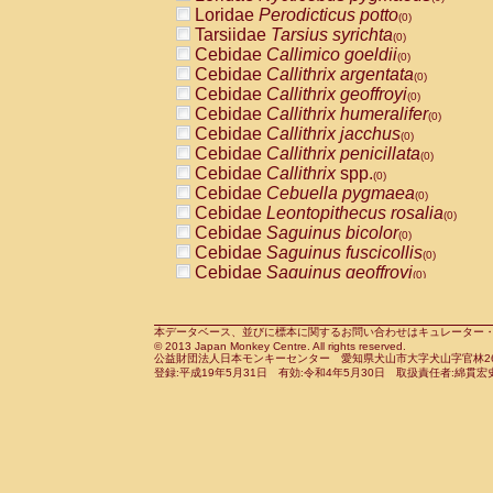
Pitheciidae
Callicebus cupreus
Loridae
Perodicticus potto
(0)
(0)
Pitheciidae
Callicebus donacophilus
Tarsiidae
Tarsius syrichta
(0
(0)
Pitheciidae
Callicebus moloch
Cebidae
Callimico goeldii
(0)
(0)
Pitheciidae
Callicebus torquatus
Cebidae
Callithrix argentata
(0)
(0)
Pitheciidae
Callicebus
spp.
Cebidae
Callithrix geoffroyi
(0)
(0)
Pitheciidae
Chiropotes satanas
Cebidae
Callithrix humeralifer
(0)
(0)
Pitheciidae
Pithecia monachus
Cebidae
Callithrix jacchus
(0)
(0)
Pitheciidae
Pithecia pithecia
Cebidae
Callithrix penicillata
(0)
(0)
Cercopithecidae
Cercocebus agilis
Cebidae
Callithrix
spp.
(0)
(0)
Cercopithecidae
Cercocebus galeritus
Cebidae
Cebuella pygmaea
(0)
Cercopithecidae
Cercocebus torquatu
Cebidae
Leontopithecus rosalia
(0)
Cercopithecidae
Cercocebus torquatus
Cebidae
Saguinus bicolor
(0)
Cercopithecidae
Cercocebus torquatu
Cebidae
Saguinus fuscicollis
(0)
Cercopithecidae
Cercocebus
hybrid
Cebidae
Saguinus geoffroyi
(0)
(0)
Cercopithecidae
Cercocebus
spp.
Cebidae
Saguinus imperator
(0)
(0)
Cercopithecidae
Lophocebus albigen
Cebidae
Saguinus labiatus
(0)
Cercopithecidae
Papio anubis
Cebidae
Saguinus leucopus
本データベース、並びに標本に関するお問い合わせはキュレーター・新宅勇太までお願い
(0)
(0)
© 2013 Japan Monkey Centre. All rights reserved.
Cercopithecidae
Papio cynocephalus
Cebidae
Saguinus midas
(
(0)
公益財団法人日本モンキーセンター 愛知県犬山市大字犬山字官林26番
Cercopithecidae
Papio hamadryas
Cebidae
Saguinus mystax
(0)
登録:平成19年5月31日 有効:令和4年5月30日 取扱責任者:綿貫宏
(0)
Cercopithecidae
Papio papio
Cebidae
Saguinus nigricollis
(0)
(1)
Cercopithecidae
Papio
spp.
Cebidae
Saguinus oedipus
(0)
(0)
Cercopithecidae
Mandrillus leucopha
Cebidae
Saguinus weddelli
(0)
Cercopithecidae
Mandrillus sphinx
Cebidae
Saguinus
spp.
(0)
(0)
Cercopithecidae
Theropithecus gelad
Cebidae
Aotus trivirgatus
(0)
Cercopithecidae
Macaca arctoides
Cebidae
Cebus albifrons
(0)
(0)