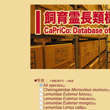
■学名：
※複数選択可・or検索
All species
(1)
Cheirogaleidae
Microcebus murinus
(0)
Lemuridae
Eulemur fulvus
(0)
Lemuridae
Eulemur macaco
(0)
Lemuridae
Eulemur mongoz
(0)
Lemuridae
Lemur catta
(0)