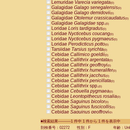
Lemuridae
Varecia variegata
(0)
Galagidae
Galago senegalensis
(0)
Galagidae
Galago demidovii
(0)
Galagidae
Otolemur crassicaudatus
(0)
Galagidae
Galagidae
spp.
(0)
Loridae
Loris tardigradus
(0)
Loridae
Nycticebus coucang
(0)
Loridae
Nycticebus pygmaeus
(0)
Loridae
Perodicticus potto
(0)
Tarsiidae
Tarsius syrichta
(0)
Cebidae
Callimico goeldii
(0)
Cebidae
Callithrix argentata
(0)
Cebidae
Callithrix geoffroyi
(0)
Cebidae
Callithrix humeralifer
(0)
Cebidae
Callithrix jacchus
(0)
Cebidae
Callithrix penicillata
(0)
Cebidae
Callithrix
spp.
(0)
Cebidae
Cebuella pygmaea
(0)
Cebidae
Leontopithecus rosalia
(0)
Cebidae
Saguinus bicolor
(0)
Cebidae
Saguinus fuscicollis
(0)
Cebidae
Saguinus geoffroyi
(0)
Cebidae
Saguinus imperator
(0)
■検索結果-----------1 件中 1 件から 1 件を表示中
Cebidae
Saguinus labiatus
(0)
Cebidae
Saguinus leucopus
剖検番号：02272
性別：F
年齢：Unk
(0)