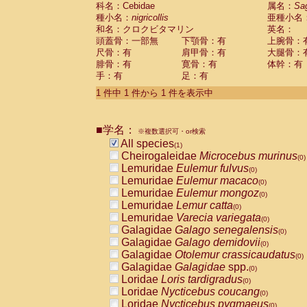
科名：Cebidae
Cebidae
Saguinus midas
属名：
Sa
(0)
種小名：
nigricollis
亜種小名
Cebidae
Saguinus mystax
(0)
和名：クロクビタマリン
英名：
Cebidae
Saguinus nigricollis
(1)
頭蓋骨：一部無
下顎骨：有
上腕骨：
Cebidae
Saguinus oedipus
(0)
尺骨：有
肩甲骨：有
大腿骨：
Cebidae
Saguinus weddelli
(0)
腓骨：有
寛骨：有
体幹：有
Cebidae
Saguinus
spp.
(0)
手：有
足：有
Cebidae
Aotus trivirgatus
(0)
Cebidae
Cebus albifrons
1 件中 1 件から 1 件を表示中
(0)
Cebidae
Cebus apella
(0)
Cebidae
Cebus capucinus
(0)
■学名：
Cebidae
Cebus nigrivittatus
※複数選択可・or検索
(0)
Cebidae
Cebus
spp.
All species
(0)
(1)
Cebidae
Saimiri boliviensis
Cheirogaleidae
Microcebus murinus
(0)
(0)
Cebidae
Saimiri sciureus
Lemuridae
Eulemur fulvus
(0)
(0)
Atelidae
Alouatta caraya
Lemuridae
Eulemur macaco
(0)
(0)
Atelidae
Alouatta fusca
Lemuridae
Eulemur mongoz
(0)
(0)
Atelidae
Alouatta seniculus
Lemuridae
Lemur catta
(0)
(0)
Atelidae
Alouatta
spp.
Lemuridae
Varecia variegata
(0)
(0)
Atelidae
Ateles belzebuth
Galagidae
Galago senegalensis
(0)
(0)
Atelidae
Ateles geoffroyi
Galagidae
Galago demidovii
(0)
(0)
Atelidae
Ateles paniscus
Galagidae
Otolemur crassicaudatus
(0)
(0)
Atelidae
Ateles
spp.
Galagidae
Galagidae
spp.
(0)
(0)
Atelidae
Lagothrix lagothricha
Loridae
Loris tardigradus
(0)
(0)
Atelidae
Lagothrix lagothricha cana
Loridae
Nycticebus coucang
(0)
(0)
Pitheciidae
Cacajao calvus rubicundu
Loridae
Nycticebus pygmaeus
(0)