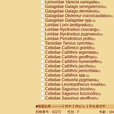
Lemuridae
Varecia variegata
(0)
Galagidae
Galago senegalensis
(0)
Galagidae
Galago demidovii
(0)
Galagidae
Otolemur crassicaudatus
(0)
Galagidae
Galagidae
spp.
(0)
Loridae
Loris tardigradus
(0)
Loridae
Nycticebus coucang
(0)
Loridae
Nycticebus pygmaeus
(0)
Loridae
Perodicticus potto
(0)
Tarsiidae
Tarsius syrichta
(0)
Cebidae
Callimico goeldii
(0)
Cebidae
Callithrix argentata
(0)
Cebidae
Callithrix geoffroyi
(0)
Cebidae
Callithrix humeralifer
(0)
Cebidae
Callithrix jacchus
(0)
Cebidae
Callithrix penicillata
(0)
Cebidae
Callithrix
spp.
(0)
Cebidae
Cebuella pygmaea
(0)
Cebidae
Leontopithecus rosalia
(0)
Cebidae
Saguinus bicolor
(0)
Cebidae
Saguinus fuscicollis
(0)
Cebidae
Saguinus geoffroyi
(0)
Cebidae
Saguinus imperator
(0)
■検索結果-----------1 件中 1 件から 1 件を表示中
Cebidae
Saguinus labiatus
(0)
Cebidae
Saguinus leucopus
剖検番号：02272
性別：F
年齢：Unk
(0)