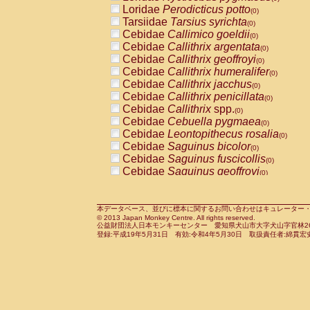
Pitheciidae
Callicebus cupreus
Loridae
Perodicticus potto
(0)
(0)
Pitheciidae
Callicebus donacophilus
Tarsiidae
Tarsius syrichta
(0
(0)
Pitheciidae
Callicebus moloch
Cebidae
Callimico goeldii
(0)
(0)
Pitheciidae
Callicebus torquatus
Cebidae
Callithrix argentata
(0)
(0)
Pitheciidae
Callicebus
spp.
Cebidae
Callithrix geoffroyi
(0)
(0)
Pitheciidae
Chiropotes satanas
Cebidae
Callithrix humeralifer
(0)
(0)
Pitheciidae
Pithecia monachus
Cebidae
Callithrix jacchus
(0)
(0)
Pitheciidae
Pithecia pithecia
Cebidae
Callithrix penicillata
(0)
(0)
Cercopithecidae
Cercocebus agilis
Cebidae
Callithrix
spp.
(0)
(0)
Cercopithecidae
Cercocebus galeritus
Cebidae
Cebuella pygmaea
(0)
Cercopithecidae
Cercocebus torquatu
Cebidae
Leontopithecus rosalia
(0)
Cercopithecidae
Cercocebus torquatus
Cebidae
Saguinus bicolor
(0)
Cercopithecidae
Cercocebus torquatu
Cebidae
Saguinus fuscicollis
(0)
Cercopithecidae
Cercocebus
hybrid
Cebidae
Saguinus geoffroyi
(0)
(0)
Cercopithecidae
Cercocebus
spp.
Cebidae
Saguinus imperator
(0)
(0)
Cercopithecidae
Lophocebus albigen
Cebidae
Saguinus labiatus
(0)
Cercopithecidae
Papio anubis
Cebidae
Saguinus leucopus
本データベース、並びに標本に関するお問い合わせはキュレーター・新宅勇太までお願い
(0)
(0)
© 2013 Japan Monkey Centre. All rights reserved.
Cercopithecidae
Papio cynocephalus
Cebidae
Saguinus midas
(
(0)
公益財団法人日本モンキーセンター 愛知県犬山市大字犬山字官林26番
Cercopithecidae
Papio hamadryas
Cebidae
Saguinus mystax
(0)
登録:平成19年5月31日 有効:令和4年5月30日 取扱責任者:綿貫宏
(0)
Cercopithecidae
Papio papio
Cebidae
Saguinus nigricollis
(0)
(1)
Cercopithecidae
Papio
spp.
Cebidae
Saguinus oedipus
(0)
(0)
Cercopithecidae
Mandrillus leucopha
Cebidae
Saguinus weddelli
(0)
Cercopithecidae
Mandrillus sphinx
Cebidae
Saguinus
spp.
(0)
(0)
Cercopithecidae
Theropithecus gelad
Cebidae
Aotus trivirgatus
(0)
Cercopithecidae
Macaca arctoides
Cebidae
Cebus albifrons
(0)
(0)