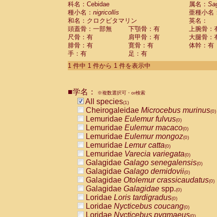
科名：Cebidae
Cebidae
Saguinus midas
属名：
Sa
(0)
種小名：
nigricollis
亜種小名
Cebidae
Saguinus mystax
(0)
和名：クロクビタマリン
英名：
Cebidae
Saguinus nigricollis
(1)
頭蓋骨：一部無
下顎骨：有
上腕骨：
Cebidae
Saguinus oedipus
(0)
尺骨：有
肩甲骨：有
大腿骨：
Cebidae
Saguinus weddelli
(0)
腓骨：有
寛骨：有
体幹：有
Cebidae
Saguinus
spp.
(0)
手：有
足：有
Cebidae
Aotus trivirgatus
(0)
Cebidae
Cebus albifrons
1 件中 1 件から 1 件を表示中
(0)
Cebidae
Cebus apella
(0)
Cebidae
Cebus capucinus
(0)
■学名：
Cebidae
Cebus nigrivittatus
※複数選択可・or検索
(0)
Cebidae
Cebus
spp.
All species
(0)
(1)
Cebidae
Saimiri boliviensis
Cheirogaleidae
Microcebus murinus
(0)
(0)
Cebidae
Saimiri sciureus
Lemuridae
Eulemur fulvus
(0)
(0)
Atelidae
Alouatta caraya
Lemuridae
Eulemur macaco
(0)
(0)
Atelidae
Alouatta fusca
Lemuridae
Eulemur mongoz
(0)
(0)
Atelidae
Alouatta seniculus
Lemuridae
Lemur catta
(0)
(0)
Atelidae
Alouatta
spp.
Lemuridae
Varecia variegata
(0)
(0)
Atelidae
Ateles belzebuth
Galagidae
Galago senegalensis
(0)
(0)
Atelidae
Ateles geoffroyi
Galagidae
Galago demidovii
(0)
(0)
Atelidae
Ateles paniscus
Galagidae
Otolemur crassicaudatus
(0)
(0)
Atelidae
Ateles
spp.
Galagidae
Galagidae
spp.
(0)
(0)
Atelidae
Lagothrix lagothricha
Loridae
Loris tardigradus
(0)
(0)
Atelidae
Lagothrix lagothricha cana
Loridae
Nycticebus coucang
(0)
(0)
Pitheciidae
Cacajao calvus rubicundu
Loridae
Nycticebus pygmaeus
(0)