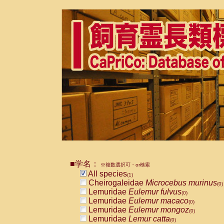
■学名：
※複数選択可・or検索
All species
(1)
Cheirogaleidae
Microcebus murinus
(0)
Lemuridae
Eulemur fulvus
(0)
Lemuridae
Eulemur macaco
(0)
Lemuridae
Eulemur mongoz
(0)
Lemuridae
Lemur catta
(0)