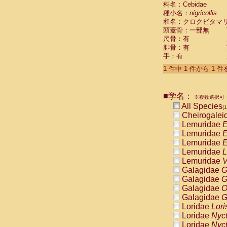
科名：Cebidae
Cebidae
Sa
種小名：
nigricollis
Cebidae
Sa
和名：クロクビタマ
Cebidae
Sag
頭蓋骨：一部無
Cebidae
Sa
尺骨：有
Cebidae
Sag
腓骨：有
Cebidae
Sa
手：有
Cebidae
Aot
Cebidae
Ceb
1 件中 1 件から 1 
Cebidae
Ceb
Cebidae
Ce
■学名：
Cebidae
Ceb
※複数選択可・
Cebidae
Ce
All Species
(1
Cebidae
Sai
Cheirogalei
Cebidae
Sai
Lemuridae
E
Atelidae
Alo
Lemuridae
E
Atelidae
Alo
Lemuridae
E
Atelidae
Alo
Lemuridae
L
Atelidae
Alo
Lemuridae
V
Atelidae
Ate
Galagidae
G
Atelidae
Ate
Galagidae
G
Atelidae
Ate
Galagidae
O
Atelidae
Ate
Galagidae
G
Atelidae
Lag
Loridae
Lori
Atelidae
Lag
Loridae
Nyc
Pitheciidae
Loridae
Nyc