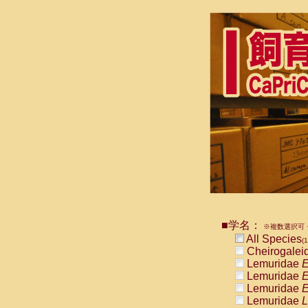
■学名：
※複数選択可・
All Species
(1
Cheirogalei
Lemuridae
E
Lemuridae
E
Lemuridae
E
Lemuridae
L