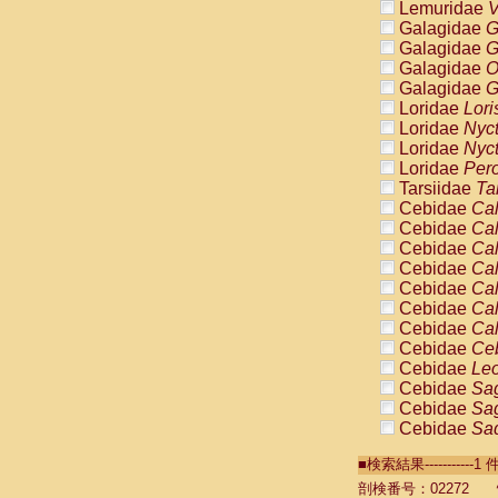
Lemuridae
V
Galagidae
G
Galagidae
G
Galagidae
O
Galagidae
G
Loridae
Lori
Loridae
Nyc
Loridae
Nyc
Loridae
Pero
Tarsiidae
Ta
Cebidae
Cal
Cebidae
Cal
Cebidae
Cal
Cebidae
Cal
Cebidae
Cal
Cebidae
Cal
Cebidae
Cal
Cebidae
Ce
Cebidae
Leo
Cebidae
Sag
Cebidae
Sag
Cebidae
Sag
Cebidae
Sag
■検索結果----------
Cebidae
Sag
Cebidae
Sa
剖検番号：02272