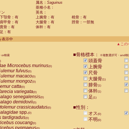
guinus midas
属名：
Saguinus
(0)
亜種小名：
guinus mystax
(0)
リン
英名：
uinus nigricollis
(1)
下顎骨：有
上腕骨：有
橈骨：有
guinus oedipus
(0)
肩甲骨：有
大腿骨：有
脛骨：一部無
uinus weddelli
(0)
寛骨：有
体幹：有
guinus
spp.
(0)
足：有
us trivirgatus
(0)
us albifrons
件を表示中
(0)
us apella
▲この
(0)
bus capucinus
(0)
us nigrivittatus
■骨格標本：
or検索
(0)
※複数選択可・and検
bus
spp.
頭蓋骨
(0)
)
miri boliviensis
dae
Microcebus murinus
(0)
上腕骨
(0)
miri sciureus
ulemur fulvus
(0)
(0)
尺骨
uatta caraya
ulemur macaco
(0)
(0)
大腿骨
(1)
uatta fusca
ulemur mongoz
(0)
(0)
腓骨
uatta seniculus
emur catta
(1)
(0)
(0)
uatta
spp.
体幹
arecia variegata
(0)
(1)
(0)
les belzebuth
alago senegalensis
足
(0)
(0)
(1)
les geoffroyi
alago demidovii
(0)
(0)
les paniscus
tolemur crassicaudatus
■性別：
(0)
(0)
les
spp.
alagidae
spp.
(0)
オス
(0)
(0)
othrix lagothricha
s tardigradus
(0)
(0)
不明
(0)
othrix lagothricha cana
ticebus coucang
(0)
(0)
Cacajao calvus rubicundus
ticebus pygmaeus
(0)
(0)