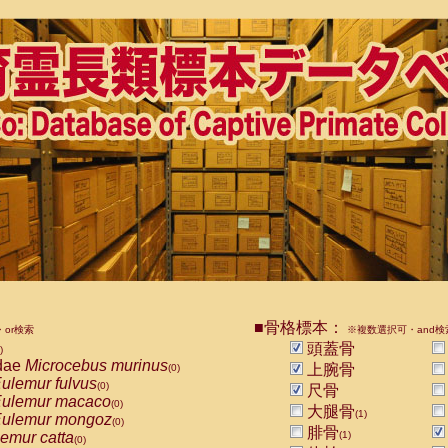
■骨格標本：
or検索
※複数選択可・and検
頭蓋骨
)
dae
Microcebus murinus
上腕骨
(0)
ulemur fulvus
(0)
尺骨
ulemur macaco
(0)
大腿骨
(1)
ulemur mongoz
(0)
腓骨
emur catta
(1)
(0)