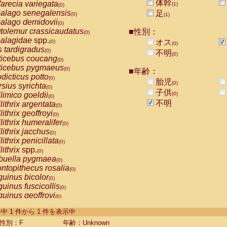
体幹
arecia variegata
(1)
(0)
alago senegalensis
足
(0)
(1)
alago demidovii
(0)
tolemur crassicaudatus
■性別：
(0)
alagidae
spp.
オス
(0)
(0)
s tardigradus
(0)
不明
(0)
ticebus coucang
(0)
ticebus pygmaeus
(0)
■年齢：
dicticus potto
(0)
胎児
(0)
rsius syrichta
(0)
子供
limico goeldii
(0)
(0)
不明
lithrix argentata
(0)
lithrix geoffroyi
(0)
lithrix humeralifer
(0)
lithrix jacchus
(0)
lithrix penicillata
(0)
lithrix
spp.
(0)
buella pygmaea
(0)
ntopithecus rosalia
(0)
uinus bicolor
(0)
uinus fuscicollis
(0)
uinus geoffroyi
(0)
uinus imperator
(0)
-1 件中 1 件から 1 件を表示中
uinus labiatus
(0)
guinus leucopus
性別：F
年齢：Unknown
(0)