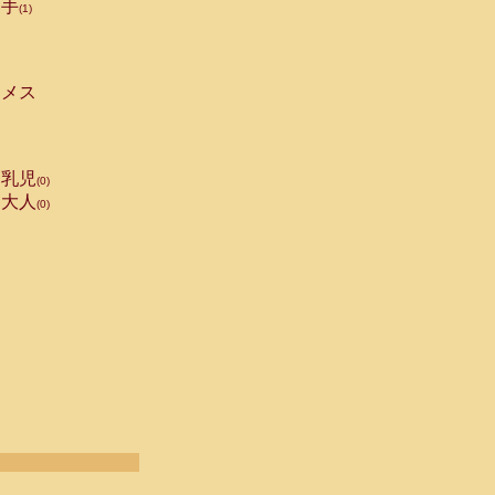
手
(1)
メス
乳児
(0)
大人
(0)