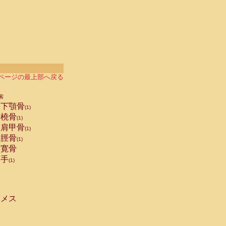
ページの最上部へ戻る
索
下顎骨
(1)
橈骨
(1)
肩甲骨
(1)
脛骨
(1)
寛骨
手
(1)
メス