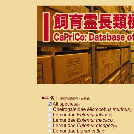
■学名：
※複数選択可・or検索
All species
(1)
Cheirogaleidae
Microcebus murinus
(0)
Lemuridae
Eulemur fulvus
(0)
Lemuridae
Eulemur macaco
(0)
Lemuridae
Eulemur mongoz
(0)
Lemuridae
Lemur catta
(0)