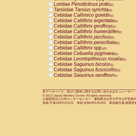
Pitheciidae
Callicebus cupreus
Loridae
Perodicticus potto
(0)
(0)
Pitheciidae
Callicebus donacophilus
Tarsiidae
Tarsius syrichta
(0
(0)
Pitheciidae
Callicebus moloch
Cebidae
Callimico goeldii
(0)
(0)
Pitheciidae
Callicebus torquatus
Cebidae
Callithrix argentata
(0)
(0)
Pitheciidae
Callicebus
spp.
Cebidae
Callithrix geoffroyi
(0)
(0)
Pitheciidae
Chiropotes satanas
Cebidae
Callithrix humeralifer
(0)
(0)
Pitheciidae
Pithecia monachus
Cebidae
Callithrix jacchus
(0)
(0)
Pitheciidae
Pithecia pithecia
Cebidae
Callithrix penicillata
(0)
(0)
Cercopithecidae
Cercocebus agilis
Cebidae
Callithrix
spp.
(0)
(0)
Cercopithecidae
Cercocebus galeritus
Cebidae
Cebuella pygmaea
(0)
Cercopithecidae
Cercocebus torquatu
Cebidae
Leontopithecus rosalia
(0)
Cercopithecidae
Cercocebus torquatus
Cebidae
Saguinus bicolor
(0)
Cercopithecidae
Cercocebus torquatu
Cebidae
Saguinus fuscicollis
(0)
Cercopithecidae
Cercocebus
hybrid
Cebidae
Saguinus geoffroyi
(0)
(0)
Cercopithecidae
Cercocebus
spp.
Cebidae
Saguinus imperator
(0)
(0)
Cercopithecidae
Lophocebus albigen
Cebidae
Saguinus labiatus
(0)
Cercopithecidae
Papio anubis
Cebidae
Saguinus leucopus
本データベース、並びに標本に関するお問い合わせはキュレーター・新宅勇太までお願い
(0)
(0)
© 2013 Japan Monkey Centre. All rights reserved.
Cercopithecidae
Papio cynocephalus
Cebidae
Saguinus midas
(
(0)
公益財団法人日本モンキーセンター 愛知県犬山市大字犬山字官林26番
Cercopithecidae
Papio hamadryas
Cebidae
Saguinus mystax
(0)
登録:平成19年5月31日 有効:令和4年5月30日 取扱責任者:綿貫宏
(0)
Cercopithecidae
Papio papio
Cebidae
Saguinus nigricollis
(0)
(1)
Cercopithecidae
Papio
spp.
Cebidae
Saguinus oedipus
(0)
(0)
Cercopithecidae
Mandrillus leucopha
Cebidae
Saguinus weddelli
(0)
Cercopithecidae
Mandrillus sphinx
Cebidae
Saguinus
spp.
(0)
(0)
Cercopithecidae
Theropithecus gelad
Cebidae
Aotus trivirgatus
(0)
Cercopithecidae
Macaca arctoides
Cebidae
Cebus albifrons
(0)
(0)