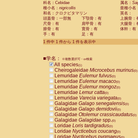
科名：Cebidae
Cebidae
Saguinus midas
属名：
Sa
(0)
種小名：
nigricollis
亜種小名
Cebidae
Saguinus mystax
(0)
和名：クロクビタマリン
英名：
Cebidae
Saguinus nigricollis
(1)
頭蓋骨：一部無
下顎骨：有
上腕骨：
Cebidae
Saguinus oedipus
(0)
尺骨：有
肩甲骨：有
大腿骨：
Cebidae
Saguinus weddelli
(0)
腓骨：有
寛骨：有
体幹：有
Cebidae
Saguinus
spp.
(0)
手：有
足：有
Cebidae
Aotus trivirgatus
(0)
Cebidae
Cebus albifrons
1 件中 1 件から 1 件を表示中
(0)
Cebidae
Cebus apella
(0)
Cebidae
Cebus capucinus
(0)
■学名：
Cebidae
Cebus nigrivittatus
※複数選択可・or検索
(0)
Cebidae
Cebus
spp.
All species
(0)
(1)
Cebidae
Saimiri boliviensis
Cheirogaleidae
Microcebus murinus
(0)
(0)
Cebidae
Saimiri sciureus
Lemuridae
Eulemur fulvus
(0)
(0)
Atelidae
Alouatta caraya
Lemuridae
Eulemur macaco
(0)
(0)
Atelidae
Alouatta fusca
Lemuridae
Eulemur mongoz
(0)
(0)
Atelidae
Alouatta seniculus
Lemuridae
Lemur catta
(0)
(0)
Atelidae
Alouatta
spp.
Lemuridae
Varecia variegata
(0)
(0)
Atelidae
Ateles belzebuth
Galagidae
Galago senegalensis
(0)
(0)
Atelidae
Ateles geoffroyi
Galagidae
Galago demidovii
(0)
(0)
Atelidae
Ateles paniscus
Galagidae
Otolemur crassicaudatus
(0)
(0)
Atelidae
Ateles
spp.
Galagidae
Galagidae
spp.
(0)
(0)
Atelidae
Lagothrix lagothricha
Loridae
Loris tardigradus
(0)
(0)
Atelidae
Lagothrix lagothricha cana
Loridae
Nycticebus coucang
(0)
(0)
Pitheciidae
Cacajao calvus rubicundu
Loridae
Nycticebus pygmaeus
(0)