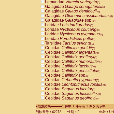
Lemuridae
Varecia variegata
(0)
Galagidae
Galago senegalensis
(0)
Galagidae
Galago demidovii
(0)
Galagidae
Otolemur crassicaudatus
(0)
Galagidae
Galagidae
spp.
(0)
Loridae
Loris tardigradus
(0)
Loridae
Nycticebus coucang
(0)
Loridae
Nycticebus pygmaeus
(0)
Loridae
Perodicticus potto
(0)
Tarsiidae
Tarsius syrichta
(0)
Cebidae
Callimico goeldii
(0)
Cebidae
Callithrix argentata
(0)
Cebidae
Callithrix geoffroyi
(0)
Cebidae
Callithrix humeralifer
(0)
Cebidae
Callithrix jacchus
(0)
Cebidae
Callithrix penicillata
(0)
Cebidae
Callithrix
spp.
(0)
Cebidae
Cebuella pygmaea
(0)
Cebidae
Leontopithecus rosalia
(0)
Cebidae
Saguinus bicolor
(0)
Cebidae
Saguinus fuscicollis
(0)
Cebidae
Saguinus geoffroyi
(0)
Cebidae
Saguinus imperator
(0)
■検索結果-----------1 件中 1 件から 1 件を表示中
Cebidae
Saguinus labiatus
(0)
Cebidae
Saguinus leucopus
剖検番号：02272
性別：F
年齢：Unk
(0)