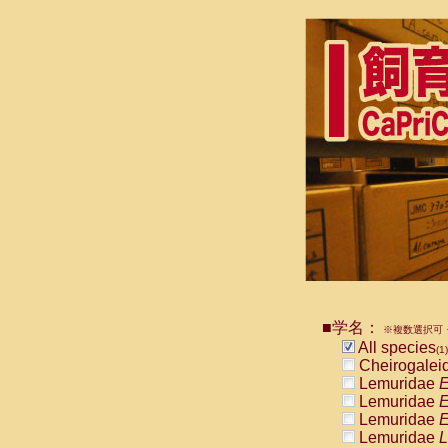
■学名：
※複数選択可・
All species
(1)
Cheirogalei
Lemuridae
E
Lemuridae
E
Lemuridae
E
Lemuridae
L