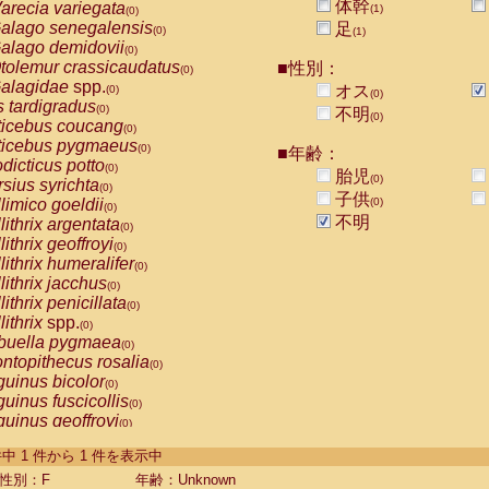
体幹
arecia variegata
(1)
(0)
alago senegalensis
足
(0)
(1)
alago demidovii
(0)
tolemur crassicaudatus
■性別：
(0)
alagidae
spp.
オス
(0)
(0)
s tardigradus
(0)
不明
(0)
ticebus coucang
(0)
ticebus pygmaeus
(0)
■年齢：
dicticus potto
(0)
胎児
(0)
rsius syrichta
(0)
子供
limico goeldii
(0)
(0)
不明
lithrix argentata
(0)
lithrix geoffroyi
(0)
lithrix humeralifer
(0)
lithrix jacchus
(0)
lithrix penicillata
(0)
lithrix
spp.
(0)
buella pygmaea
(0)
ntopithecus rosalia
(0)
uinus bicolor
(0)
uinus fuscicollis
(0)
uinus geoffroyi
(0)
uinus imperator
(0)
-1 件中 1 件から 1 件を表示中
uinus labiatus
(0)
guinus leucopus
性別：F
年齢：Unknown
(0)