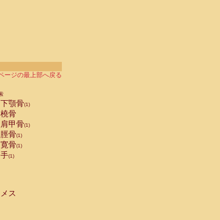
ページの最上部へ戻る
索
下顎骨
(1)
橈骨
肩甲骨
(1)
脛骨
(1)
寛骨
(1)
手
(1)
メス