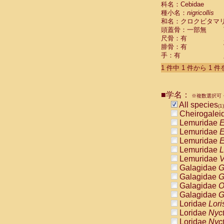
科名：Cebidae
Cebidae
Sa
種小名：
nigricollis
Cebidae
Sa
和名：クロクビタマ
Cebidae
Sag
頭蓋骨：一部無
Cebidae
Sa
尺骨：有
Cebidae
Sag
腓骨：有
Cebidae
Sa
手：有
Cebidae
Aot
Cebidae
Ceb
1 件中 1 件から 1 
Cebidae
Ceb
Cebidae
Ce
■学名：
Cebidae
Ceb
※複数選択可・
Cebidae
Ce
All species
(1)
Cebidae
Sai
Cheirogalei
Cebidae
Sai
Lemuridae
E
Atelidae
Alo
Lemuridae
E
Atelidae
Alo
Lemuridae
E
Atelidae
Alo
Lemuridae
L
Atelidae
Alo
Lemuridae
V
Atelidae
Ate
Galagidae
G
Atelidae
Ate
Galagidae
G
Atelidae
Ate
Galagidae
O
Atelidae
Ate
Galagidae
G
Atelidae
Lag
Loridae
Lori
Atelidae
Lag
Loridae
Nyc
Pitheciidae
Loridae
Nyc