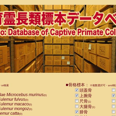
■骨格標本：
or検索
※複数選択可・and検
頭蓋骨
dae
Microcebus murinus
上腕骨
(0)
ulemur fulvus
(0)
尺骨
(1)
ulemur macaco
(0)
大腿骨
(1)
ulemur mongoz
(0)
腓骨
emur catta
(0)