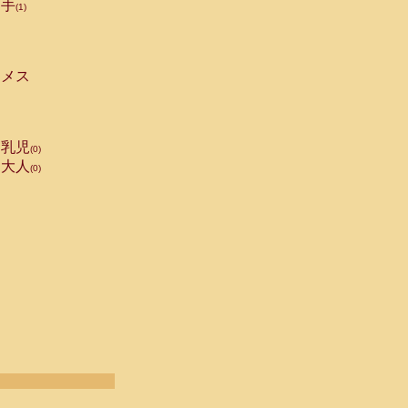
手
(1)
メス
乳児
(0)
大人
(0)