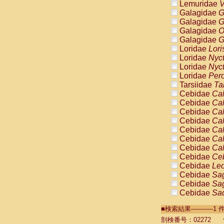
Lemuridae
V
Galagidae
G
Galagidae
G
Galagidae
O
Galagidae
G
Loridae
Lori
Loridae
Nyc
Loridae
Nyc
Loridae
Pero
Tarsiidae
Ta
Cebidae
Cal
Cebidae
Cal
Cebidae
Cal
Cebidae
Cal
Cebidae
Cal
Cebidae
Cal
Cebidae
Cal
Cebidae
Ce
Cebidae
Leo
Cebidae
Sag
Cebidae
Sag
Cebidae
Sag
Cebidae
Sag
■検索結果----------
Cebidae
Sag
Cebidae
Sa
剖検番号：02272