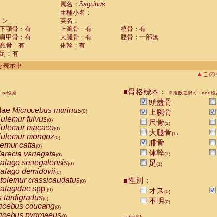
guinus midas
属名：
Saguinus
(0)
亜種小名：
guinus mystax
(0)
リン
英名：
uinus nigricollis
(1)
下顎骨：有
上腕骨：有
橈骨：有
guinus oedipus
(0)
肩甲骨：有
大腿骨：有
脛骨：一部無
uinus weddelli
(0)
寛骨：有
体幹：有
guinus
spp.
(0)
足：有
us trivirgatus
(0)
us albifrons
件を表示中
(0)
us apella
▲この
(0)
bus capucinus
(0)
us nigrivittatus
■骨格標本：
or検索
(0)
※複数選択可・and検
bus
spp.
頭蓋骨
(0)
miri boliviensis
dae
Microcebus murinus
(0)
上腕骨
(0)
miri sciureus
ulemur fulvus
(0)
(0)
尺骨
(1)
uatta caraya
ulemur macaco
(0)
(0)
大腿骨
(1)
uatta fusca
ulemur mongoz
(0)
(0)
腓骨
uatta seniculus
emur catta
(0)
(0)
uatta
spp.
体幹
arecia variegata
(0)
(1)
(0)
les belzebuth
alago senegalensis
足
(0)
(0)
(1)
les geoffroyi
alago demidovii
(0)
(0)
les paniscus
tolemur crassicaudatus
■性別：
(0)
(0)
les
spp.
alagidae
spp.
(0)
オス
(0)
(0)
othrix lagothricha
s tardigradus
(0)
(0)
不明
(0)
othrix lagothricha cana
ticebus coucang
(0)
(0)
Cacajao calvus rubicundus
ticebus pygmaeus
(0)
(0)