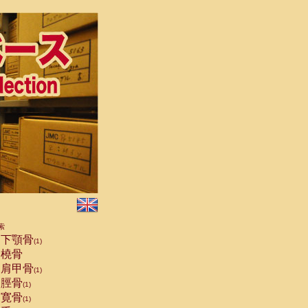
索
下顎骨
(1)
橈骨
肩甲骨
(1)
脛骨
(1)
寛骨
(1)