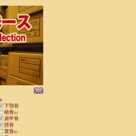
索
下顎骨
橈骨
(1)
肩甲骨
脛骨
寛骨
(1)