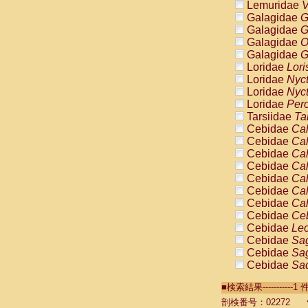
Lemuridae
V
Galagidae
G
Galagidae
G
Galagidae
O
Galagidae
G
Loridae
Lori
Loridae
Nyc
Loridae
Nyc
Loridae
Pero
Tarsiidae
Ta
Cebidae
Cal
Cebidae
Cal
Cebidae
Cal
Cebidae
Cal
Cebidae
Cal
Cebidae
Cal
Cebidae
Cal
Cebidae
Ce
Cebidae
Leo
Cebidae
Sag
Cebidae
Sag
Cebidae
Sag
Cebidae
Sag
■検索結果----------
Cebidae
Sag
Cebidae
Sa
剖検番号：02272