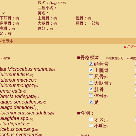
guinus midas
属名：
Saguinus
(0)
亜種小名：
guinus mystax
(0)
リン
英名：
uinus nigricollis
(1)
下顎骨：有
上腕骨：有
橈骨：有
guinus oedipus
(0)
肩甲骨：有
大腿骨：有
脛骨：一部無
uinus weddelli
(0)
寛骨：有
体幹：有
guinus
spp.
(0)
足：有
us trivirgatus
(0)
us albifrons
件を表示中
(0)
us apella
▲この
(0)
bus capucinus
(0)
us nigrivittatus
■骨格標本：
or検索
(0)
※複数選択可・and検
bus
spp.
頭蓋骨
(0)
miri boliviensis
dae
Microcebus murinus
(0)
上腕骨
(0)
miri sciureus
ulemur fulvus
(0)
(0)
尺骨
(1)
uatta caraya
ulemur macaco
(0)
(0)
大腿骨
(1)
uatta fusca
ulemur mongoz
(0)
(0)
腓骨
uatta seniculus
emur catta
(0)
(0)
uatta
spp.
体幹
arecia variegata
(0)
(1)
(0)
les belzebuth
alago senegalensis
足
(0)
(0)
les geoffroyi
alago demidovii
(0)
(0)
les paniscus
tolemur crassicaudatus
■性別：
(0)
(0)
les
spp.
alagidae
spp.
(0)
オス
(0)
(0)
othrix lagothricha
s tardigradus
(0)
(0)
不明
(0)
othrix lagothricha cana
ticebus coucang
(0)
(0)
Cacajao calvus rubicundus
ticebus pygmaeus
(0)
(0)