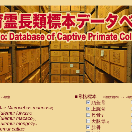
■骨格標本：
or検索
※複数選択可・and検
頭蓋骨
dae
Microcebus murinus
上腕骨
(0)
ulemur fulvus
(0)
尺骨
(1)
ulemur macaco
(0)
大腿骨
(1)
ulemur mongoz
(0)
腓骨
emur catta
(0)