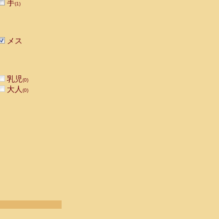
手
(1)
メス
乳児
(0)
大人
(0)