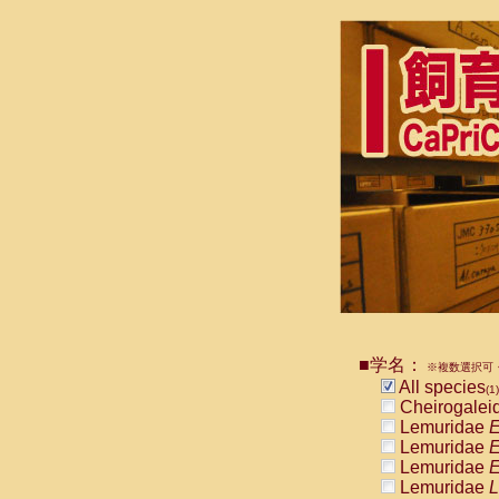
■学名：
※複数選択可・
All species
(1)
Cheirogalei
Lemuridae
E
Lemuridae
E
Lemuridae
E
Lemuridae
L