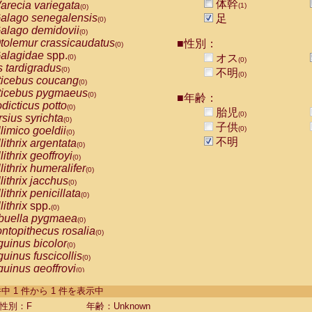
体幹
arecia variegata
(1)
(0)
alago senegalensis
足
(0)
alago demidovii
(0)
tolemur crassicaudatus
■性別：
(0)
alagidae
spp.
オス
(0)
(0)
s tardigradus
(0)
不明
(0)
ticebus coucang
(0)
ticebus pygmaeus
(0)
■年齢：
dicticus potto
(0)
胎児
(0)
rsius syrichta
(0)
子供
limico goeldii
(0)
(0)
不明
lithrix argentata
(0)
lithrix geoffroyi
(0)
lithrix humeralifer
(0)
lithrix jacchus
(0)
lithrix penicillata
(0)
lithrix
spp.
(0)
buella pygmaea
(0)
ntopithecus rosalia
(0)
uinus bicolor
(0)
uinus fuscicollis
(0)
uinus geoffroyi
(0)
uinus imperator
(0)
-1 件中 1 件から 1 件を表示中
uinus labiatus
(0)
guinus leucopus
性別：F
年齢：Unknown
(0)