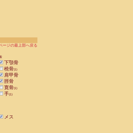
ページの最上部へ戻る
索
下顎骨
橈骨
(1)
肩甲骨
脛骨
寛骨
(1)
手
(1)
メス