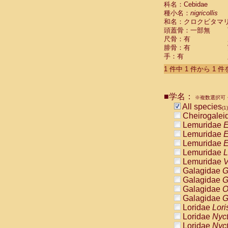
科名：Cebidae
Cebidae
Sa
種小名：
nigricollis
Cebidae
Sa
和名：クロクビタマ
Cebidae
Sag
頭蓋骨：一部無
Cebidae
Sa
尺骨：有
Cebidae
Sag
腓骨：有
Cebidae
Sa
手：有
Cebidae
Aot
Cebidae
Ceb
1 件中 1 件から 1 
Cebidae
Ceb
Cebidae
Ce
■学名：
Cebidae
Ceb
※複数選択可・
Cebidae
Ce
All species
(1)
Cebidae
Sai
Cheirogalei
Cebidae
Sai
Lemuridae
E
Atelidae
Alo
Lemuridae
E
Atelidae
Alo
Lemuridae
E
Atelidae
Alo
Lemuridae
L
Atelidae
Alo
Lemuridae
V
Atelidae
Ate
Galagidae
G
Atelidae
Ate
Galagidae
G
Atelidae
Ate
Galagidae
O
Atelidae
Ate
Galagidae
G
Atelidae
Lag
Loridae
Lori
Atelidae
Lag
Loridae
Nyc
Pitheciidae
Loridae
Nyc