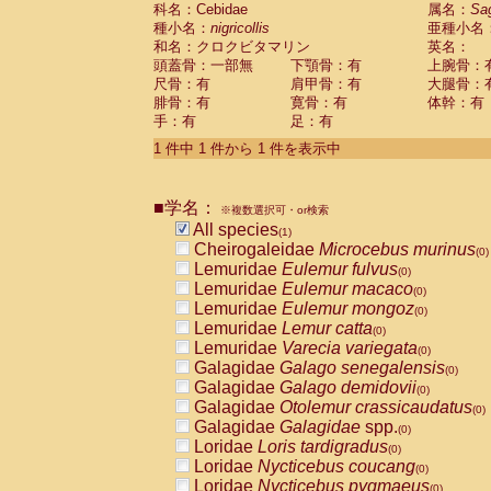
科名：Cebidae
Cebidae
Saguinus midas
属名：
Sa
(0)
種小名：
nigricollis
亜種小名
Cebidae
Saguinus mystax
(0)
和名：クロクビタマリン
英名：
Cebidae
Saguinus nigricollis
(1)
頭蓋骨：一部無
下顎骨：有
上腕骨：
Cebidae
Saguinus oedipus
(0)
尺骨：有
肩甲骨：有
大腿骨：
Cebidae
Saguinus weddelli
(0)
腓骨：有
寛骨：有
体幹：有
Cebidae
Saguinus
spp.
(0)
手：有
足：有
Cebidae
Aotus trivirgatus
(0)
Cebidae
Cebus albifrons
1 件中 1 件から 1 件を表示中
(0)
Cebidae
Cebus apella
(0)
Cebidae
Cebus capucinus
(0)
■学名：
Cebidae
Cebus nigrivittatus
※複数選択可・or検索
(0)
Cebidae
Cebus
spp.
All species
(0)
(1)
Cebidae
Saimiri boliviensis
Cheirogaleidae
Microcebus murinus
(0)
(0)
Cebidae
Saimiri sciureus
Lemuridae
Eulemur fulvus
(0)
(0)
Atelidae
Alouatta caraya
Lemuridae
Eulemur macaco
(0)
(0)
Atelidae
Alouatta fusca
Lemuridae
Eulemur mongoz
(0)
(0)
Atelidae
Alouatta seniculus
Lemuridae
Lemur catta
(0)
(0)
Atelidae
Alouatta
spp.
Lemuridae
Varecia variegata
(0)
(0)
Atelidae
Ateles belzebuth
Galagidae
Galago senegalensis
(0)
(0)
Atelidae
Ateles geoffroyi
Galagidae
Galago demidovii
(0)
(0)
Atelidae
Ateles paniscus
Galagidae
Otolemur crassicaudatus
(0)
(0)
Atelidae
Ateles
spp.
Galagidae
Galagidae
spp.
(0)
(0)
Atelidae
Lagothrix lagothricha
Loridae
Loris tardigradus
(0)
(0)
Atelidae
Lagothrix lagothricha cana
Loridae
Nycticebus coucang
(0)
(0)
Pitheciidae
Cacajao calvus rubicundu
Loridae
Nycticebus pygmaeus
(0)