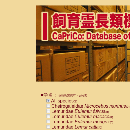
■学名：
※複数選択可・or検索
All species
(1)
Cheirogaleidae
Microcebus murinus
(0)
Lemuridae
Eulemur fulvus
(0)
Lemuridae
Eulemur macaco
(0)
Lemuridae
Eulemur mongoz
(0)
Lemuridae
Lemur catta
(0)