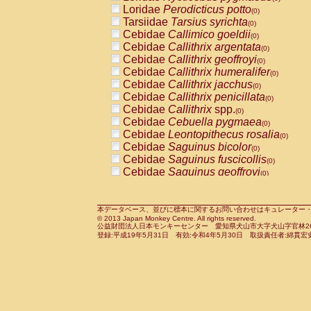
Pitheciidae
Callicebus cupreus
Loridae
Perodicticus potto
(0)
(0)
Pitheciidae
Callicebus donacophilus
Tarsiidae
Tarsius syrichta
(0
(0)
Pitheciidae
Callicebus moloch
Cebidae
Callimico goeldii
(0)
(0)
Pitheciidae
Callicebus torquatus
Cebidae
Callithrix argentata
(0)
(0)
Pitheciidae
Callicebus
spp.
Cebidae
Callithrix geoffroyi
(0)
(0)
Pitheciidae
Chiropotes satanas
Cebidae
Callithrix humeralifer
(0)
(0)
Pitheciidae
Pithecia monachus
Cebidae
Callithrix jacchus
(0)
(0)
Pitheciidae
Pithecia pithecia
Cebidae
Callithrix penicillata
(0)
(0)
Cercopithecidae
Cercocebus agilis
Cebidae
Callithrix
spp.
(0)
(0)
Cercopithecidae
Cercocebus galeritus
Cebidae
Cebuella pygmaea
(0)
Cercopithecidae
Cercocebus torquatu
Cebidae
Leontopithecus rosalia
(0)
Cercopithecidae
Cercocebus torquatus
Cebidae
Saguinus bicolor
(0)
Cercopithecidae
Cercocebus torquatu
Cebidae
Saguinus fuscicollis
(0)
Cercopithecidae
Cercocebus
hybrid
Cebidae
Saguinus geoffroyi
(0)
(0)
Cercopithecidae
Cercocebus
spp.
Cebidae
Saguinus imperator
(0)
(0)
Cercopithecidae
Lophocebus albigen
Cebidae
Saguinus labiatus
(0)
Cercopithecidae
Papio anubis
Cebidae
Saguinus leucopus
本データベース、並びに標本に関するお問い合わせはキュレーター・新宅勇太までお願い
(0)
(0)
© 2013 Japan Monkey Centre. All rights reserved.
Cercopithecidae
Papio cynocephalus
Cebidae
Saguinus midas
(
(0)
公益財団法人日本モンキーセンター 愛知県犬山市大字犬山字官林26番
Cercopithecidae
Papio hamadryas
Cebidae
Saguinus mystax
(0)
登録:平成19年5月31日 有効:令和4年5月30日 取扱責任者:綿貫宏
(0)
Cercopithecidae
Papio papio
Cebidae
Saguinus nigricollis
(0)
(1)
Cercopithecidae
Papio
spp.
Cebidae
Saguinus oedipus
(0)
(0)
Cercopithecidae
Mandrillus leucopha
Cebidae
Saguinus weddelli
(0)
Cercopithecidae
Mandrillus sphinx
Cebidae
Saguinus
spp.
(0)
(0)
Cercopithecidae
Theropithecus gelad
Cebidae
Aotus trivirgatus
(0)
Cercopithecidae
Macaca arctoides
Cebidae
Cebus albifrons
(0)
(0)