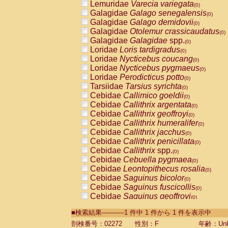
Lemuridae
Varecia variegata
(0)
Galagidae
Galago senegalensis
(0)
Galagidae
Galago demidovii
(0)
Galagidae
Otolemur crassicaudatus
(0)
Galagidae
Galagidae
spp.
(0)
Loridae
Loris tardigradus
(0)
Loridae
Nycticebus coucang
(0)
Loridae
Nycticebus pygmaeus
(0)
Loridae
Perodicticus potto
(0)
Tarsiidae
Tarsius syrichta
(0)
Cebidae
Callimico goeldii
(0)
Cebidae
Callithrix argentata
(0)
Cebidae
Callithrix geoffroyi
(0)
Cebidae
Callithrix humeralifer
(0)
Cebidae
Callithrix jacchus
(0)
Cebidae
Callithrix penicillata
(0)
Cebidae
Callithrix
spp.
(0)
Cebidae
Cebuella pygmaea
(0)
Cebidae
Leontopithecus rosalia
(0)
Cebidae
Saguinus bicolor
(0)
Cebidae
Saguinus fuscicollis
(0)
Cebidae
Saguinus geoffroyi
(0)
Cebidae
Saguinus imperator
(0)
■検索結果-----------1 件中 1 件から 1 件を表示中
Cebidae
Saguinus labiatus
(0)
Cebidae
Saguinus leucopus
剖検番号：02272
性別：F
年齢：Unk
(0)