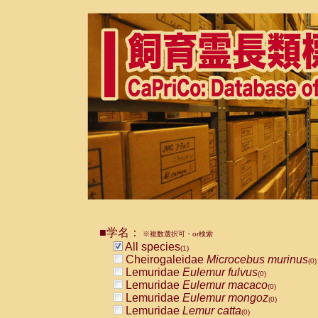
■学名：
※複数選択可・or検索
All species
(1)
Cheirogaleidae
Microcebus murinus
(0)
Lemuridae
Eulemur fulvus
(0)
Lemuridae
Eulemur macaco
(0)
Lemuridae
Eulemur mongoz
(0)
Lemuridae
Lemur catta
(0)