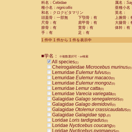
科名：Cebidae
Cebidae
Saguinus midas
属名：
Sa
(0)
種小名：
nigricollis
亜種小名
Cebidae
Saguinus mystax
(0)
和名：クロクビタマリン
英名：
Cebidae
Saguinus nigricollis
(1)
頭蓋骨：一部無
下顎骨：有
上腕骨：
Cebidae
Saguinus oedipus
(0)
尺骨：有
肩甲骨：有
大腿骨：
Cebidae
Saguinus weddelli
(0)
腓骨：有
寛骨：有
体幹：有
Cebidae
Saguinus
spp.
(0)
手：有
足：有
Cebidae
Aotus trivirgatus
(0)
Cebidae
Cebus albifrons
1 件中 1 件から 1 件を表示中
(0)
Cebidae
Cebus apella
(0)
Cebidae
Cebus capucinus
(0)
■学名：
Cebidae
Cebus nigrivittatus
※複数選択可・or検索
(0)
Cebidae
Cebus
spp.
All species
(0)
(1)
Cebidae
Saimiri boliviensis
Cheirogaleidae
Microcebus murinus
(0)
(0)
Cebidae
Saimiri sciureus
Lemuridae
Eulemur fulvus
(0)
(0)
Atelidae
Alouatta caraya
Lemuridae
Eulemur macaco
(0)
(0)
Atelidae
Alouatta fusca
Lemuridae
Eulemur mongoz
(0)
(0)
Atelidae
Alouatta seniculus
Lemuridae
Lemur catta
(0)
(0)
Atelidae
Alouatta
spp.
Lemuridae
Varecia variegata
(0)
(0)
Atelidae
Ateles belzebuth
Galagidae
Galago senegalensis
(0)
(0)
Atelidae
Ateles geoffroyi
Galagidae
Galago demidovii
(0)
(0)
Atelidae
Ateles paniscus
Galagidae
Otolemur crassicaudatus
(0)
(0)
Atelidae
Ateles
spp.
Galagidae
Galagidae
spp.
(0)
(0)
Atelidae
Lagothrix lagothricha
Loridae
Loris tardigradus
(0)
(0)
Atelidae
Lagothrix lagothricha cana
Loridae
Nycticebus coucang
(0)
(0)
Pitheciidae
Cacajao calvus rubicundu
Loridae
Nycticebus pygmaeus
(0)