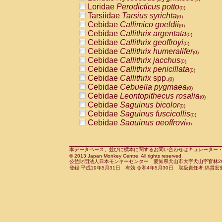
Pitheciidae
Callicebus cupreus
Loridae
Perodicticus potto
(0)
(0)
Pitheciidae
Callicebus donacophilus
Tarsiidae
Tarsius syrichta
(0
(0)
Pitheciidae
Callicebus moloch
Cebidae
Callimico goeldii
(0)
(0)
Pitheciidae
Callicebus torquatus
Cebidae
Callithrix argentata
(0)
(0)
Pitheciidae
Callicebus
spp.
Cebidae
Callithrix geoffroyi
(0)
(0)
Pitheciidae
Chiropotes satanas
Cebidae
Callithrix humeralifer
(0)
(0)
Pitheciidae
Pithecia monachus
Cebidae
Callithrix jacchus
(0)
(0)
Pitheciidae
Pithecia pithecia
Cebidae
Callithrix penicillata
(0)
(0)
Cercopithecidae
Cercocebus agilis
Cebidae
Callithrix
spp.
(0)
(0)
Cercopithecidae
Cercocebus galeritus
Cebidae
Cebuella pygmaea
(0)
Cercopithecidae
Cercocebus torquatu
Cebidae
Leontopithecus rosalia
(0)
Cercopithecidae
Cercocebus torquatus
Cebidae
Saguinus bicolor
(0)
Cercopithecidae
Cercocebus torquatu
Cebidae
Saguinus fuscicollis
(0)
Cercopithecidae
Cercocebus
hybrid
Cebidae
Saguinus geoffroyi
(0)
(0)
Cercopithecidae
Cercocebus
spp.
Cebidae
Saguinus imperator
(0)
(0)
Cercopithecidae
Lophocebus albigen
Cebidae
Saguinus labiatus
(0)
Cercopithecidae
Papio anubis
Cebidae
Saguinus leucopus
本データベース、並びに標本に関するお問い合わせはキュレーター・新宅勇太までお願い
(0)
(0)
© 2013 Japan Monkey Centre. All rights reserved.
Cercopithecidae
Papio cynocephalus
Cebidae
Saguinus midas
(
(0)
公益財団法人日本モンキーセンター 愛知県犬山市大字犬山字官林26番
Cercopithecidae
Papio hamadryas
Cebidae
Saguinus mystax
(0)
登録:平成19年5月31日 有効:令和4年5月30日 取扱責任者:綿貫宏
(0)
Cercopithecidae
Papio papio
Cebidae
Saguinus nigricollis
(0)
(1)
Cercopithecidae
Papio
spp.
Cebidae
Saguinus oedipus
(0)
(0)
Cercopithecidae
Mandrillus leucopha
Cebidae
Saguinus weddelli
(0)
Cercopithecidae
Mandrillus sphinx
Cebidae
Saguinus
spp.
(0)
(0)
Cercopithecidae
Theropithecus gelad
Cebidae
Aotus trivirgatus
(0)
Cercopithecidae
Macaca arctoides
Cebidae
Cebus albifrons
(0)
(0)