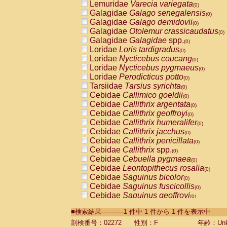
Lemuridae
Varecia variegata
(0)
Galagidae
Galago senegalensis
(0)
Galagidae
Galago demidovii
(0)
Galagidae
Otolemur crassicaudatus
(0)
Galagidae
Galagidae
spp.
(0)
Loridae
Loris tardigradus
(0)
Loridae
Nycticebus coucang
(0)
Loridae
Nycticebus pygmaeus
(0)
Loridae
Perodicticus potto
(0)
Tarsiidae
Tarsius syrichta
(0)
Cebidae
Callimico goeldii
(0)
Cebidae
Callithrix argentata
(0)
Cebidae
Callithrix geoffroyi
(0)
Cebidae
Callithrix humeralifer
(0)
Cebidae
Callithrix jacchus
(0)
Cebidae
Callithrix penicillata
(0)
Cebidae
Callithrix
spp.
(0)
Cebidae
Cebuella pygmaea
(0)
Cebidae
Leontopithecus rosalia
(0)
Cebidae
Saguinus bicolor
(0)
Cebidae
Saguinus fuscicollis
(0)
Cebidae
Saguinus geoffroyi
(0)
Cebidae
Saguinus imperator
(0)
■検索結果-----------1 件中 1 件から 1 件を表示中
Cebidae
Saguinus labiatus
(0)
Cebidae
Saguinus leucopus
剖検番号：02272
性別：F
年齢：Unk
(0)