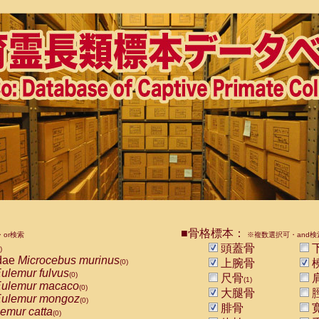
■骨格標本：
or検索
※複数選択可・and検
頭蓋骨
)
dae
Microcebus murinus
上腕骨
(0)
ulemur fulvus
(0)
尺骨
(1)
ulemur macaco
(0)
大腿骨
ulemur mongoz
(0)
腓骨
emur catta
(0)