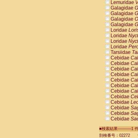
Lemuridae
V
Galagidae
G
Galagidae
G
Galagidae
O
Galagidae
G
Loridae
Lori
Loridae
Nyc
Loridae
Nyc
Loridae
Pero
Tarsiidae
Ta
Cebidae
Cal
Cebidae
Cal
Cebidae
Cal
Cebidae
Cal
Cebidae
Cal
Cebidae
Cal
Cebidae
Cal
Cebidae
Ce
Cebidae
Leo
Cebidae
Sag
Cebidae
Sag
Cebidae
Sag
Cebidae
Sag
■検索結果----------
Cebidae
Sag
Cebidae
Sa
剖検番号：02272