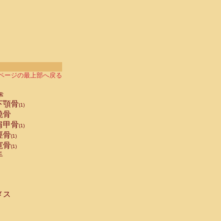
ページの最上部へ戻る
索
下顎骨
(1)
橈骨
肩甲骨
(1)
脛骨
(1)
寛骨
(1)
手
メス