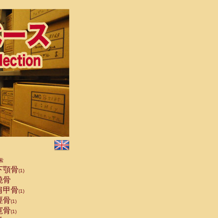
索
下顎骨
(1)
橈骨
肩甲骨
(1)
脛骨
(1)
寛骨
(1)