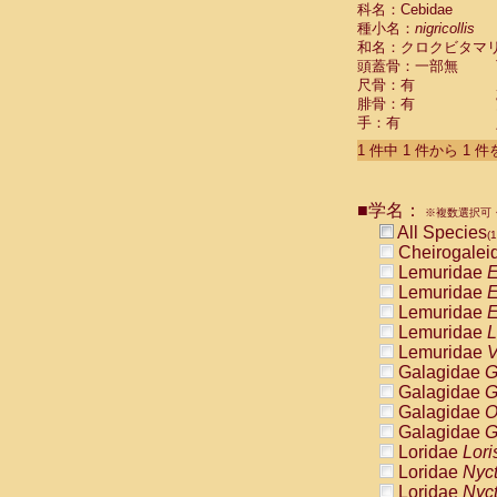
科名：Cebidae
Cebidae
Sa
種小名：
nigricollis
Cebidae
Sa
和名：クロクビタマ
Cebidae
Sag
頭蓋骨：一部無
Cebidae
Sa
尺骨：有
Cebidae
Sag
腓骨：有
Cebidae
Sa
手：有
Cebidae
Aot
Cebidae
Ceb
1 件中 1 件から 1 
Cebidae
Ceb
Cebidae
Ce
■学名：
Cebidae
Ceb
※複数選択可・
Cebidae
Ce
All Species
(1
Cebidae
Sai
Cheirogalei
Cebidae
Sai
Lemuridae
E
Atelidae
Alo
Lemuridae
E
Atelidae
Alo
Lemuridae
E
Atelidae
Alo
Lemuridae
L
Atelidae
Alo
Lemuridae
V
Atelidae
Ate
Galagidae
G
Atelidae
Ate
Galagidae
G
Atelidae
Ate
Galagidae
O
Atelidae
Ate
Galagidae
G
Atelidae
Lag
Loridae
Lori
Atelidae
Lag
Loridae
Nyc
Pitheciidae
Loridae
Nyc