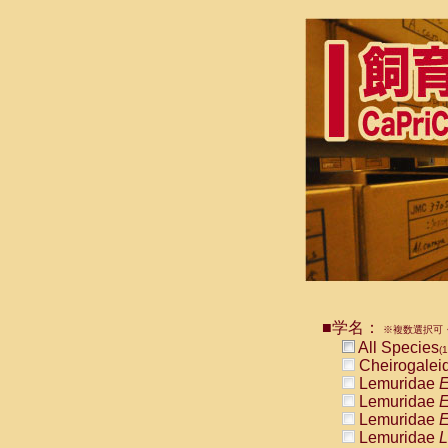
■学名：
※複数選択可・
All Species
(1
Cheirogalei
Lemuridae
E
Lemuridae
E
Lemuridae
E
Lemuridae
L