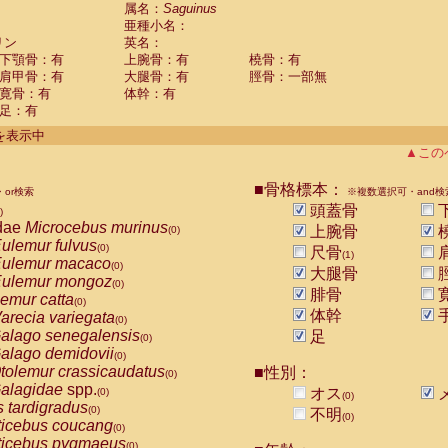
guinus midas
属名：
Saguinus
(0)
亜種小名：
guinus mystax
(0)
リン
英名：
uinus nigricollis
(1)
下顎骨：有
上腕骨：有
橈骨：有
guinus oedipus
(0)
肩甲骨：有
大腿骨：有
脛骨：一部無
uinus weddelli
(0)
寛骨：有
体幹：有
guinus
spp.
(0)
足：有
us trivirgatus
(0)
us albifrons
件を表示中
(0)
us apella
▲この
(0)
bus capucinus
(0)
us nigrivittatus
■骨格標本：
or検索
(0)
※複数選択可・and検
bus
spp.
頭蓋骨
(0)
)
miri boliviensis
dae
Microcebus murinus
(0)
上腕骨
(0)
miri sciureus
ulemur fulvus
(0)
(0)
尺骨
(1)
uatta caraya
ulemur macaco
(0)
(0)
大腿骨
uatta fusca
ulemur mongoz
(0)
(0)
腓骨
uatta seniculus
emur catta
(0)
(0)
uatta
spp.
体幹
arecia variegata
(0)
(0)
les belzebuth
alago senegalensis
足
(0)
(0)
les geoffroyi
alago demidovii
(0)
(0)
les paniscus
tolemur crassicaudatus
■性別：
(0)
(0)
les
spp.
alagidae
spp.
(0)
オス
(0)
(0)
othrix lagothricha
s tardigradus
(0)
(0)
不明
(0)
othrix lagothricha cana
ticebus coucang
(0)
(0)
Cacajao calvus rubicundus
ticebus pygmaeus
(0)
(0)