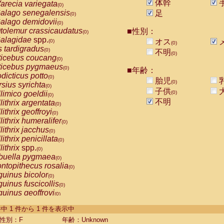
体幹
arecia variegata
(0)
alago senegalensis
足
(0)
alago demidovii
(0)
tolemur crassicaudatus
■性別：
(0)
alagidae
spp.
オス
(0)
(0)
s tardigradus
(0)
不明
(0)
ticebus coucang
(0)
ticebus pygmaeus
(0)
■年齢：
dicticus potto
(0)
胎児
(0)
rsius syrichta
(0)
子供
limico goeldii
(0)
(0)
不明
lithrix argentata
(0)
lithrix geoffroyi
(0)
lithrix humeralifer
(0)
lithrix jacchus
(0)
lithrix penicillata
(0)
lithrix
spp.
(0)
buella pygmaea
(0)
ntopithecus rosalia
(0)
uinus bicolor
(0)
uinus fuscicollis
(0)
uinus geoffroyi
(0)
uinus imperator
(0)
-1 件中 1 件から 1 件を表示中
uinus labiatus
(0)
guinus leucopus
性別：F
年齢：Unknown
(0)