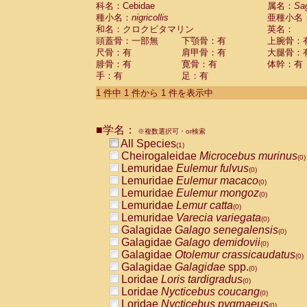
科名：Cebidae
Cebidae
Saguinus midas
属名：
Sa
(0)
種小名：
nigricollis
亜種小名
Cebidae
Saguinus mystax
(0)
和名：クロクビタマリン
英名：
Cebidae
Saguinus nigricollis
(1)
頭蓋骨：一部無
下顎骨：有
上腕骨：
Cebidae
Saguinus oedipus
(0)
尺骨：有
肩甲骨：有
大腿骨：
Cebidae
Saguinus weddelli
(0)
腓骨：有
寛骨：有
体幹：有
Cebidae
Saguinus
spp.
(0)
手：有
足：有
Cebidae
Aotus trivirgatus
(0)
Cebidae
Cebus albifrons
1 件中 1 件から 1 件を表示中
(0)
Cebidae
Cebus apella
(0)
Cebidae
Cebus capucinus
(0)
■学名：
Cebidae
Cebus nigrivittatus
※複数選択可・or検索
(0)
Cebidae
Cebus
spp.
All Species
(0)
(1)
Cebidae
Saimiri boliviensis
Cheirogaleidae
Microcebus murinus
(0)
(0)
Cebidae
Saimiri sciureus
Lemuridae
Eulemur fulvus
(0)
(0)
Atelidae
Alouatta caraya
Lemuridae
Eulemur macaco
(0)
(0)
Atelidae
Alouatta fusca
Lemuridae
Eulemur mongoz
(0)
(0)
Atelidae
Alouatta seniculus
Lemuridae
Lemur catta
(0)
(0)
Atelidae
Alouatta
spp.
Lemuridae
Varecia variegata
(0)
(0)
Atelidae
Ateles belzebuth
Galagidae
Galago senegalensis
(0)
(0)
Atelidae
Ateles geoffroyi
Galagidae
Galago demidovii
(0)
(0)
Atelidae
Ateles paniscus
Galagidae
Otolemur crassicaudatus
(0)
(0)
Atelidae
Ateles
spp.
Galagidae
Galagidae
spp.
(0)
(0)
Atelidae
Lagothrix lagothricha
Loridae
Loris tardigradus
(0)
(0)
Atelidae
Lagothrix lagothricha cana
Loridae
Nycticebus coucang
(0)
(0)
Pitheciidae
Cacajao calvus rubicundu
Loridae
Nycticebus pygmaeus
(0)