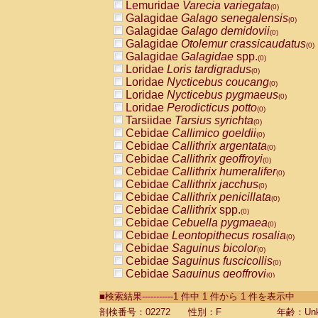
Lemuridae
Varecia variegata
(0)
Galagidae
Galago senegalensis
(0)
Galagidae
Galago demidovii
(0)
Galagidae
Otolemur crassicaudatus
(0)
Galagidae
Galagidae
spp.
(0)
Loridae
Loris tardigradus
(0)
Loridae
Nycticebus coucang
(0)
Loridae
Nycticebus pygmaeus
(0)
Loridae
Perodicticus potto
(0)
Tarsiidae
Tarsius syrichta
(0)
Cebidae
Callimico goeldii
(0)
Cebidae
Callithrix argentata
(0)
Cebidae
Callithrix geoffroyi
(0)
Cebidae
Callithrix humeralifer
(0)
Cebidae
Callithrix jacchus
(0)
Cebidae
Callithrix penicillata
(0)
Cebidae
Callithrix
spp.
(0)
Cebidae
Cebuella pygmaea
(0)
Cebidae
Leontopithecus rosalia
(0)
Cebidae
Saguinus bicolor
(0)
Cebidae
Saguinus fuscicollis
(0)
Cebidae
Saguinus geoffroyi
(0)
Cebidae
Saguinus imperator
(0)
■検索結果-----------1 件中 1 件から 1 件を表示中
Cebidae
Saguinus labiatus
(0)
Cebidae
Saguinus leucopus
剖検番号：02272
性別：F
年齢：Unk
(0)