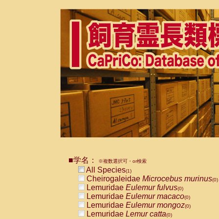
■学名：
※複数選択可・or検索
All Species
(1)
Cheirogaleidae
Microcebus murinus
(0)
Lemuridae
Eulemur fulvus
(0)
Lemuridae
Eulemur macaco
(0)
Lemuridae
Eulemur mongoz
(0)
Lemuridae
Lemur catta
(0)