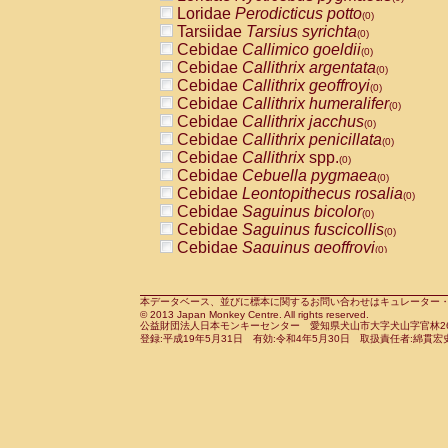
Pitheciidae
Callicebus cupreus
Loridae
Perodicticus potto
(0)
(0)
Pitheciidae
Callicebus donacophilus
Tarsiidae
Tarsius syrichta
(0
(0)
Pitheciidae
Callicebus moloch
Cebidae
Callimico goeldii
(0)
(0)
Pitheciidae
Callicebus torquatus
Cebidae
Callithrix argentata
(0)
(0)
Pitheciidae
Callicebus
spp.
Cebidae
Callithrix geoffroyi
(0)
(0)
Pitheciidae
Chiropotes satanas
Cebidae
Callithrix humeralifer
(0)
(0)
Pitheciidae
Pithecia monachus
Cebidae
Callithrix jacchus
(0)
(0)
Pitheciidae
Pithecia pithecia
Cebidae
Callithrix penicillata
(0)
(0)
Cercopithecidae
Cercocebus agilis
Cebidae
Callithrix
spp.
(0)
(0)
Cercopithecidae
Cercocebus galeritus
Cebidae
Cebuella pygmaea
(0)
Cercopithecidae
Cercocebus torquatu
Cebidae
Leontopithecus rosalia
(0)
Cercopithecidae
Cercocebus torquatus
Cebidae
Saguinus bicolor
(0)
Cercopithecidae
Cercocebus torquatu
Cebidae
Saguinus fuscicollis
(0)
Cercopithecidae
Cercocebus
hybrid
Cebidae
Saguinus geoffroyi
(0)
(0)
Cercopithecidae
Cercocebus
spp.
Cebidae
Saguinus imperator
(0)
(0)
Cercopithecidae
Lophocebus albigen
Cebidae
Saguinus labiatus
(0)
Cercopithecidae
Papio anubis
Cebidae
Saguinus leucopus
本データベース、並びに標本に関するお問い合わせはキュレーター・新宅勇太までお願い
(0)
(0)
© 2013 Japan Monkey Centre. All rights reserved.
Cercopithecidae
Papio cynocephalus
Cebidae
Saguinus midas
(
(0)
公益財団法人日本モンキーセンター 愛知県犬山市大字犬山字官林26番
Cercopithecidae
Papio hamadryas
Cebidae
Saguinus mystax
(0)
登録:平成19年5月31日 有効:令和4年5月30日 取扱責任者:綿貫宏
(0)
Cercopithecidae
Papio papio
Cebidae
Saguinus nigricollis
(0)
(1)
Cercopithecidae
Papio
spp.
Cebidae
Saguinus oedipus
(0)
(0)
Cercopithecidae
Mandrillus leucopha
Cebidae
Saguinus weddelli
(0)
Cercopithecidae
Mandrillus sphinx
Cebidae
Saguinus
spp.
(0)
(0)
Cercopithecidae
Theropithecus gelad
Cebidae
Aotus trivirgatus
(0)
Cercopithecidae
Macaca arctoides
Cebidae
Cebus albifrons
(0)
(0)