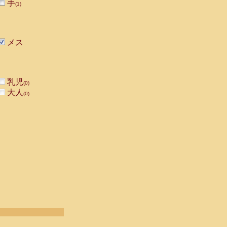
手
(1)
メス
乳児
(0)
大人
(0)