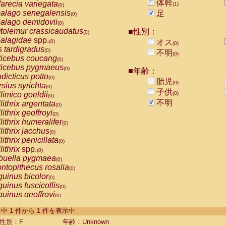
体幹
arecia variegata
(1)
(0)
alago senegalensis
足
(0)
alago demidovii
(0)
tolemur crassicaudatus
■性別：
(0)
alagidae
spp.
オス
(0)
(0)
s tardigradus
(0)
不明
(0)
ticebus coucang
(0)
ticebus pygmaeus
(0)
■年齢：
dicticus potto
(0)
胎児
(0)
rsius syrichta
(0)
子供
limico goeldii
(0)
(0)
不明
lithrix argentata
(0)
lithrix geoffroyi
(0)
lithrix humeralifer
(0)
lithrix jacchus
(0)
lithrix penicillata
(0)
lithrix
spp.
(0)
buella pygmaea
(0)
ntopithecus rosalia
(0)
uinus bicolor
(0)
uinus fuscicollis
(0)
uinus geoffroyi
(0)
uinus imperator
(0)
-1 件中 1 件から 1 件を表示中
uinus labiatus
(0)
guinus leucopus
性別：F
年齢：Unknown
(0)