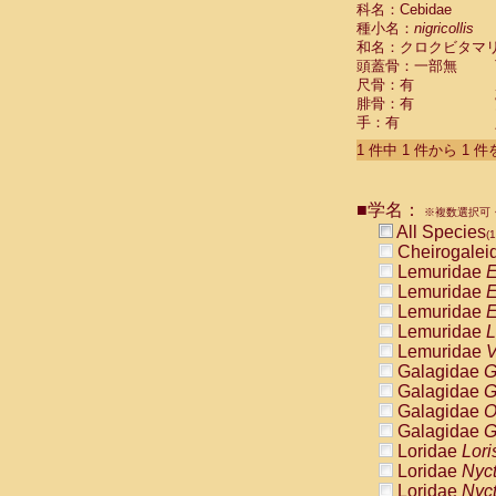
科名：Cebidae
Cebidae
Sa
種小名：
nigricollis
Cebidae
Sa
和名：クロクビタマ
Cebidae
Sag
頭蓋骨：一部無
Cebidae
Sa
尺骨：有
Cebidae
Sag
腓骨：有
Cebidae
Sa
手：有
Cebidae
Aot
Cebidae
Ceb
1 件中 1 件から 1 
Cebidae
Ceb
Cebidae
Ce
■学名：
Cebidae
Ceb
※複数選択可・
Cebidae
Ce
All Species
(1
Cebidae
Sai
Cheirogalei
Cebidae
Sai
Lemuridae
E
Atelidae
Alo
Lemuridae
E
Atelidae
Alo
Lemuridae
E
Atelidae
Alo
Lemuridae
L
Atelidae
Alo
Lemuridae
V
Atelidae
Ate
Galagidae
G
Atelidae
Ate
Galagidae
G
Atelidae
Ate
Galagidae
O
Atelidae
Ate
Galagidae
G
Atelidae
Lag
Loridae
Lori
Atelidae
Lag
Loridae
Nyc
Pitheciidae
Loridae
Nyc