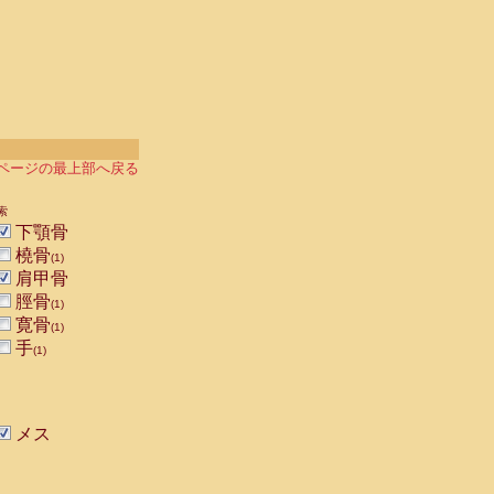
ページの最上部へ戻る
索
下顎骨
橈骨
(1)
肩甲骨
脛骨
(1)
寛骨
(1)
手
(1)
メス