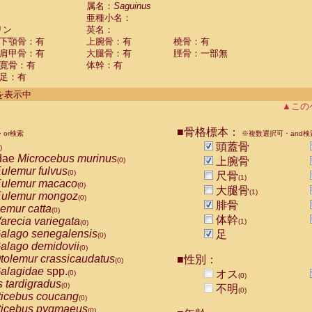
guinus midas
属名：
Saguinus
(0)
亜種小名：
guinus mystax
(0)
リン
英名：
uinus nigricollis
(1)
下顎骨：有
上腕骨：有
橈骨：有
guinus oedipus
(0)
肩甲骨：有
大腿骨：有
脛骨：一部無
uinus weddelli
(0)
寛骨：有
体幹：有
guinus
spp.
(0)
足：有
us trivirgatus
(0)
us albifrons
件を表示中
(0)
us apella
▲この
(0)
bus capucinus
(0)
us nigrivittatus
■骨格標本：
or検索
(0)
※複数選択可・and検
bus
spp.
頭蓋骨
(0)
)
miri boliviensis
dae
Microcebus murinus
(0)
上腕骨
(0)
miri sciureus
ulemur fulvus
(0)
(0)
尺骨
(1)
uatta caraya
ulemur macaco
(0)
(0)
大腿骨
(1)
uatta fusca
ulemur mongoz
(0)
(0)
腓骨
uatta seniculus
emur catta
(0)
(0)
uatta
spp.
体幹
arecia variegata
(0)
(1)
(0)
les belzebuth
alago senegalensis
足
(0)
(0)
les geoffroyi
alago demidovii
(0)
(0)
les paniscus
tolemur crassicaudatus
■性別：
(0)
(0)
les
spp.
alagidae
spp.
(0)
オス
(0)
(0)
othrix lagothricha
s tardigradus
(0)
(0)
不明
(0)
othrix lagothricha cana
ticebus coucang
(0)
(0)
Cacajao calvus rubicundus
ticebus pygmaeus
(0)
(0)