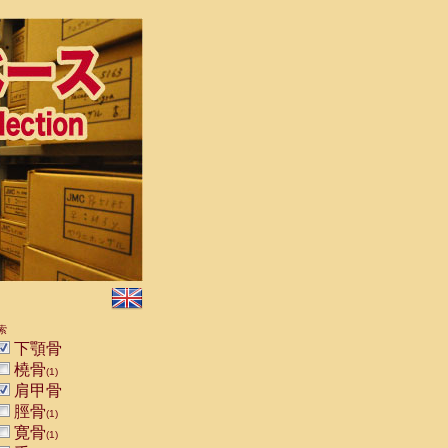
索
下顎骨
橈骨
(1)
肩甲骨
脛骨
(1)
寛骨
(1)