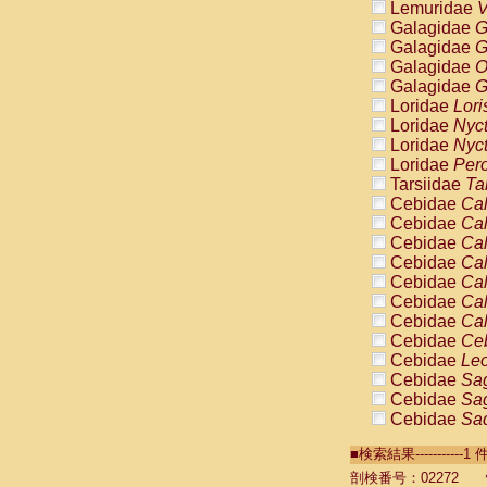
Lemuridae
V
Galagidae
G
Galagidae
G
Galagidae
O
Galagidae
G
Loridae
Lori
Loridae
Nyc
Loridae
Nyc
Loridae
Pero
Tarsiidae
Ta
Cebidae
Cal
Cebidae
Cal
Cebidae
Cal
Cebidae
Cal
Cebidae
Cal
Cebidae
Cal
Cebidae
Cal
Cebidae
Ce
Cebidae
Leo
Cebidae
Sag
Cebidae
Sag
Cebidae
Sag
Cebidae
Sag
■検索結果----------
Cebidae
Sag
Cebidae
Sa
剖検番号：02272