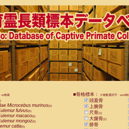
■骨格標本：
or検索
※複数選択可・and検
頭蓋骨
)
dae
Microcebus murinus
上腕骨
(0)
ulemur fulvus
(0)
尺骨
(1)
ulemur macaco
(0)
大腿骨
(1)
ulemur mongoz
(0)
腓骨
emur catta
(0)