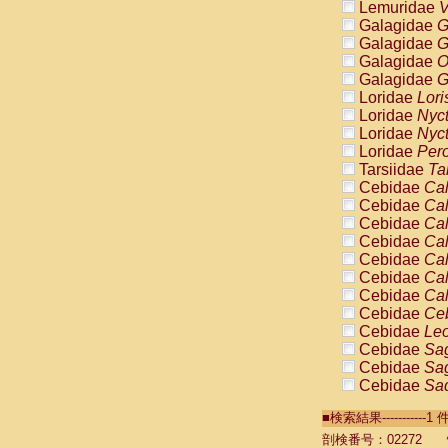
Lemuridae
V
Galagidae
G
Galagidae
G
Galagidae
O
Galagidae
G
Loridae
Lori
Loridae
Nyc
Loridae
Nyc
Loridae
Pero
Tarsiidae
Ta
Cebidae
Cal
Cebidae
Cal
Cebidae
Cal
Cebidae
Cal
Cebidae
Cal
Cebidae
Cal
Cebidae
Cal
Cebidae
Ce
Cebidae
Leo
Cebidae
Sag
Cebidae
Sag
Cebidae
Sag
Cebidae
Sag
■検索結果----------
Cebidae
Sag
Cebidae
Sa
剖検番号：02272