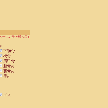
ページの最上部へ戻る
索
下顎骨
橈骨
肩甲骨
脛骨
(1)
寛骨
(1)
手
(1)
メス