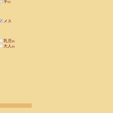
手
(1)
メス
乳児
(0)
大人
(0)