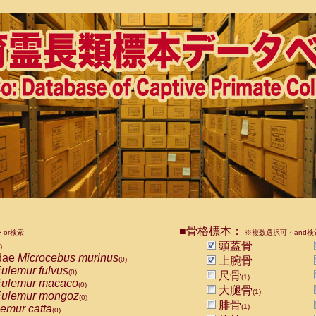
■骨格標本：
or検索
※複数選択可・and検
頭蓋骨
)
dae
Microcebus murinus
上腕骨
(0)
ulemur fulvus
(0)
尺骨
(1)
ulemur macaco
(0)
大腿骨
(1)
ulemur mongoz
(0)
腓骨
emur catta
(1)
(0)