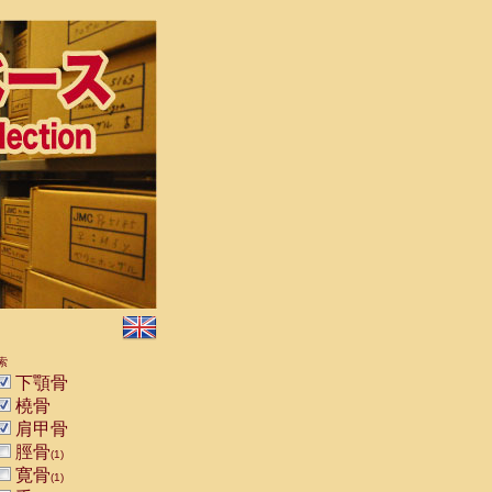
索
下顎骨
橈骨
肩甲骨
脛骨
(1)
寛骨
(1)