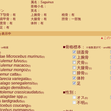
guinus midas
属名：
Saguinus
(0)
亜種小名：
guinus mystax
(0)
リン
英名：
uinus nigricollis
(1)
下顎骨：有
上腕骨：有
橈骨：有
guinus oedipus
(0)
肩甲骨：有
大腿骨：有
脛骨：一部無
uinus weddelli
(0)
寛骨：有
体幹：有
guinus
spp.
(0)
足：有
us trivirgatus
(0)
us albifrons
件を表示中
(0)
us apella
▲この
(0)
bus capucinus
(0)
us nigrivittatus
■骨格標本：
or検索
(0)
※複数選択可・and検
bus
spp.
頭蓋骨
(0)
)
miri boliviensis
dae
Microcebus murinus
(0)
上腕骨
(0)
miri sciureus
ulemur fulvus
(0)
(0)
尺骨
(1)
uatta caraya
ulemur macaco
(0)
(0)
大腿骨
(1)
uatta fusca
ulemur mongoz
(0)
(0)
腓骨
uatta seniculus
emur catta
(1)
(0)
(0)
uatta
spp.
体幹
arecia variegata
(0)
(0)
les belzebuth
alago senegalensis
足
(0)
(0)
les geoffroyi
alago demidovii
(0)
(0)
les paniscus
tolemur crassicaudatus
■性別：
(0)
(0)
les
spp.
alagidae
spp.
(0)
オス
(0)
(0)
othrix lagothricha
s tardigradus
(0)
(0)
不明
(0)
othrix lagothricha cana
ticebus coucang
(0)
(0)
Cacajao calvus rubicundus
ticebus pygmaeus
(0)
(0)