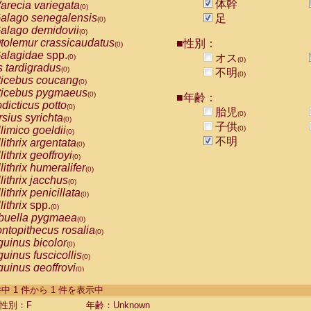
体幹
arecia variegata
(0)
alago senegalensis
足
(0)
alago demidovii
(0)
tolemur crassicaudatus
■性別：
(0)
alagidae
spp.
オス
(0)
(0)
s tardigradus
(0)
不明
(0)
ticebus coucang
(0)
ticebus pygmaeus
(0)
■年齢：
dicticus potto
(0)
胎児
(0)
rsius syrichta
(0)
子供
limico goeldii
(0)
(0)
不明
lithrix argentata
(0)
lithrix geoffroyi
(0)
lithrix humeralifer
(0)
lithrix jacchus
(0)
lithrix penicillata
(0)
lithrix
spp.
(0)
buella pygmaea
(0)
ntopithecus rosalia
(0)
uinus bicolor
(0)
uinus fuscicollis
(0)
uinus geoffroyi
(0)
uinus imperator
(0)
-1 件中 1 件から 1 件を表示中
uinus labiatus
(0)
guinus leucopus
性別：F
年齢：Unknown
(0)