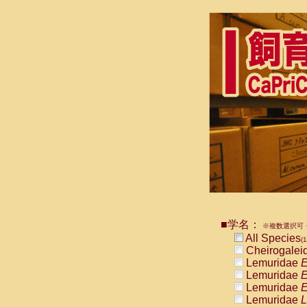
■学名：
※複数選択可・
All Species
(1
Cheirogalei
Lemuridae
E
Lemuridae
E
Lemuridae
E
Lemuridae
L