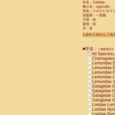
科名：Cebidae
Cebidae
Sa
種小名：
nigricollis
Cebidae
Sa
和名：クロクビタマ
Cebidae
Sag
頭蓋骨：一部無
Cebidae
Sa
尺骨：有
Cebidae
Sag
腓骨：有
Cebidae
Sa
手：有
Cebidae
Aot
Cebidae
Ceb
1 件中 1 件から 1 
Cebidae
Ceb
Cebidae
Ce
■学名：
Cebidae
Ceb
※複数選択可・
Cebidae
Ce
All Species
(1
Cebidae
Sai
Cheirogalei
Cebidae
Sai
Lemuridae
E
Atelidae
Alo
Lemuridae
E
Atelidae
Alo
Lemuridae
E
Atelidae
Alo
Lemuridae
L
Atelidae
Alo
Lemuridae
V
Atelidae
Ate
Galagidae
G
Atelidae
Ate
Galagidae
G
Atelidae
Ate
Galagidae
O
Atelidae
Ate
Galagidae
G
Atelidae
Lag
Loridae
Lori
Atelidae
Lag
Loridae
Nyc
Pitheciidae
Loridae
Nyc