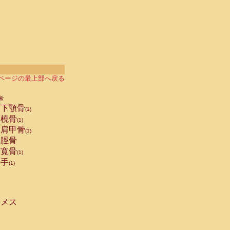
ページの最上部へ戻る
索
下顎骨
(1)
橈骨
(1)
肩甲骨
(1)
脛骨
寛骨
(1)
手
(1)
メス