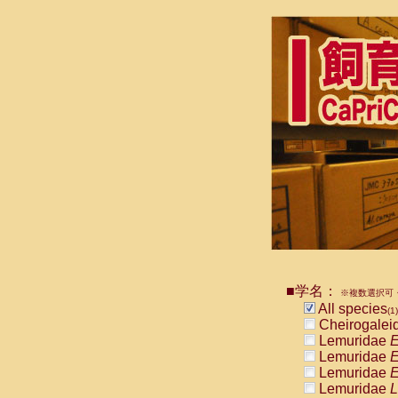
■学名：
※複数選択可・
All species
(1)
Cheirogalei
Lemuridae
E
Lemuridae
E
Lemuridae
E
Lemuridae
L