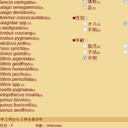
体幹
arecia variegata
(1)
(0)
alago senegalensis
足
(0)
(1)
alago demidovii
(0)
tolemur crassicaudatus
■性別：
(0)
alagidae
spp.
オス
(0)
(0)
s tardigradus
(0)
不明
(0)
ticebus coucang
(0)
ticebus pygmaeus
(0)
■年齢：
dicticus potto
(0)
胎児
(0)
rsius syrichta
(0)
子供
limico goeldii
(0)
(0)
不明
lithrix argentata
(0)
lithrix geoffroyi
(0)
lithrix humeralifer
(0)
lithrix jacchus
(0)
lithrix penicillata
(0)
lithrix
spp.
(0)
buella pygmaea
(0)
ntopithecus rosalia
(0)
uinus bicolor
(0)
uinus fuscicollis
(0)
uinus geoffroyi
(0)
uinus imperator
(0)
-1 件中 1 件から 1 件を表示中
uinus labiatus
(0)
guinus leucopus
性別：F
年齢：Unknown
(0)