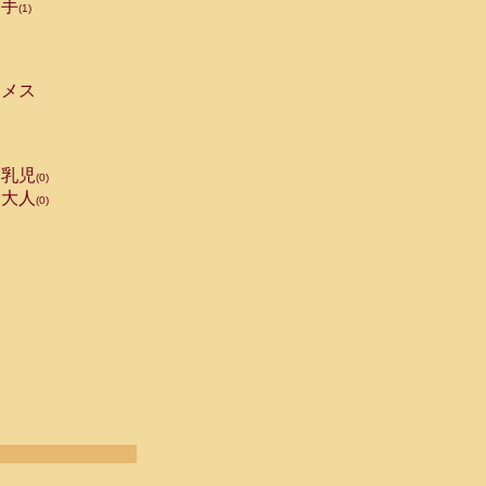
手
(1)
メス
乳児
(0)
大人
(0)