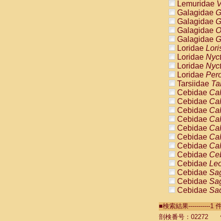
Lemuridae
V
Galagidae
G
Galagidae
G
Galagidae
O
Galagidae
G
Loridae
Lori
Loridae
Nyc
Loridae
Nyc
Loridae
Pero
Tarsiidae
Ta
Cebidae
Cal
Cebidae
Cal
Cebidae
Cal
Cebidae
Cal
Cebidae
Cal
Cebidae
Cal
Cebidae
Cal
Cebidae
Ce
Cebidae
Leo
Cebidae
Sag
Cebidae
Sag
Cebidae
Sag
Cebidae
Sag
■検索結果----------
Cebidae
Sag
Cebidae
Sa
剖検番号：02272