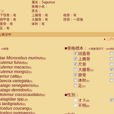
guinus midas
属名：
Saguinus
(0)
亜種小名：
guinus mystax
(0)
リン
英名：
uinus nigricollis
(1)
下顎骨：有
上腕骨：有
橈骨：有
guinus oedipus
(0)
肩甲骨：有
大腿骨：有
脛骨：一部無
uinus weddelli
(0)
寛骨：有
体幹：有
guinus
spp.
(0)
足：有
us trivirgatus
(0)
us albifrons
件を表示中
(0)
us apella
▲この
(0)
bus capucinus
(0)
us nigrivittatus
■骨格標本：
or検索
(0)
※複数選択可・and検
bus
spp.
頭蓋骨
(0)
miri boliviensis
dae
Microcebus murinus
(0)
上腕骨
(0)
miri sciureus
ulemur fulvus
(0)
(0)
尺骨
uatta caraya
ulemur macaco
(0)
(0)
大腿骨
(1)
uatta fusca
ulemur mongoz
(0)
(0)
腓骨
uatta seniculus
emur catta
(0)
(0)
uatta
spp.
体幹
arecia variegata
(0)
(1)
(0)
les belzebuth
alago senegalensis
足
(0)
(0)
(1)
les geoffroyi
alago demidovii
(0)
(0)
les paniscus
tolemur crassicaudatus
■性別：
(0)
(0)
les
spp.
alagidae
spp.
(0)
オス
(0)
(0)
othrix lagothricha
s tardigradus
(0)
(0)
不明
(0)
othrix lagothricha cana
ticebus coucang
(0)
(0)
Cacajao calvus rubicundus
ticebus pygmaeus
(0)
(0)