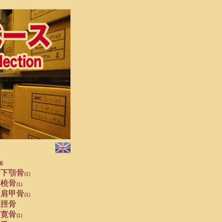
索
下顎骨
(1)
橈骨
(1)
肩甲骨
(1)
脛骨
寛骨
(1)