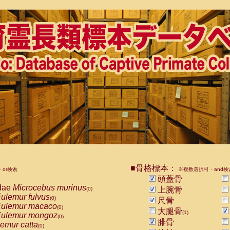
■骨格標本：
or検索
※複数選択可・and検
頭蓋骨
dae
Microcebus murinus
上腕骨
(0)
ulemur fulvus
(0)
尺骨
ulemur macaco
(0)
大腿骨
(1)
ulemur mongoz
(0)
腓骨
emur catta
(0)