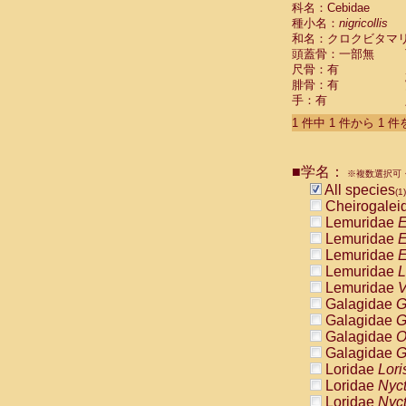
科名：Cebidae
Cebidae
Sa
種小名：
nigricollis
Cebidae
Sa
和名：クロクビタマ
Cebidae
Sag
頭蓋骨：一部無
Cebidae
Sa
尺骨：有
Cebidae
Sag
腓骨：有
Cebidae
Sa
手：有
Cebidae
Aot
Cebidae
Ceb
1 件中 1 件から 1 
Cebidae
Ceb
Cebidae
Ce
■学名：
Cebidae
Ceb
※複数選択可・
Cebidae
Ce
All species
(1)
Cebidae
Sai
Cheirogalei
Cebidae
Sai
Lemuridae
E
Atelidae
Alo
Lemuridae
E
Atelidae
Alo
Lemuridae
E
Atelidae
Alo
Lemuridae
L
Atelidae
Alo
Lemuridae
V
Atelidae
Ate
Galagidae
G
Atelidae
Ate
Galagidae
G
Atelidae
Ate
Galagidae
O
Atelidae
Ate
Galagidae
G
Atelidae
Lag
Loridae
Lori
Atelidae
Lag
Loridae
Nyc
Pitheciidae
Loridae
Nyc