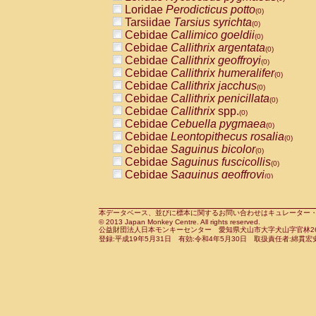
Pitheciidae
Callicebus cupreus
Loridae
Perodicticus potto
(0)
(0)
Pitheciidae
Callicebus donacophilus
Tarsiidae
Tarsius syrichta
(0
(0)
Pitheciidae
Callicebus moloch
Cebidae
Callimico goeldii
(0)
(0)
Pitheciidae
Callicebus torquatus
Cebidae
Callithrix argentata
(0)
(0)
Pitheciidae
Callicebus
spp.
Cebidae
Callithrix geoffroyi
(0)
(0)
Pitheciidae
Chiropotes satanas
Cebidae
Callithrix humeralifer
(0)
(0)
Pitheciidae
Pithecia monachus
Cebidae
Callithrix jacchus
(0)
(0)
Pitheciidae
Pithecia pithecia
Cebidae
Callithrix penicillata
(0)
(0)
Cercopithecidae
Cercocebus agilis
Cebidae
Callithrix
spp.
(0)
(0)
Cercopithecidae
Cercocebus galeritus
Cebidae
Cebuella pygmaea
(0)
Cercopithecidae
Cercocebus torquatu
Cebidae
Leontopithecus rosalia
(0)
Cercopithecidae
Cercocebus torquatus
Cebidae
Saguinus bicolor
(0)
Cercopithecidae
Cercocebus torquatu
Cebidae
Saguinus fuscicollis
(0)
Cercopithecidae
Cercocebus
hybrid
Cebidae
Saguinus geoffroyi
(0)
(0)
Cercopithecidae
Cercocebus
spp.
Cebidae
Saguinus imperator
(0)
(0)
Cercopithecidae
Lophocebus albigen
Cebidae
Saguinus labiatus
(0)
Cercopithecidae
Papio anubis
Cebidae
Saguinus leucopus
本データベース、並びに標本に関するお問い合わせはキュレーター・新宅勇太までお願い
(0)
(0)
© 2013 Japan Monkey Centre. All rights reserved.
Cercopithecidae
Papio cynocephalus
Cebidae
Saguinus midas
(
(0)
公益財団法人日本モンキーセンター 愛知県犬山市大字犬山字官林26番
Cercopithecidae
Papio hamadryas
Cebidae
Saguinus mystax
(0)
登録:平成19年5月31日 有効:令和4年5月30日 取扱責任者:綿貫宏
(0)
Cercopithecidae
Papio papio
Cebidae
Saguinus nigricollis
(0)
(1)
Cercopithecidae
Papio
spp.
Cebidae
Saguinus oedipus
(0)
(0)
Cercopithecidae
Mandrillus leucopha
Cebidae
Saguinus weddelli
(0)
Cercopithecidae
Mandrillus sphinx
Cebidae
Saguinus
spp.
(0)
(0)
Cercopithecidae
Theropithecus gelad
Cebidae
Aotus trivirgatus
(0)
Cercopithecidae
Macaca arctoides
Cebidae
Cebus albifrons
(0)
(0)