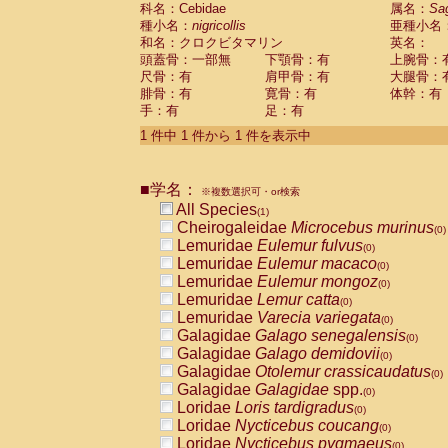
科名：Cebidae
Cebidae
Saguinus midas
属名：
Sa
(0)
種小名：
nigricollis
亜種小名
Cebidae
Saguinus mystax
(0)
和名：クロクビタマリン
英名：
Cebidae
Saguinus nigricollis
(1)
頭蓋骨：一部無
下顎骨：有
上腕骨：
Cebidae
Saguinus oedipus
(0)
尺骨：有
肩甲骨：有
大腿骨：
Cebidae
Saguinus weddelli
(0)
腓骨：有
寛骨：有
体幹：有
Cebidae
Saguinus
spp.
(0)
手：有
足：有
Cebidae
Aotus trivirgatus
(0)
Cebidae
Cebus albifrons
1 件中 1 件から 1 件を表示中
(0)
Cebidae
Cebus apella
(0)
Cebidae
Cebus capucinus
(0)
■学名：
Cebidae
Cebus nigrivittatus
※複数選択可・or検索
(0)
Cebidae
Cebus
spp.
All Species
(0)
(1)
Cebidae
Saimiri boliviensis
Cheirogaleidae
Microcebus murinus
(0)
(0)
Cebidae
Saimiri sciureus
Lemuridae
Eulemur fulvus
(0)
(0)
Atelidae
Alouatta caraya
Lemuridae
Eulemur macaco
(0)
(0)
Atelidae
Alouatta fusca
Lemuridae
Eulemur mongoz
(0)
(0)
Atelidae
Alouatta seniculus
Lemuridae
Lemur catta
(0)
(0)
Atelidae
Alouatta
spp.
Lemuridae
Varecia variegata
(0)
(0)
Atelidae
Ateles belzebuth
Galagidae
Galago senegalensis
(0)
(0)
Atelidae
Ateles geoffroyi
Galagidae
Galago demidovii
(0)
(0)
Atelidae
Ateles paniscus
Galagidae
Otolemur crassicaudatus
(0)
(0)
Atelidae
Ateles
spp.
Galagidae
Galagidae
spp.
(0)
(0)
Atelidae
Lagothrix lagothricha
Loridae
Loris tardigradus
(0)
(0)
Atelidae
Lagothrix lagothricha cana
Loridae
Nycticebus coucang
(0)
(0)
Pitheciidae
Cacajao calvus rubicundu
Loridae
Nycticebus pygmaeus
(0)