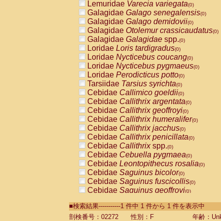
Lemuridae
Varecia variegata
(0)
Galagidae
Galago senegalensis
(0)
Galagidae
Galago demidovii
(0)
Galagidae
Otolemur crassicaudatus
(0)
Galagidae
Galagidae
spp.
(0)
Loridae
Loris tardigradus
(0)
Loridae
Nycticebus coucang
(0)
Loridae
Nycticebus pygmaeus
(0)
Loridae
Perodicticus potto
(0)
Tarsiidae
Tarsius syrichta
(0)
Cebidae
Callimico goeldii
(0)
Cebidae
Callithrix argentata
(0)
Cebidae
Callithrix geoffroyi
(0)
Cebidae
Callithrix humeralifer
(0)
Cebidae
Callithrix jacchus
(0)
Cebidae
Callithrix penicillata
(0)
Cebidae
Callithrix
spp.
(0)
Cebidae
Cebuella pygmaea
(0)
Cebidae
Leontopithecus rosalia
(0)
Cebidae
Saguinus bicolor
(0)
Cebidae
Saguinus fuscicollis
(0)
Cebidae
Saguinus geoffroyi
(0)
Cebidae
Saguinus imperator
(0)
■検索結果-----------1 件中 1 件から 1 件を表示中
Cebidae
Saguinus labiatus
(0)
Cebidae
Saguinus leucopus
剖検番号：02272
性別：F
年齢：Unk
(0)