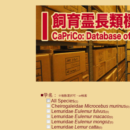
■学名：
※複数選択可・or検索
All Species
(1)
Cheirogaleidae
Microcebus murinus
(0)
Lemuridae
Eulemur fulvus
(0)
Lemuridae
Eulemur macaco
(0)
Lemuridae
Eulemur mongoz
(0)
Lemuridae
Lemur catta
(0)