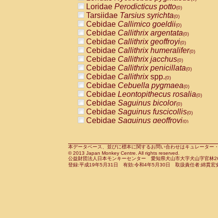
Pitheciidae
Callicebus cupreus
Loridae
Perodicticus potto
(0)
(0)
Pitheciidae
Callicebus donacophilus
Tarsiidae
Tarsius syrichta
(0
(0)
Pitheciidae
Callicebus moloch
Cebidae
Callimico goeldii
(0)
(0)
Pitheciidae
Callicebus torquatus
Cebidae
Callithrix argentata
(0)
(0)
Pitheciidae
Callicebus
spp.
Cebidae
Callithrix geoffroyi
(0)
(0)
Pitheciidae
Chiropotes satanas
Cebidae
Callithrix humeralifer
(0)
(0)
Pitheciidae
Pithecia monachus
Cebidae
Callithrix jacchus
(0)
(0)
Pitheciidae
Pithecia pithecia
Cebidae
Callithrix penicillata
(0)
(0)
Cercopithecidae
Cercocebus agilis
Cebidae
Callithrix
spp.
(0)
(0)
Cercopithecidae
Cercocebus galeritus
Cebidae
Cebuella pygmaea
(0)
Cercopithecidae
Cercocebus torquatu
Cebidae
Leontopithecus rosalia
(0)
Cercopithecidae
Cercocebus torquatus
Cebidae
Saguinus bicolor
(0)
Cercopithecidae
Cercocebus torquatu
Cebidae
Saguinus fuscicollis
(0)
Cercopithecidae
Cercocebus
hybrid
Cebidae
Saguinus geoffroyi
(0)
(0)
Cercopithecidae
Cercocebus
spp.
Cebidae
Saguinus imperator
(0)
(0)
Cercopithecidae
Lophocebus albigen
Cebidae
Saguinus labiatus
(0)
Cercopithecidae
Papio anubis
Cebidae
Saguinus leucopus
本データベース、並びに標本に関するお問い合わせはキュレーター・新宅勇太までお願い
(0)
(0)
© 2013 Japan Monkey Centre. All rights reserved.
Cercopithecidae
Papio cynocephalus
Cebidae
Saguinus midas
(
(0)
公益財団法人日本モンキーセンター 愛知県犬山市大字犬山字官林26番
Cercopithecidae
Papio hamadryas
Cebidae
Saguinus mystax
(0)
登録:平成19年5月31日 有効:令和4年5月30日 取扱責任者:綿貫宏
(0)
Cercopithecidae
Papio papio
Cebidae
Saguinus nigricollis
(0)
(1)
Cercopithecidae
Papio
spp.
Cebidae
Saguinus oedipus
(0)
(0)
Cercopithecidae
Mandrillus leucopha
Cebidae
Saguinus weddelli
(0)
Cercopithecidae
Mandrillus sphinx
Cebidae
Saguinus
spp.
(0)
(0)
Cercopithecidae
Theropithecus gelad
Cebidae
Aotus trivirgatus
(0)
Cercopithecidae
Macaca arctoides
Cebidae
Cebus albifrons
(0)
(0)