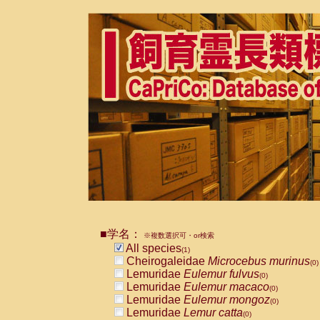
■学名：
※複数選択可・or検索
All species
(1)
Cheirogaleidae
Microcebus murinus
(0)
Lemuridae
Eulemur fulvus
(0)
Lemuridae
Eulemur macaco
(0)
Lemuridae
Eulemur mongoz
(0)
Lemuridae
Lemur catta
(0)