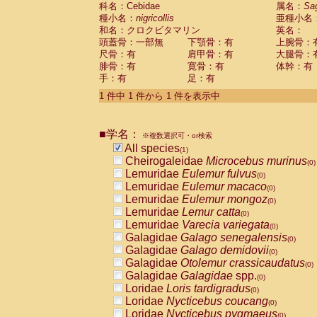
科名：Cebidae
Cebidae
Saguinus midas
属名：
Sa
(0)
種小名：
nigricollis
亜種小名
Cebidae
Saguinus mystax
(0)
和名：クロクビタマリン
英名：
Cebidae
Saguinus nigricollis
(1)
頭蓋骨：一部無
下顎骨：有
上腕骨：
Cebidae
Saguinus oedipus
(0)
尺骨：有
肩甲骨：有
大腿骨：
Cebidae
Saguinus weddelli
(0)
腓骨：有
寛骨：有
体幹：有
Cebidae
Saguinus
spp.
(0)
手：有
足：有
Cebidae
Aotus trivirgatus
(0)
Cebidae
Cebus albifrons
1 件中 1 件から 1 件を表示中
(0)
Cebidae
Cebus apella
(0)
Cebidae
Cebus capucinus
(0)
■学名：
Cebidae
Cebus nigrivittatus
※複数選択可・or検索
(0)
Cebidae
Cebus
spp.
All species
(0)
(1)
Cebidae
Saimiri boliviensis
Cheirogaleidae
Microcebus murinus
(0)
(0)
Cebidae
Saimiri sciureus
Lemuridae
Eulemur fulvus
(0)
(0)
Atelidae
Alouatta caraya
Lemuridae
Eulemur macaco
(0)
(0)
Atelidae
Alouatta fusca
Lemuridae
Eulemur mongoz
(0)
(0)
Atelidae
Alouatta seniculus
Lemuridae
Lemur catta
(0)
(0)
Atelidae
Alouatta
spp.
Lemuridae
Varecia variegata
(0)
(0)
Atelidae
Ateles belzebuth
Galagidae
Galago senegalensis
(0)
(0)
Atelidae
Ateles geoffroyi
Galagidae
Galago demidovii
(0)
(0)
Atelidae
Ateles paniscus
Galagidae
Otolemur crassicaudatus
(0)
(0)
Atelidae
Ateles
spp.
Galagidae
Galagidae
spp.
(0)
(0)
Atelidae
Lagothrix lagothricha
Loridae
Loris tardigradus
(0)
(0)
Atelidae
Lagothrix lagothricha cana
Loridae
Nycticebus coucang
(0)
(0)
Pitheciidae
Cacajao calvus rubicundu
Loridae
Nycticebus pygmaeus
(0)