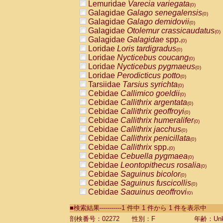
Lemuridae
Varecia variegata
(0)
Galagidae
Galago senegalensis
(0)
Galagidae
Galago demidovii
(0)
Galagidae
Otolemur crassicaudatus
(0)
Galagidae
Galagidae
spp.
(0)
Loridae
Loris tardigradus
(0)
Loridae
Nycticebus coucang
(0)
Loridae
Nycticebus pygmaeus
(0)
Loridae
Perodicticus potto
(0)
Tarsiidae
Tarsius syrichta
(0)
Cebidae
Callimico goeldii
(0)
Cebidae
Callithrix argentata
(0)
Cebidae
Callithrix geoffroyi
(0)
Cebidae
Callithrix humeralifer
(0)
Cebidae
Callithrix jacchus
(0)
Cebidae
Callithrix penicillata
(0)
Cebidae
Callithrix
spp.
(0)
Cebidae
Cebuella pygmaea
(0)
Cebidae
Leontopithecus rosalia
(0)
Cebidae
Saguinus bicolor
(0)
Cebidae
Saguinus fuscicollis
(0)
Cebidae
Saguinus geoffroyi
(0)
Cebidae
Saguinus imperator
(0)
■検索結果-----------1 件中 1 件から 1 件を表示中
Cebidae
Saguinus labiatus
(0)
Cebidae
Saguinus leucopus
剖検番号：02272
性別：F
年齢：Unk
(0)