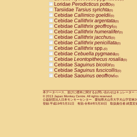
Pitheciidae
Callicebus cupreus
Loridae
Perodicticus potto
(0)
(0)
Pitheciidae
Callicebus donacophilus
Tarsiidae
Tarsius syrichta
(0
(0)
Pitheciidae
Callicebus moloch
Cebidae
Callimico goeldii
(0)
(0)
Pitheciidae
Callicebus torquatus
Cebidae
Callithrix argentata
(0)
(0)
Pitheciidae
Callicebus
spp.
Cebidae
Callithrix geoffroyi
(0)
(0)
Pitheciidae
Chiropotes satanas
Cebidae
Callithrix humeralifer
(0)
(0)
Pitheciidae
Pithecia monachus
Cebidae
Callithrix jacchus
(0)
(0)
Pitheciidae
Pithecia pithecia
Cebidae
Callithrix penicillata
(0)
(0)
Cercopithecidae
Cercocebus agilis
Cebidae
Callithrix
spp.
(0)
(0)
Cercopithecidae
Cercocebus galeritus
Cebidae
Cebuella pygmaea
(0)
Cercopithecidae
Cercocebus torquatu
Cebidae
Leontopithecus rosalia
(0)
Cercopithecidae
Cercocebus torquatus
Cebidae
Saguinus bicolor
(0)
Cercopithecidae
Cercocebus torquatu
Cebidae
Saguinus fuscicollis
(0)
Cercopithecidae
Cercocebus
hybrid
Cebidae
Saguinus geoffroyi
(0)
(0)
Cercopithecidae
Cercocebus
spp.
Cebidae
Saguinus imperator
(0)
(0)
Cercopithecidae
Lophocebus albigen
Cebidae
Saguinus labiatus
(0)
Cercopithecidae
Papio anubis
Cebidae
Saguinus leucopus
本データベース、並びに標本に関するお問い合わせはキュレーター・新宅勇太までお願い
(0)
(0)
© 2013 Japan Monkey Centre. All rights reserved.
Cercopithecidae
Papio cynocephalus
Cebidae
Saguinus midas
(
(0)
公益財団法人日本モンキーセンター 愛知県犬山市大字犬山字官林26番
Cercopithecidae
Papio hamadryas
Cebidae
Saguinus mystax
(0)
登録:平成19年5月31日 有効:令和4年5月30日 取扱責任者:綿貫宏
(0)
Cercopithecidae
Papio papio
Cebidae
Saguinus nigricollis
(0)
(1)
Cercopithecidae
Papio
spp.
Cebidae
Saguinus oedipus
(0)
(0)
Cercopithecidae
Mandrillus leucopha
Cebidae
Saguinus weddelli
(0)
Cercopithecidae
Mandrillus sphinx
Cebidae
Saguinus
spp.
(0)
(0)
Cercopithecidae
Theropithecus gelad
Cebidae
Aotus trivirgatus
(0)
Cercopithecidae
Macaca arctoides
Cebidae
Cebus albifrons
(0)
(0)