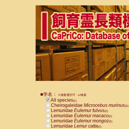
■学名：
※複数選択可・or検索
All species
(1)
Cheirogaleidae
Microcebus murinus
(0)
Lemuridae
Eulemur fulvus
(0)
Lemuridae
Eulemur macaco
(0)
Lemuridae
Eulemur mongoz
(0)
Lemuridae
Lemur catta
(0)