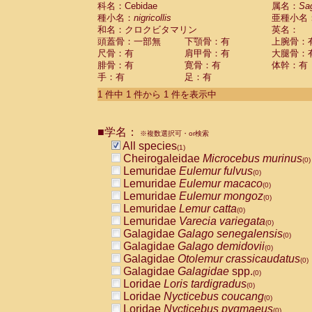
科名：Cebidae
Cebidae
Saguinus midas
属名：
Sa
(0)
種小名：
nigricollis
亜種小名
Cebidae
Saguinus mystax
(0)
和名：クロクビタマリン
英名：
Cebidae
Saguinus nigricollis
(1)
頭蓋骨：一部無
下顎骨：有
上腕骨：
Cebidae
Saguinus oedipus
(0)
尺骨：有
肩甲骨：有
大腿骨：
Cebidae
Saguinus weddelli
(0)
腓骨：有
寛骨：有
体幹：有
Cebidae
Saguinus
spp.
(0)
手：有
足：有
Cebidae
Aotus trivirgatus
(0)
Cebidae
Cebus albifrons
1 件中 1 件から 1 件を表示中
(0)
Cebidae
Cebus apella
(0)
Cebidae
Cebus capucinus
(0)
■学名：
Cebidae
Cebus nigrivittatus
※複数選択可・or検索
(0)
Cebidae
Cebus
spp.
All species
(0)
(1)
Cebidae
Saimiri boliviensis
Cheirogaleidae
Microcebus murinus
(0)
(0)
Cebidae
Saimiri sciureus
Lemuridae
Eulemur fulvus
(0)
(0)
Atelidae
Alouatta caraya
Lemuridae
Eulemur macaco
(0)
(0)
Atelidae
Alouatta fusca
Lemuridae
Eulemur mongoz
(0)
(0)
Atelidae
Alouatta seniculus
Lemuridae
Lemur catta
(0)
(0)
Atelidae
Alouatta
spp.
Lemuridae
Varecia variegata
(0)
(0)
Atelidae
Ateles belzebuth
Galagidae
Galago senegalensis
(0)
(0)
Atelidae
Ateles geoffroyi
Galagidae
Galago demidovii
(0)
(0)
Atelidae
Ateles paniscus
Galagidae
Otolemur crassicaudatus
(0)
(0)
Atelidae
Ateles
spp.
Galagidae
Galagidae
spp.
(0)
(0)
Atelidae
Lagothrix lagothricha
Loridae
Loris tardigradus
(0)
(0)
Atelidae
Lagothrix lagothricha cana
Loridae
Nycticebus coucang
(0)
(0)
Pitheciidae
Cacajao calvus rubicundu
Loridae
Nycticebus pygmaeus
(0)