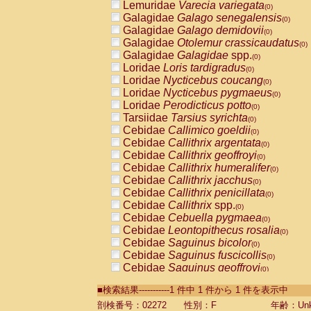
Lemuridae
Varecia variegata
(0)
Galagidae
Galago senegalensis
(0)
Galagidae
Galago demidovii
(0)
Galagidae
Otolemur crassicaudatus
(0)
Galagidae
Galagidae
spp.
(0)
Loridae
Loris tardigradus
(0)
Loridae
Nycticebus coucang
(0)
Loridae
Nycticebus pygmaeus
(0)
Loridae
Perodicticus potto
(0)
Tarsiidae
Tarsius syrichta
(0)
Cebidae
Callimico goeldii
(0)
Cebidae
Callithrix argentata
(0)
Cebidae
Callithrix geoffroyi
(0)
Cebidae
Callithrix humeralifer
(0)
Cebidae
Callithrix jacchus
(0)
Cebidae
Callithrix penicillata
(0)
Cebidae
Callithrix
spp.
(0)
Cebidae
Cebuella pygmaea
(0)
Cebidae
Leontopithecus rosalia
(0)
Cebidae
Saguinus bicolor
(0)
Cebidae
Saguinus fuscicollis
(0)
Cebidae
Saguinus geoffroyi
(0)
Cebidae
Saguinus imperator
(0)
■検索結果-----------1 件中 1 件から 1 件を表示中
Cebidae
Saguinus labiatus
(0)
Cebidae
Saguinus leucopus
剖検番号：02272
性別：F
年齢：Unk
(0)