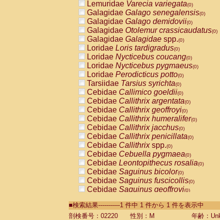
Lemuridae
Varecia variegata
(0)
Galagidae
Galago senegalensis
(0)
Galagidae
Galago demidovii
(0)
Galagidae
Otolemur crassicaudatus
(0)
Galagidae
Galagidae
spp.
(0)
Loridae
Loris tardigradus
(0)
Loridae
Nycticebus coucang
(0)
Loridae
Nycticebus pygmaeus
(0)
Loridae
Perodicticus potto
(0)
Tarsiidae
Tarsius syrichta
(0)
Cebidae
Callimico goeldii
(0)
Cebidae
Callithrix argentata
(0)
Cebidae
Callithrix geoffroyi
(0)
Cebidae
Callithrix humeralifer
(0)
Cebidae
Callithrix jacchus
(0)
Cebidae
Callithrix penicillata
(0)
Cebidae
Callithrix
spp.
(0)
Cebidae
Cebuella pygmaea
(0)
Cebidae
Leontopithecus rosalia
(0)
Cebidae
Saguinus bicolor
(0)
Cebidae
Saguinus fuscicollis
(0)
Cebidae
Saguinus geoffroyi
(0)
Cebidae
Saguinus imperator
(0)
■検索結果-----------1 件中 1 件から 1 件を表示中
Cebidae
Saguinus labiatus
(0)
Cebidae
Saguinus leucopus
剖検番号：02220
性別：M
年齢：Unk
(0)