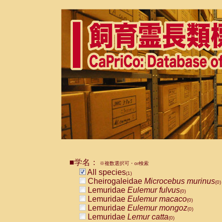
■学名：
※複数選択可・or検索
All species
(1)
Cheirogaleidae
Microcebus murinus
(0)
Lemuridae
Eulemur fulvus
(0)
Lemuridae
Eulemur macaco
(0)
Lemuridae
Eulemur mongoz
(0)
Lemuridae
Lemur catta
(0)