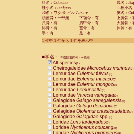
科名：Cebidae
Cebidae
Saguinus midas
属名：
Sa
(0)
種小名：
oedipus
亜種小名
Cebidae
Saguinus mystax
(0)
和名：ワタボウシパンシェ
英名：Cotto
Cebidae
Saguinus nigricollis
(0)
頭蓋骨：一部無
下顎骨：有
上腕骨：
Cebidae
Saguinus oedipus
(1)
尺骨：有
肩甲骨：有
大腿骨：
Cebidae
Saguinus weddelli
(0)
腓骨：有
寛骨：有
体幹：有
Cebidae
Saguinus
spp.
(0)
手：有
足：有
Cebidae
Aotus trivirgatus
(0)
Cebidae
Cebus albifrons
1 件中 1 件から 1 件を表示中
(0)
Cebidae
Cebus apella
(0)
Cebidae
Cebus capucinus
(0)
■学名：
Cebidae
Cebus nigrivittatus
※複数選択可・or検索
(0)
Cebidae
Cebus
spp.
All species
(0)
(1)
Cebidae
Saimiri boliviensis
Cheirogaleidae
Microcebus murinus
(0)
(0)
Cebidae
Saimiri sciureus
Lemuridae
Eulemur fulvus
(0)
(0)
Atelidae
Alouatta caraya
Lemuridae
Eulemur macaco
(0)
(0)
Atelidae
Alouatta fusca
Lemuridae
Eulemur mongoz
(0)
(0)
Atelidae
Alouatta seniculus
Lemuridae
Lemur catta
(0)
(0)
Atelidae
Alouatta
spp.
Lemuridae
Varecia variegata
(0)
(0)
Atelidae
Ateles belzebuth
Galagidae
Galago senegalensis
(0)
(0)
Atelidae
Ateles geoffroyi
Galagidae
Galago demidovii
(0)
(0)
Atelidae
Ateles paniscus
Galagidae
Otolemur crassicaudatus
(0)
(0)
Atelidae
Ateles
spp.
Galagidae
Galagidae
spp.
(0)
(0)
Atelidae
Lagothrix lagothricha
Loridae
Loris tardigradus
(0)
(0)
Atelidae
Lagothrix lagothricha cana
Loridae
Nycticebus coucang
(0)
(0)
Pitheciidae
Cacajao calvus rubicundu
Loridae
Nycticebus pygmaeus
(0)