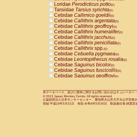
Pitheciidae
Callicebus cupreus
Loridae
Perodicticus potto
(0)
(0)
Pitheciidae
Callicebus donacophilus
Tarsiidae
Tarsius syrichta
(0
(0)
Pitheciidae
Callicebus moloch
Cebidae
Callimico goeldii
(0)
(0)
Pitheciidae
Callicebus torquatus
Cebidae
Callithrix argentata
(0)
(0)
Pitheciidae
Callicebus
spp.
Cebidae
Callithrix geoffroyi
(0)
(0)
Pitheciidae
Chiropotes satanas
Cebidae
Callithrix humeralifer
(0)
(0)
Pitheciidae
Pithecia monachus
Cebidae
Callithrix jacchus
(0)
(0)
Pitheciidae
Pithecia pithecia
Cebidae
Callithrix penicillata
(0)
(0)
Cercopithecidae
Cercocebus agilis
Cebidae
Callithrix
spp.
(0)
(0)
Cercopithecidae
Cercocebus galeritus
Cebidae
Cebuella pygmaea
(0)
Cercopithecidae
Cercocebus torquatu
Cebidae
Leontopithecus rosalia
(0)
Cercopithecidae
Cercocebus torquatus
Cebidae
Saguinus bicolor
(0)
Cercopithecidae
Cercocebus torquatu
Cebidae
Saguinus fuscicollis
(0)
Cercopithecidae
Cercocebus
hybrid
Cebidae
Saguinus geoffroyi
(0)
(0)
Cercopithecidae
Cercocebus
spp.
Cebidae
Saguinus imperator
(0)
(0)
Cercopithecidae
Lophocebus albigen
Cebidae
Saguinus labiatus
(0)
Cercopithecidae
Papio anubis
Cebidae
Saguinus leucopus
本データベース、並びに標本に関するお問い合わせはキュレーター・新宅勇太までお願い
(0)
(0)
© 2013 Japan Monkey Centre. All rights reserved.
Cercopithecidae
Papio cynocephalus
Cebidae
Saguinus midas
(
(0)
公益財団法人日本モンキーセンター 愛知県犬山市大字犬山字官林26番
Cercopithecidae
Papio hamadryas
Cebidae
Saguinus mystax
(0)
登録:平成19年5月31日 有効:令和4年5月30日 取扱責任者:綿貫宏
(0)
Cercopithecidae
Papio papio
Cebidae
Saguinus nigricollis
(0)
(0)
Cercopithecidae
Papio
spp.
Cebidae
Saguinus oedipus
(0)
(1)
Cercopithecidae
Mandrillus leucopha
Cebidae
Saguinus weddelli
(0)
Cercopithecidae
Mandrillus sphinx
Cebidae
Saguinus
spp.
(0)
(0)
Cercopithecidae
Theropithecus gelad
Cebidae
Aotus trivirgatus
(0)
Cercopithecidae
Macaca arctoides
Cebidae
Cebus albifrons
(0)
(0)