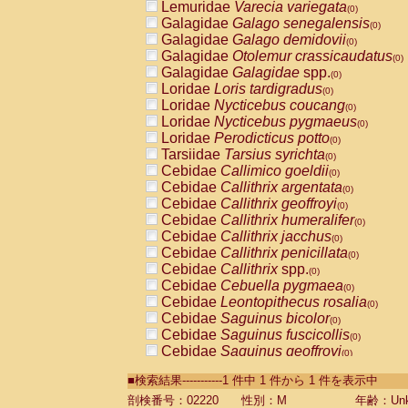
Lemuridae
Varecia variegata
(0)
Galagidae
Galago senegalensis
(0)
Galagidae
Galago demidovii
(0)
Galagidae
Otolemur crassicaudatus
(0)
Galagidae
Galagidae
spp.
(0)
Loridae
Loris tardigradus
(0)
Loridae
Nycticebus coucang
(0)
Loridae
Nycticebus pygmaeus
(0)
Loridae
Perodicticus potto
(0)
Tarsiidae
Tarsius syrichta
(0)
Cebidae
Callimico goeldii
(0)
Cebidae
Callithrix argentata
(0)
Cebidae
Callithrix geoffroyi
(0)
Cebidae
Callithrix humeralifer
(0)
Cebidae
Callithrix jacchus
(0)
Cebidae
Callithrix penicillata
(0)
Cebidae
Callithrix
spp.
(0)
Cebidae
Cebuella pygmaea
(0)
Cebidae
Leontopithecus rosalia
(0)
Cebidae
Saguinus bicolor
(0)
Cebidae
Saguinus fuscicollis
(0)
Cebidae
Saguinus geoffroyi
(0)
Cebidae
Saguinus imperator
(0)
■検索結果-----------1 件中 1 件から 1 件を表示中
Cebidae
Saguinus labiatus
(0)
Cebidae
Saguinus leucopus
剖検番号：02220
性別：M
年齢：Unk
(0)