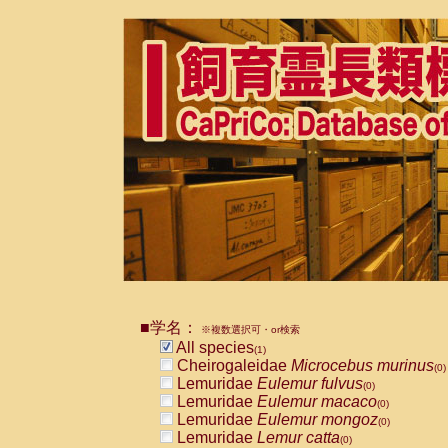
■学名：
※複数選択可・or検索
All species
(1)
Cheirogaleidae
Microcebus murinus
(0)
Lemuridae
Eulemur fulvus
(0)
Lemuridae
Eulemur macaco
(0)
Lemuridae
Eulemur mongoz
(0)
Lemuridae
Lemur catta
(0)