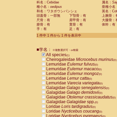
科名：Cebidae
Cebidae
Saguinus midas
属名：
Sa
(0)
種小名：
oedipus
亜種小名
Cebidae
Saguinus mystax
(0)
和名：ワタボウシパンシェ
英名：Cotto
Cebidae
Saguinus nigricollis
(0)
頭蓋骨：一部無
下顎骨：有
上腕骨：
Cebidae
Saguinus oedipus
(1)
尺骨：有
肩甲骨：有
大腿骨：
Cebidae
Saguinus weddelli
(0)
腓骨：有
寛骨：有
体幹：有
Cebidae
Saguinus
spp.
(0)
手：有
足：有
Cebidae
Aotus trivirgatus
(0)
Cebidae
Cebus albifrons
1 件中 1 件から 1 件を表示中
(0)
Cebidae
Cebus apella
(0)
Cebidae
Cebus capucinus
(0)
■学名：
Cebidae
Cebus nigrivittatus
※複数選択可・or検索
(0)
Cebidae
Cebus
spp.
All species
(0)
(1)
Cebidae
Saimiri boliviensis
Cheirogaleidae
Microcebus murinus
(0)
(0)
Cebidae
Saimiri sciureus
Lemuridae
Eulemur fulvus
(0)
(0)
Atelidae
Alouatta caraya
Lemuridae
Eulemur macaco
(0)
(0)
Atelidae
Alouatta fusca
Lemuridae
Eulemur mongoz
(0)
(0)
Atelidae
Alouatta seniculus
Lemuridae
Lemur catta
(0)
(0)
Atelidae
Alouatta
spp.
Lemuridae
Varecia variegata
(0)
(0)
Atelidae
Ateles belzebuth
Galagidae
Galago senegalensis
(0)
(0)
Atelidae
Ateles geoffroyi
Galagidae
Galago demidovii
(0)
(0)
Atelidae
Ateles paniscus
Galagidae
Otolemur crassicaudatus
(0)
(0)
Atelidae
Ateles
spp.
Galagidae
Galagidae
spp.
(0)
(0)
Atelidae
Lagothrix lagothricha
Loridae
Loris tardigradus
(0)
(0)
Atelidae
Lagothrix lagothricha cana
Loridae
Nycticebus coucang
(0)
(0)
Pitheciidae
Cacajao calvus rubicundu
Loridae
Nycticebus pygmaeus
(0)