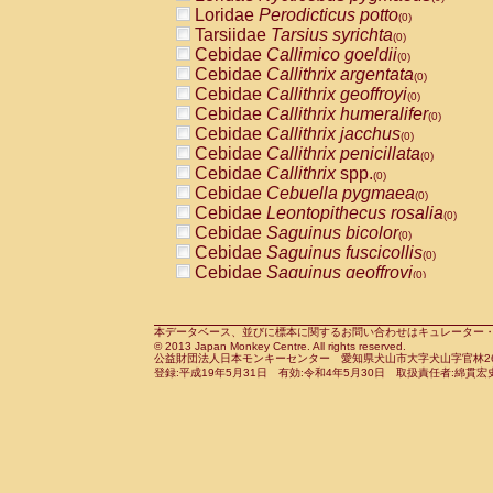
Pitheciidae
Callicebus cupreus
Loridae
Perodicticus potto
(0)
(0)
Pitheciidae
Callicebus donacophilus
Tarsiidae
Tarsius syrichta
(0
(0)
Pitheciidae
Callicebus moloch
Cebidae
Callimico goeldii
(0)
(0)
Pitheciidae
Callicebus torquatus
Cebidae
Callithrix argentata
(0)
(0)
Pitheciidae
Callicebus
spp.
Cebidae
Callithrix geoffroyi
(0)
(0)
Pitheciidae
Chiropotes satanas
Cebidae
Callithrix humeralifer
(0)
(0)
Pitheciidae
Pithecia monachus
Cebidae
Callithrix jacchus
(0)
(0)
Pitheciidae
Pithecia pithecia
Cebidae
Callithrix penicillata
(0)
(0)
Cercopithecidae
Cercocebus agilis
Cebidae
Callithrix
spp.
(0)
(0)
Cercopithecidae
Cercocebus galeritus
Cebidae
Cebuella pygmaea
(0)
Cercopithecidae
Cercocebus torquatu
Cebidae
Leontopithecus rosalia
(0)
Cercopithecidae
Cercocebus torquatus
Cebidae
Saguinus bicolor
(0)
Cercopithecidae
Cercocebus torquatu
Cebidae
Saguinus fuscicollis
(0)
Cercopithecidae
Cercocebus
hybrid
Cebidae
Saguinus geoffroyi
(0)
(0)
Cercopithecidae
Cercocebus
spp.
Cebidae
Saguinus imperator
(0)
(0)
Cercopithecidae
Lophocebus albigen
Cebidae
Saguinus labiatus
(0)
Cercopithecidae
Papio anubis
Cebidae
Saguinus leucopus
本データベース、並びに標本に関するお問い合わせはキュレーター・新宅勇太までお願い
(0)
(0)
© 2013 Japan Monkey Centre. All rights reserved.
Cercopithecidae
Papio cynocephalus
Cebidae
Saguinus midas
(
(0)
公益財団法人日本モンキーセンター 愛知県犬山市大字犬山字官林26番
Cercopithecidae
Papio hamadryas
Cebidae
Saguinus mystax
(0)
登録:平成19年5月31日 有効:令和4年5月30日 取扱責任者:綿貫宏
(0)
Cercopithecidae
Papio papio
Cebidae
Saguinus nigricollis
(0)
(0)
Cercopithecidae
Papio
spp.
Cebidae
Saguinus oedipus
(0)
(1)
Cercopithecidae
Mandrillus leucopha
Cebidae
Saguinus weddelli
(0)
Cercopithecidae
Mandrillus sphinx
Cebidae
Saguinus
spp.
(0)
(0)
Cercopithecidae
Theropithecus gelad
Cebidae
Aotus trivirgatus
(0)
Cercopithecidae
Macaca arctoides
Cebidae
Cebus albifrons
(0)
(0)