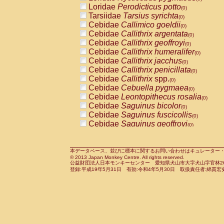
Pitheciidae
Callicebus cupreus
Loridae
Perodicticus potto
(0)
(0)
Pitheciidae
Callicebus donacophilus
Tarsiidae
Tarsius syrichta
(0
(0)
Pitheciidae
Callicebus moloch
Cebidae
Callimico goeldii
(0)
(0)
Pitheciidae
Callicebus torquatus
Cebidae
Callithrix argentata
(0)
(0)
Pitheciidae
Callicebus
spp.
Cebidae
Callithrix geoffroyi
(0)
(0)
Pitheciidae
Chiropotes satanas
Cebidae
Callithrix humeralifer
(0)
(0)
Pitheciidae
Pithecia monachus
Cebidae
Callithrix jacchus
(0)
(0)
Pitheciidae
Pithecia pithecia
Cebidae
Callithrix penicillata
(0)
(0)
Cercopithecidae
Cercocebus agilis
Cebidae
Callithrix
spp.
(0)
(0)
Cercopithecidae
Cercocebus galeritus
Cebidae
Cebuella pygmaea
(0)
Cercopithecidae
Cercocebus torquatu
Cebidae
Leontopithecus rosalia
(0)
Cercopithecidae
Cercocebus torquatus
Cebidae
Saguinus bicolor
(0)
Cercopithecidae
Cercocebus torquatu
Cebidae
Saguinus fuscicollis
(0)
Cercopithecidae
Cercocebus
hybrid
Cebidae
Saguinus geoffroyi
(0)
(0)
Cercopithecidae
Cercocebus
spp.
Cebidae
Saguinus imperator
(0)
(0)
Cercopithecidae
Lophocebus albigen
Cebidae
Saguinus labiatus
(0)
Cercopithecidae
Papio anubis
Cebidae
Saguinus leucopus
本データベース、並びに標本に関するお問い合わせはキュレーター・新宅勇太までお願い
(0)
(0)
© 2013 Japan Monkey Centre. All rights reserved.
Cercopithecidae
Papio cynocephalus
Cebidae
Saguinus midas
(
(0)
公益財団法人日本モンキーセンター 愛知県犬山市大字犬山字官林26番
Cercopithecidae
Papio hamadryas
Cebidae
Saguinus mystax
(0)
登録:平成19年5月31日 有効:令和4年5月30日 取扱責任者:綿貫宏
(0)
Cercopithecidae
Papio papio
Cebidae
Saguinus nigricollis
(0)
(0)
Cercopithecidae
Papio
spp.
Cebidae
Saguinus oedipus
(0)
(1)
Cercopithecidae
Mandrillus leucopha
Cebidae
Saguinus weddelli
(0)
Cercopithecidae
Mandrillus sphinx
Cebidae
Saguinus
spp.
(0)
(0)
Cercopithecidae
Theropithecus gelad
Cebidae
Aotus trivirgatus
(0)
Cercopithecidae
Macaca arctoides
Cebidae
Cebus albifrons
(0)
(0)