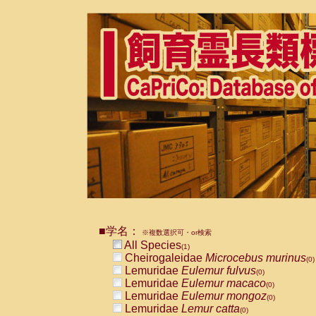
■学名：
※複数選択可・or検索
All Species
(1)
Cheirogaleidae
Microcebus murinus
(0)
Lemuridae
Eulemur fulvus
(0)
Lemuridae
Eulemur macaco
(0)
Lemuridae
Eulemur mongoz
(0)
Lemuridae
Lemur catta
(0)