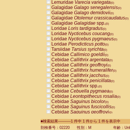
Lemuridae
Varecia variegata
(0)
Galagidae
Galago senegalensis
(0)
Galagidae
Galago demidovii
(0)
Galagidae
Otolemur crassicaudatus
(0)
Galagidae
Galagidae
spp.
(0)
Loridae
Loris tardigradus
(0)
Loridae
Nycticebus coucang
(0)
Loridae
Nycticebus pygmaeus
(0)
Loridae
Perodicticus potto
(0)
Tarsiidae
Tarsius syrichta
(0)
Cebidae
Callimico goeldii
(0)
Cebidae
Callithrix argentata
(0)
Cebidae
Callithrix geoffroyi
(0)
Cebidae
Callithrix humeralifer
(0)
Cebidae
Callithrix jacchus
(0)
Cebidae
Callithrix penicillata
(0)
Cebidae
Callithrix
spp.
(0)
Cebidae
Cebuella pygmaea
(0)
Cebidae
Leontopithecus rosalia
(0)
Cebidae
Saguinus bicolor
(0)
Cebidae
Saguinus fuscicollis
(0)
Cebidae
Saguinus geoffroyi
(0)
Cebidae
Saguinus imperator
(0)
■検索結果-----------1 件中 1 件から 1 件を表示中
Cebidae
Saguinus labiatus
(0)
Cebidae
Saguinus leucopus
剖検番号：02220
性別：M
年齢：Unk
(0)