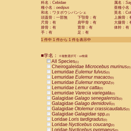
科名：Cebidae
Cebidae
Saguinus midas
属名：
Sa
(0)
種小名：
oedipus
亜種小名
Cebidae
Saguinus mystax
(0)
和名：ワタボウシパンシェ
英名：Cotto
Cebidae
Saguinus nigricollis
(0)
頭蓋骨：一部無
下顎骨：有
上腕骨：
Cebidae
Saguinus oedipus
(1)
尺骨：有
肩甲骨：有
大腿骨：
Cebidae
Saguinus weddelli
(0)
腓骨：有
寛骨：有
体幹：有
Cebidae
Saguinus
spp.
(0)
手：有
足：有
Cebidae
Aotus trivirgatus
(0)
Cebidae
Cebus albifrons
1 件中 1 件から 1 件を表示中
(0)
Cebidae
Cebus apella
(0)
Cebidae
Cebus capucinus
(0)
■学名：
Cebidae
Cebus nigrivittatus
※複数選択可・or検索
(0)
Cebidae
Cebus
spp.
All Species
(0)
(1)
Cebidae
Saimiri boliviensis
Cheirogaleidae
Microcebus murinus
(0)
(0)
Cebidae
Saimiri sciureus
Lemuridae
Eulemur fulvus
(0)
(0)
Atelidae
Alouatta caraya
Lemuridae
Eulemur macaco
(0)
(0)
Atelidae
Alouatta fusca
Lemuridae
Eulemur mongoz
(0)
(0)
Atelidae
Alouatta seniculus
Lemuridae
Lemur catta
(0)
(0)
Atelidae
Alouatta
spp.
Lemuridae
Varecia variegata
(0)
(0)
Atelidae
Ateles belzebuth
Galagidae
Galago senegalensis
(0)
(0)
Atelidae
Ateles geoffroyi
Galagidae
Galago demidovii
(0)
(0)
Atelidae
Ateles paniscus
Galagidae
Otolemur crassicaudatus
(0)
(0)
Atelidae
Ateles
spp.
Galagidae
Galagidae
spp.
(0)
(0)
Atelidae
Lagothrix lagothricha
Loridae
Loris tardigradus
(0)
(0)
Atelidae
Lagothrix lagothricha cana
Loridae
Nycticebus coucang
(0)
(0)
Pitheciidae
Cacajao calvus rubicundu
Loridae
Nycticebus pygmaeus
(0)