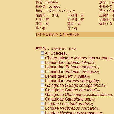
科名：Cebidae
Cebidae
Saguinus midas
属名：
Sa
(0)
種小名：
oedipus
亜種小名
Cebidae
Saguinus mystax
(0)
和名：ワタボウシパンシェ
英名：Cotto
Cebidae
Saguinus nigricollis
(0)
頭蓋骨：一部無
下顎骨：有
上腕骨：
Cebidae
Saguinus oedipus
(1)
尺骨：有
肩甲骨：有
大腿骨：
Cebidae
Saguinus weddelli
(0)
腓骨：有
寛骨：有
体幹：有
Cebidae
Saguinus
spp.
(0)
手：有
足：有
Cebidae
Aotus trivirgatus
(0)
Cebidae
Cebus albifrons
1 件中 1 件から 1 件を表示中
(0)
Cebidae
Cebus apella
(0)
Cebidae
Cebus capucinus
(0)
■学名：
Cebidae
Cebus nigrivittatus
※複数選択可・or検索
(0)
Cebidae
Cebus
spp.
All Species
(0)
(1)
Cebidae
Saimiri boliviensis
Cheirogaleidae
Microcebus murinus
(0)
(0)
Cebidae
Saimiri sciureus
Lemuridae
Eulemur fulvus
(0)
(0)
Atelidae
Alouatta caraya
Lemuridae
Eulemur macaco
(0)
(0)
Atelidae
Alouatta fusca
Lemuridae
Eulemur mongoz
(0)
(0)
Atelidae
Alouatta seniculus
Lemuridae
Lemur catta
(0)
(0)
Atelidae
Alouatta
spp.
Lemuridae
Varecia variegata
(0)
(0)
Atelidae
Ateles belzebuth
Galagidae
Galago senegalensis
(0)
(0)
Atelidae
Ateles geoffroyi
Galagidae
Galago demidovii
(0)
(0)
Atelidae
Ateles paniscus
Galagidae
Otolemur crassicaudatus
(0)
(0)
Atelidae
Ateles
spp.
Galagidae
Galagidae
spp.
(0)
(0)
Atelidae
Lagothrix lagothricha
Loridae
Loris tardigradus
(0)
(0)
Atelidae
Lagothrix lagothricha cana
Loridae
Nycticebus coucang
(0)
(0)
Pitheciidae
Cacajao calvus rubicundu
Loridae
Nycticebus pygmaeus
(0)