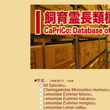
■学名：
※複数選択可・or検索
All Species
(1)
Cheirogaleidae
Microcebus murinus
(0)
Lemuridae
Eulemur fulvus
(0)
Lemuridae
Eulemur macaco
(0)
Lemuridae
Eulemur mongoz
(0)
Lemuridae
Lemur catta
(0)