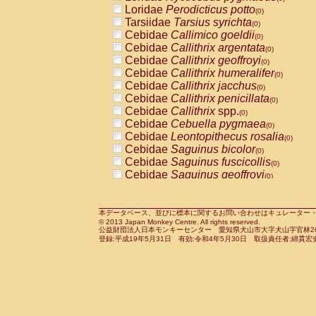
Pitheciidae
Callicebus cupreus
Loridae
Perodicticus potto
(0)
(0)
Pitheciidae
Callicebus donacophilus
Tarsiidae
Tarsius syrichta
(0
(0)
Pitheciidae
Callicebus moloch
Cebidae
Callimico goeldii
(0)
(0)
Pitheciidae
Callicebus torquatus
Cebidae
Callithrix argentata
(0)
(0)
Pitheciidae
Callicebus
spp.
Cebidae
Callithrix geoffroyi
(0)
(0)
Pitheciidae
Chiropotes satanas
Cebidae
Callithrix humeralifer
(0)
(0)
Pitheciidae
Pithecia monachus
Cebidae
Callithrix jacchus
(0)
(0)
Pitheciidae
Pithecia pithecia
Cebidae
Callithrix penicillata
(0)
(0)
Cercopithecidae
Cercocebus agilis
Cebidae
Callithrix
spp.
(0)
(0)
Cercopithecidae
Cercocebus galeritus
Cebidae
Cebuella pygmaea
(0)
Cercopithecidae
Cercocebus torquatu
Cebidae
Leontopithecus rosalia
(0)
Cercopithecidae
Cercocebus torquatus
Cebidae
Saguinus bicolor
(0)
Cercopithecidae
Cercocebus torquatu
Cebidae
Saguinus fuscicollis
(0)
Cercopithecidae
Cercocebus
hybrid
Cebidae
Saguinus geoffroyi
(0)
(0)
Cercopithecidae
Cercocebus
spp.
Cebidae
Saguinus imperator
(0)
(0)
Cercopithecidae
Lophocebus albigen
Cebidae
Saguinus labiatus
(0)
Cercopithecidae
Papio anubis
Cebidae
Saguinus leucopus
本データベース、並びに標本に関するお問い合わせはキュレーター・新宅勇太までお願い
(0)
(0)
© 2013 Japan Monkey Centre. All rights reserved.
Cercopithecidae
Papio cynocephalus
Cebidae
Saguinus midas
(
(0)
公益財団法人日本モンキーセンター 愛知県犬山市大字犬山字官林26番
Cercopithecidae
Papio hamadryas
Cebidae
Saguinus mystax
(0)
登録:平成19年5月31日 有効:令和4年5月30日 取扱責任者:綿貫宏
(0)
Cercopithecidae
Papio papio
Cebidae
Saguinus nigricollis
(0)
(0)
Cercopithecidae
Papio
spp.
Cebidae
Saguinus oedipus
(0)
(1)
Cercopithecidae
Mandrillus leucopha
Cebidae
Saguinus weddelli
(0)
Cercopithecidae
Mandrillus sphinx
Cebidae
Saguinus
spp.
(0)
(0)
Cercopithecidae
Theropithecus gelad
Cebidae
Aotus trivirgatus
(0)
Cercopithecidae
Macaca arctoides
Cebidae
Cebus albifrons
(0)
(0)