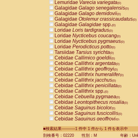
Lemuridae
Varecia variegata
(0)
Galagidae
Galago senegalensis
(0)
Galagidae
Galago demidovii
(0)
Galagidae
Otolemur crassicaudatus
(0)
Galagidae
Galagidae
spp.
(0)
Loridae
Loris tardigradus
(0)
Loridae
Nycticebus coucang
(0)
Loridae
Nycticebus pygmaeus
(0)
Loridae
Perodicticus potto
(0)
Tarsiidae
Tarsius syrichta
(0)
Cebidae
Callimico goeldii
(0)
Cebidae
Callithrix argentata
(0)
Cebidae
Callithrix geoffroyi
(0)
Cebidae
Callithrix humeralifer
(0)
Cebidae
Callithrix jacchus
(0)
Cebidae
Callithrix penicillata
(0)
Cebidae
Callithrix
spp.
(0)
Cebidae
Cebuella pygmaea
(0)
Cebidae
Leontopithecus rosalia
(0)
Cebidae
Saguinus bicolor
(0)
Cebidae
Saguinus fuscicollis
(0)
Cebidae
Saguinus geoffroyi
(0)
Cebidae
Saguinus imperator
(0)
■検索結果-----------1 件中 1 件から 1 件を表示中
Cebidae
Saguinus labiatus
(0)
Cebidae
Saguinus leucopus
剖検番号：02220
性別：M
年齢：Unk
(0)