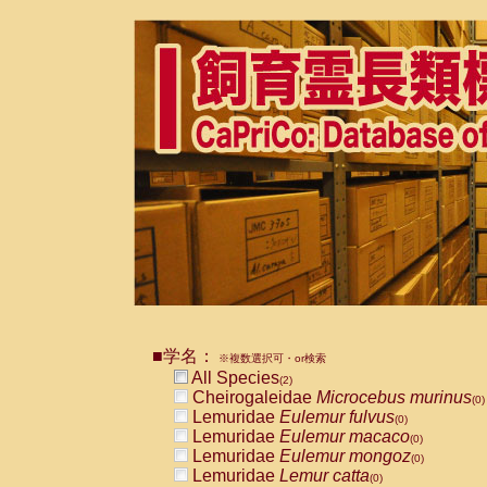
■学名：
※複数選択可・or検索
All Species
(2)
Cheirogaleidae
Microcebus murinus
(0)
Lemuridae
Eulemur fulvus
(0)
Lemuridae
Eulemur macaco
(0)
Lemuridae
Eulemur mongoz
(0)
Lemuridae
Lemur catta
(0)