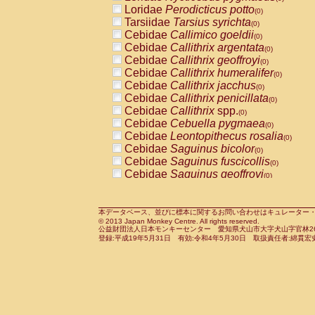
Pitheciidae
Callicebus cupreus
Loridae
Perodicticus potto
(0)
(0)
Pitheciidae
Callicebus donacophilus
Tarsiidae
Tarsius syrichta
(0
(0)
Pitheciidae
Callicebus moloch
Cebidae
Callimico goeldii
(0)
(0)
Pitheciidae
Callicebus torquatus
Cebidae
Callithrix argentata
(0)
(0)
Pitheciidae
Callicebus
spp.
Cebidae
Callithrix geoffroyi
(0)
(0)
Pitheciidae
Chiropotes satanas
Cebidae
Callithrix humeralifer
(0)
(0)
Pitheciidae
Pithecia monachus
Cebidae
Callithrix jacchus
(0)
(0)
Pitheciidae
Pithecia pithecia
Cebidae
Callithrix penicillata
(0)
(0)
Cercopithecidae
Cercocebus agilis
Cebidae
Callithrix
spp.
(0)
(0)
Cercopithecidae
Cercocebus galeritus
Cebidae
Cebuella pygmaea
(0)
Cercopithecidae
Cercocebus torquatu
Cebidae
Leontopithecus rosalia
(0)
Cercopithecidae
Cercocebus torquatus
Cebidae
Saguinus bicolor
(0)
Cercopithecidae
Cercocebus torquatu
Cebidae
Saguinus fuscicollis
(0)
Cercopithecidae
Cercocebus
hybrid
Cebidae
Saguinus geoffroyi
(0)
(0)
Cercopithecidae
Cercocebus
spp.
Cebidae
Saguinus imperator
(0)
(0)
Cercopithecidae
Lophocebus albigen
Cebidae
Saguinus labiatus
(0)
Cercopithecidae
Papio anubis
Cebidae
Saguinus leucopus
本データベース、並びに標本に関するお問い合わせはキュレーター・新宅勇太までお願い
(0)
(0)
© 2013 Japan Monkey Centre. All rights reserved.
Cercopithecidae
Papio cynocephalus
Cebidae
Saguinus midas
(
(0)
公益財団法人日本モンキーセンター 愛知県犬山市大字犬山字官林26番
Cercopithecidae
Papio hamadryas
Cebidae
Saguinus mystax
(0)
登録:平成19年5月31日 有効:令和4年5月30日 取扱責任者:綿貫宏
(0)
Cercopithecidae
Papio papio
Cebidae
Saguinus nigricollis
(0)
(1)
Cercopithecidae
Papio
spp.
Cebidae
Saguinus oedipus
(0)
(1)
Cercopithecidae
Mandrillus leucopha
Cebidae
Saguinus weddelli
(0)
Cercopithecidae
Mandrillus sphinx
Cebidae
Saguinus
spp.
(0)
(0)
Cercopithecidae
Theropithecus gelad
Cebidae
Aotus trivirgatus
(0)
Cercopithecidae
Macaca arctoides
Cebidae
Cebus albifrons
(0)
(0)