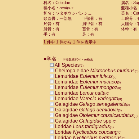
科名：Cebidae
Cebidae
Saguinus midas
属名：
Sa
(0)
種小名：
oedipus
亜種小名
Cebidae
Saguinus mystax
(0)
和名：ワタボウシパンシェ
英名：Cotto
Cebidae
Saguinus nigricollis
(1)
頭蓋骨：一部無
下顎骨：有
上腕骨：
Cebidae
Saguinus oedipus
(1)
尺骨：有
肩甲骨：有
大腿骨：
Cebidae
Saguinus weddelli
(0)
腓骨：有
寛骨：有
体幹：有
Cebidae
Saguinus
spp.
(0)
手：有
足：有
Cebidae
Aotus trivirgatus
(0)
Cebidae
Cebus albifrons
1 件中 1 件から 1 件を表示中
(0)
Cebidae
Cebus apella
(0)
Cebidae
Cebus capucinus
(0)
■学名：
Cebidae
Cebus nigrivittatus
※複数選択可・or検索
(0)
Cebidae
Cebus
spp.
All Species
(0)
(2)
Cebidae
Saimiri boliviensis
Cheirogaleidae
Microcebus murinus
(0)
(0)
Cebidae
Saimiri sciureus
Lemuridae
Eulemur fulvus
(0)
(0)
Atelidae
Alouatta caraya
Lemuridae
Eulemur macaco
(0)
(0)
Atelidae
Alouatta fusca
Lemuridae
Eulemur mongoz
(0)
(0)
Atelidae
Alouatta seniculus
Lemuridae
Lemur catta
(0)
(0)
Atelidae
Alouatta
spp.
Lemuridae
Varecia variegata
(0)
(0)
Atelidae
Ateles belzebuth
Galagidae
Galago senegalensis
(0)
(0)
Atelidae
Ateles geoffroyi
Galagidae
Galago demidovii
(0)
(0)
Atelidae
Ateles paniscus
Galagidae
Otolemur crassicaudatus
(0)
(0)
Atelidae
Ateles
spp.
Galagidae
Galagidae
spp.
(0)
(0)
Atelidae
Lagothrix lagothricha
Loridae
Loris tardigradus
(0)
(0)
Atelidae
Lagothrix lagothricha cana
Loridae
Nycticebus coucang
(0)
(0)
Pitheciidae
Cacajao calvus rubicundu
Loridae
Nycticebus pygmaeus
(0)