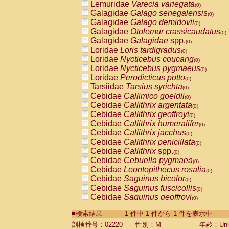
Lemuridae
Varecia variegata
(0)
Galagidae
Galago senegalensis
(0)
Galagidae
Galago demidovii
(0)
Galagidae
Otolemur crassicaudatus
(0)
Galagidae
Galagidae
spp.
(0)
Loridae
Loris tardigradus
(0)
Loridae
Nycticebus coucang
(0)
Loridae
Nycticebus pygmaeus
(0)
Loridae
Perodicticus potto
(0)
Tarsiidae
Tarsius syrichta
(0)
Cebidae
Callimico goeldii
(0)
Cebidae
Callithrix argentata
(0)
Cebidae
Callithrix geoffroyi
(0)
Cebidae
Callithrix humeralifer
(0)
Cebidae
Callithrix jacchus
(0)
Cebidae
Callithrix penicillata
(0)
Cebidae
Callithrix
spp.
(0)
Cebidae
Cebuella pygmaea
(0)
Cebidae
Leontopithecus rosalia
(0)
Cebidae
Saguinus bicolor
(0)
Cebidae
Saguinus fuscicollis
(0)
Cebidae
Saguinus geoffroyi
(0)
Cebidae
Saguinus imperator
(0)
■検索結果-----------1 件中 1 件から 1 件を表示中
Cebidae
Saguinus labiatus
(0)
Cebidae
Saguinus leucopus
剖検番号：02220
性別：M
年齢：Unk
(0)