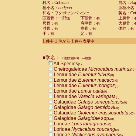
科名：Cebidae
Cebidae
Saguinus midas
属名：
Sa
(0)
種小名：
oedipus
亜種小名
Cebidae
Saguinus mystax
(0)
和名：ワタボウシパンシェ
英名：Cotto
Cebidae
Saguinus nigricollis
(0)
頭蓋骨：一部無
下顎骨：有
上腕骨：
Cebidae
Saguinus oedipus
(1)
尺骨：有
肩甲骨：有
大腿骨：
Cebidae
Saguinus weddelli
(0)
腓骨：有
寛骨：有
体幹：有
Cebidae
Saguinus
spp.
(0)
手：有
足：有
Cebidae
Aotus trivirgatus
(0)
Cebidae
Cebus albifrons
1 件中 1 件から 1 件を表示中
(0)
Cebidae
Cebus apella
(0)
Cebidae
Cebus capucinus
(0)
■学名：
Cebidae
Cebus nigrivittatus
※複数選択可・or検索
(0)
Cebidae
Cebus
spp.
All Species
(0)
(1)
Cebidae
Saimiri boliviensis
Cheirogaleidae
Microcebus murinus
(0)
(0)
Cebidae
Saimiri sciureus
Lemuridae
Eulemur fulvus
(0)
(0)
Atelidae
Alouatta caraya
Lemuridae
Eulemur macaco
(0)
(0)
Atelidae
Alouatta fusca
Lemuridae
Eulemur mongoz
(0)
(0)
Atelidae
Alouatta seniculus
Lemuridae
Lemur catta
(0)
(0)
Atelidae
Alouatta
spp.
Lemuridae
Varecia variegata
(0)
(0)
Atelidae
Ateles belzebuth
Galagidae
Galago senegalensis
(0)
(0)
Atelidae
Ateles geoffroyi
Galagidae
Galago demidovii
(0)
(0)
Atelidae
Ateles paniscus
Galagidae
Otolemur crassicaudatus
(0)
(0)
Atelidae
Ateles
spp.
Galagidae
Galagidae
spp.
(0)
(0)
Atelidae
Lagothrix lagothricha
Loridae
Loris tardigradus
(0)
(0)
Atelidae
Lagothrix lagothricha cana
Loridae
Nycticebus coucang
(0)
(0)
Pitheciidae
Cacajao calvus rubicundu
Loridae
Nycticebus pygmaeus
(0)