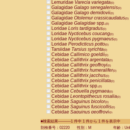
Lemuridae
Varecia variegata
(0)
Galagidae
Galago senegalensis
(0)
Galagidae
Galago demidovii
(0)
Galagidae
Otolemur crassicaudatus
(0)
Galagidae
Galagidae
spp.
(0)
Loridae
Loris tardigradus
(0)
Loridae
Nycticebus coucang
(0)
Loridae
Nycticebus pygmaeus
(0)
Loridae
Perodicticus potto
(0)
Tarsiidae
Tarsius syrichta
(0)
Cebidae
Callimico goeldii
(0)
Cebidae
Callithrix argentata
(0)
Cebidae
Callithrix geoffroyi
(0)
Cebidae
Callithrix humeralifer
(0)
Cebidae
Callithrix jacchus
(0)
Cebidae
Callithrix penicillata
(0)
Cebidae
Callithrix
spp.
(0)
Cebidae
Cebuella pygmaea
(0)
Cebidae
Leontopithecus rosalia
(0)
Cebidae
Saguinus bicolor
(0)
Cebidae
Saguinus fuscicollis
(0)
Cebidae
Saguinus geoffroyi
(0)
Cebidae
Saguinus imperator
(0)
■検索結果-----------1 件中 1 件から 1 件を表示中
Cebidae
Saguinus labiatus
(0)
Cebidae
Saguinus leucopus
剖検番号：02220
性別：M
年齢：Unk
(0)