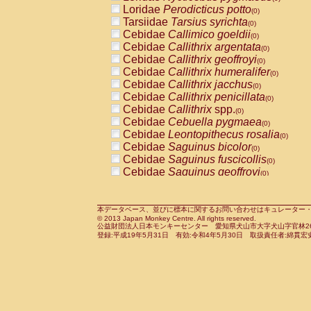
Pitheciidae
Callicebus cupreus
Loridae
Perodicticus potto
(0)
(0)
Pitheciidae
Callicebus donacophilus
Tarsiidae
Tarsius syrichta
(0
(0)
Pitheciidae
Callicebus moloch
Cebidae
Callimico goeldii
(0)
(0)
Pitheciidae
Callicebus torquatus
Cebidae
Callithrix argentata
(0)
(0)
Pitheciidae
Callicebus
spp.
Cebidae
Callithrix geoffroyi
(0)
(0)
Pitheciidae
Chiropotes satanas
Cebidae
Callithrix humeralifer
(0)
(0)
Pitheciidae
Pithecia monachus
Cebidae
Callithrix jacchus
(0)
(0)
Pitheciidae
Pithecia pithecia
Cebidae
Callithrix penicillata
(0)
(0)
Cercopithecidae
Cercocebus agilis
Cebidae
Callithrix
spp.
(0)
(0)
Cercopithecidae
Cercocebus galeritus
Cebidae
Cebuella pygmaea
(0)
Cercopithecidae
Cercocebus torquatu
Cebidae
Leontopithecus rosalia
(0)
Cercopithecidae
Cercocebus torquatus
Cebidae
Saguinus bicolor
(0)
Cercopithecidae
Cercocebus torquatu
Cebidae
Saguinus fuscicollis
(0)
Cercopithecidae
Cercocebus
hybrid
Cebidae
Saguinus geoffroyi
(0)
(0)
Cercopithecidae
Cercocebus
spp.
Cebidae
Saguinus imperator
(0)
(0)
Cercopithecidae
Lophocebus albigen
Cebidae
Saguinus labiatus
(0)
Cercopithecidae
Papio anubis
Cebidae
Saguinus leucopus
本データベース、並びに標本に関するお問い合わせはキュレーター・新宅勇太までお願い
(0)
(0)
© 2013 Japan Monkey Centre. All rights reserved.
Cercopithecidae
Papio cynocephalus
Cebidae
Saguinus midas
(
(0)
公益財団法人日本モンキーセンター 愛知県犬山市大字犬山字官林26番
Cercopithecidae
Papio hamadryas
Cebidae
Saguinus mystax
(0)
登録:平成19年5月31日 有効:令和4年5月30日 取扱責任者:綿貫宏
(0)
Cercopithecidae
Papio papio
Cebidae
Saguinus nigricollis
(0)
(0)
Cercopithecidae
Papio
spp.
Cebidae
Saguinus oedipus
(0)
(1)
Cercopithecidae
Mandrillus leucopha
Cebidae
Saguinus weddelli
(0)
Cercopithecidae
Mandrillus sphinx
Cebidae
Saguinus
spp.
(0)
(0)
Cercopithecidae
Theropithecus gelad
Cebidae
Aotus trivirgatus
(0)
Cercopithecidae
Macaca arctoides
Cebidae
Cebus albifrons
(0)
(0)