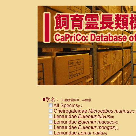
■学名：
※複数選択可・or検索
All Species
(1)
Cheirogaleidae
Microcebus murinus
(0)
Lemuridae
Eulemur fulvus
(0)
Lemuridae
Eulemur macaco
(0)
Lemuridae
Eulemur mongoz
(0)
Lemuridae
Lemur catta
(0)