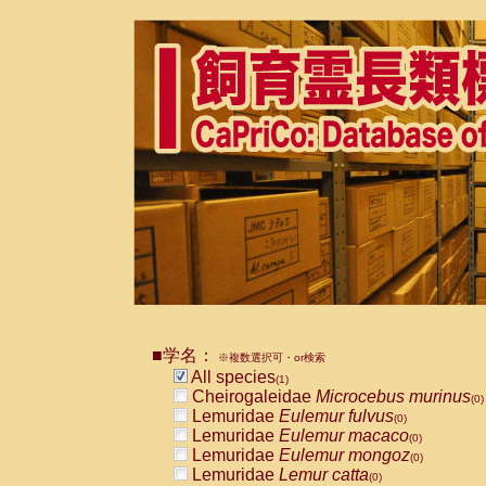
■学名：
※複数選択可・or検索
All species
(1)
Cheirogaleidae
Microcebus murinus
(0)
Lemuridae
Eulemur fulvus
(0)
Lemuridae
Eulemur macaco
(0)
Lemuridae
Eulemur mongoz
(0)
Lemuridae
Lemur catta
(0)