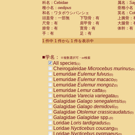
科名：Cebidae
Cebidae
Saguinus midas
属名：
Sa
(0)
種小名：
oedipus
亜種小名
Cebidae
Saguinus mystax
(0)
和名：ワタボウシパンシェ
英名：Cotto
Cebidae
Saguinus nigricollis
(0)
頭蓋骨：一部無
下顎骨：有
上腕骨：
Cebidae
Saguinus oedipus
(1)
尺骨：有
肩甲骨：有
大腿骨：
Cebidae
Saguinus weddelli
(0)
腓骨：有
寛骨：有
体幹：有
Cebidae
Saguinus
spp.
(0)
手：有
足：有
Cebidae
Aotus trivirgatus
(0)
Cebidae
Cebus albifrons
1 件中 1 件から 1 件を表示中
(0)
Cebidae
Cebus apella
(0)
Cebidae
Cebus capucinus
(0)
■学名：
Cebidae
Cebus nigrivittatus
※複数選択可・or検索
(0)
Cebidae
Cebus
spp.
All species
(0)
(1)
Cebidae
Saimiri boliviensis
Cheirogaleidae
Microcebus murinus
(0)
(0)
Cebidae
Saimiri sciureus
Lemuridae
Eulemur fulvus
(0)
(0)
Atelidae
Alouatta caraya
Lemuridae
Eulemur macaco
(0)
(0)
Atelidae
Alouatta fusca
Lemuridae
Eulemur mongoz
(0)
(0)
Atelidae
Alouatta seniculus
Lemuridae
Lemur catta
(0)
(0)
Atelidae
Alouatta
spp.
Lemuridae
Varecia variegata
(0)
(0)
Atelidae
Ateles belzebuth
Galagidae
Galago senegalensis
(0)
(0)
Atelidae
Ateles geoffroyi
Galagidae
Galago demidovii
(0)
(0)
Atelidae
Ateles paniscus
Galagidae
Otolemur crassicaudatus
(0)
(0)
Atelidae
Ateles
spp.
Galagidae
Galagidae
spp.
(0)
(0)
Atelidae
Lagothrix lagothricha
Loridae
Loris tardigradus
(0)
(0)
Atelidae
Lagothrix lagothricha cana
Loridae
Nycticebus coucang
(0)
(0)
Pitheciidae
Cacajao calvus rubicundu
Loridae
Nycticebus pygmaeus
(0)