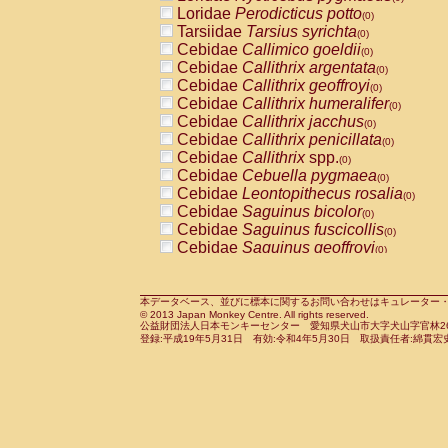
Pitheciidae
Callicebus cupreus
Loridae
Perodicticus potto
(0)
(0)
Pitheciidae
Callicebus donacophilus
Tarsiidae
Tarsius syrichta
(0
(0)
Pitheciidae
Callicebus moloch
Cebidae
Callimico goeldii
(0)
(0)
Pitheciidae
Callicebus torquatus
Cebidae
Callithrix argentata
(0)
(0)
Pitheciidae
Callicebus
spp.
Cebidae
Callithrix geoffroyi
(0)
(0)
Pitheciidae
Chiropotes satanas
Cebidae
Callithrix humeralifer
(0)
(0)
Pitheciidae
Pithecia monachus
Cebidae
Callithrix jacchus
(0)
(0)
Pitheciidae
Pithecia pithecia
Cebidae
Callithrix penicillata
(0)
(0)
Cercopithecidae
Cercocebus agilis
Cebidae
Callithrix
spp.
(0)
(0)
Cercopithecidae
Cercocebus galeritus
Cebidae
Cebuella pygmaea
(0)
Cercopithecidae
Cercocebus torquatu
Cebidae
Leontopithecus rosalia
(0)
Cercopithecidae
Cercocebus torquatus
Cebidae
Saguinus bicolor
(0)
Cercopithecidae
Cercocebus torquatu
Cebidae
Saguinus fuscicollis
(0)
Cercopithecidae
Cercocebus
hybrid
Cebidae
Saguinus geoffroyi
(0)
(0)
Cercopithecidae
Cercocebus
spp.
Cebidae
Saguinus imperator
(0)
(0)
Cercopithecidae
Lophocebus albigen
Cebidae
Saguinus labiatus
(0)
Cercopithecidae
Papio anubis
Cebidae
Saguinus leucopus
本データベース、並びに標本に関するお問い合わせはキュレーター・新宅勇太までお願い
(0)
(0)
© 2013 Japan Monkey Centre. All rights reserved.
Cercopithecidae
Papio cynocephalus
Cebidae
Saguinus midas
(
(0)
公益財団法人日本モンキーセンター 愛知県犬山市大字犬山字官林26番
Cercopithecidae
Papio hamadryas
Cebidae
Saguinus mystax
(0)
登録:平成19年5月31日 有効:令和4年5月30日 取扱責任者:綿貫宏
(0)
Cercopithecidae
Papio papio
Cebidae
Saguinus nigricollis
(0)
(0)
Cercopithecidae
Papio
spp.
Cebidae
Saguinus oedipus
(0)
(1)
Cercopithecidae
Mandrillus leucopha
Cebidae
Saguinus weddelli
(0)
Cercopithecidae
Mandrillus sphinx
Cebidae
Saguinus
spp.
(0)
(0)
Cercopithecidae
Theropithecus gelad
Cebidae
Aotus trivirgatus
(0)
Cercopithecidae
Macaca arctoides
Cebidae
Cebus albifrons
(0)
(0)