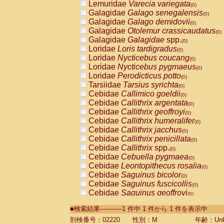
Lemuridae
Varecia variegata
(0)
Galagidae
Galago senegalensis
(0)
Galagidae
Galago demidovii
(0)
Galagidae
Otolemur crassicaudatus
(0)
Galagidae
Galagidae
spp.
(0)
Loridae
Loris tardigradus
(0)
Loridae
Nycticebus coucang
(0)
Loridae
Nycticebus pygmaeus
(0)
Loridae
Perodicticus potto
(0)
Tarsiidae
Tarsius syrichta
(0)
Cebidae
Callimico goeldii
(0)
Cebidae
Callithrix argentata
(0)
Cebidae
Callithrix geoffroyi
(0)
Cebidae
Callithrix humeralifer
(0)
Cebidae
Callithrix jacchus
(0)
Cebidae
Callithrix penicillata
(0)
Cebidae
Callithrix
spp.
(0)
Cebidae
Cebuella pygmaea
(0)
Cebidae
Leontopithecus rosalia
(0)
Cebidae
Saguinus bicolor
(0)
Cebidae
Saguinus fuscicollis
(0)
Cebidae
Saguinus geoffroyi
(0)
Cebidae
Saguinus imperator
(0)
■検索結果-----------1 件中 1 件から 1 件を表示中
Cebidae
Saguinus labiatus
(0)
Cebidae
Saguinus leucopus
剖検番号：02220
性別：M
年齢：Unk
(0)