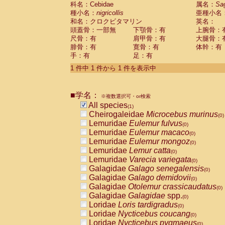
科名：Cebidae
Cebidae
Saguinus midas
属名：
Sa
(0)
種小名：
nigricollis
亜種小名
Cebidae
Saguinus mystax
(0)
和名：クロクビタマリン
英名：
Cebidae
Saguinus nigricollis
(1)
頭蓋骨：一部無
下顎骨：有
上腕骨：
Cebidae
Saguinus oedipus
(0)
尺骨：有
肩甲骨：有
大腿骨：
Cebidae
Saguinus weddelli
(0)
腓骨：有
寛骨：有
体幹：有
Cebidae
Saguinus
spp.
(0)
手：有
足：有
Cebidae
Aotus trivirgatus
(0)
Cebidae
Cebus albifrons
1 件中 1 件から 1 件を表示中
(0)
Cebidae
Cebus apella
(0)
Cebidae
Cebus capucinus
(0)
■学名：
Cebidae
Cebus nigrivittatus
※複数選択可・or検索
(0)
Cebidae
Cebus
spp.
All species
(0)
(1)
Cebidae
Saimiri boliviensis
Cheirogaleidae
Microcebus murinus
(0)
(0)
Cebidae
Saimiri sciureus
Lemuridae
Eulemur fulvus
(0)
(0)
Atelidae
Alouatta caraya
Lemuridae
Eulemur macaco
(0)
(0)
Atelidae
Alouatta fusca
Lemuridae
Eulemur mongoz
(0)
(0)
Atelidae
Alouatta seniculus
Lemuridae
Lemur catta
(0)
(0)
Atelidae
Alouatta
spp.
Lemuridae
Varecia variegata
(0)
(0)
Atelidae
Ateles belzebuth
Galagidae
Galago senegalensis
(0)
(0)
Atelidae
Ateles geoffroyi
Galagidae
Galago demidovii
(0)
(0)
Atelidae
Ateles paniscus
Galagidae
Otolemur crassicaudatus
(0)
(0)
Atelidae
Ateles
spp.
Galagidae
Galagidae
spp.
(0)
(0)
Atelidae
Lagothrix lagothricha
Loridae
Loris tardigradus
(0)
(0)
Atelidae
Lagothrix lagothricha cana
Loridae
Nycticebus coucang
(0)
(0)
Pitheciidae
Cacajao calvus rubicundu
Loridae
Nycticebus pygmaeus
(0)