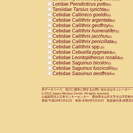
Pitheciidae
Callicebus cupreus
Loridae
Perodicticus potto
(0)
(0)
Pitheciidae
Callicebus donacophilus
Tarsiidae
Tarsius syrichta
(0
(0)
Pitheciidae
Callicebus moloch
Cebidae
Callimico goeldii
(0)
(0)
Pitheciidae
Callicebus torquatus
Cebidae
Callithrix argentata
(0)
(0)
Pitheciidae
Callicebus
spp.
Cebidae
Callithrix geoffroyi
(0)
(0)
Pitheciidae
Chiropotes satanas
Cebidae
Callithrix humeralifer
(0)
(0)
Pitheciidae
Pithecia monachus
Cebidae
Callithrix jacchus
(0)
(0)
Pitheciidae
Pithecia pithecia
Cebidae
Callithrix penicillata
(0)
(0)
Cercopithecidae
Cercocebus agilis
Cebidae
Callithrix
spp.
(0)
(0)
Cercopithecidae
Cercocebus galeritus
Cebidae
Cebuella pygmaea
(0)
Cercopithecidae
Cercocebus torquatu
Cebidae
Leontopithecus rosalia
(0)
Cercopithecidae
Cercocebus torquatus
Cebidae
Saguinus bicolor
(0)
Cercopithecidae
Cercocebus torquatu
Cebidae
Saguinus fuscicollis
(0)
Cercopithecidae
Cercocebus
hybrid
Cebidae
Saguinus geoffroyi
(0)
(0)
Cercopithecidae
Cercocebus
spp.
Cebidae
Saguinus imperator
(0)
(0)
Cercopithecidae
Lophocebus albigen
Cebidae
Saguinus labiatus
(0)
Cercopithecidae
Papio anubis
Cebidae
Saguinus leucopus
本データベース、並びに標本に関するお問い合わせはキュレーター・新宅勇太までお願い
(0)
(0)
© 2013 Japan Monkey Centre. All rights reserved.
Cercopithecidae
Papio cynocephalus
Cebidae
Saguinus midas
(
(0)
公益財団法人日本モンキーセンター 愛知県犬山市大字犬山字官林26番
Cercopithecidae
Papio hamadryas
Cebidae
Saguinus mystax
(0)
登録:平成19年5月31日 有効:令和4年5月30日 取扱責任者:綿貫宏
(0)
Cercopithecidae
Papio papio
Cebidae
Saguinus nigricollis
(0)
(1)
Cercopithecidae
Papio
spp.
Cebidae
Saguinus oedipus
(0)
(0)
Cercopithecidae
Mandrillus leucopha
Cebidae
Saguinus weddelli
(0)
Cercopithecidae
Mandrillus sphinx
Cebidae
Saguinus
spp.
(0)
(0)
Cercopithecidae
Theropithecus gelad
Cebidae
Aotus trivirgatus
(0)
Cercopithecidae
Macaca arctoides
Cebidae
Cebus albifrons
(0)
(0)