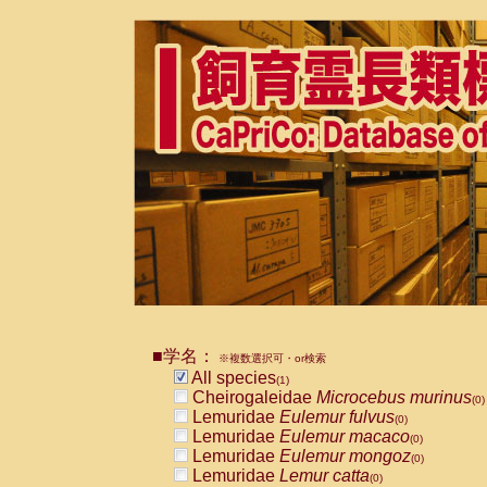
■学名：
※複数選択可・or検索
All species
(1)
Cheirogaleidae
Microcebus murinus
(0)
Lemuridae
Eulemur fulvus
(0)
Lemuridae
Eulemur macaco
(0)
Lemuridae
Eulemur mongoz
(0)
Lemuridae
Lemur catta
(0)