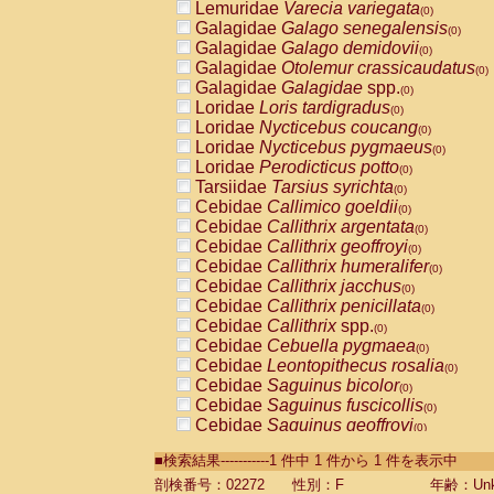
Lemuridae
Varecia variegata
(0)
Galagidae
Galago senegalensis
(0)
Galagidae
Galago demidovii
(0)
Galagidae
Otolemur crassicaudatus
(0)
Galagidae
Galagidae
spp.
(0)
Loridae
Loris tardigradus
(0)
Loridae
Nycticebus coucang
(0)
Loridae
Nycticebus pygmaeus
(0)
Loridae
Perodicticus potto
(0)
Tarsiidae
Tarsius syrichta
(0)
Cebidae
Callimico goeldii
(0)
Cebidae
Callithrix argentata
(0)
Cebidae
Callithrix geoffroyi
(0)
Cebidae
Callithrix humeralifer
(0)
Cebidae
Callithrix jacchus
(0)
Cebidae
Callithrix penicillata
(0)
Cebidae
Callithrix
spp.
(0)
Cebidae
Cebuella pygmaea
(0)
Cebidae
Leontopithecus rosalia
(0)
Cebidae
Saguinus bicolor
(0)
Cebidae
Saguinus fuscicollis
(0)
Cebidae
Saguinus geoffroyi
(0)
Cebidae
Saguinus imperator
(0)
■検索結果-----------1 件中 1 件から 1 件を表示中
Cebidae
Saguinus labiatus
(0)
Cebidae
Saguinus leucopus
剖検番号：02272
性別：F
年齢：Unk
(0)