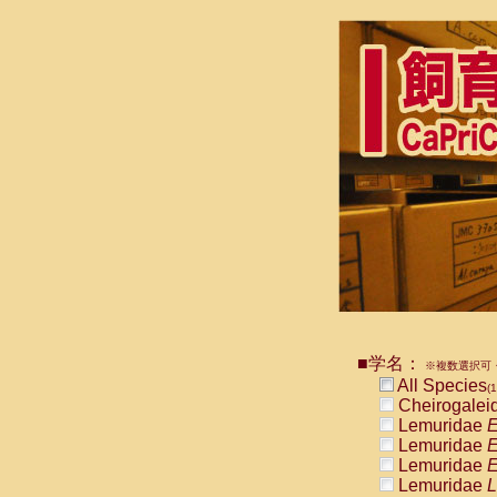
■学名：
※複数選択可・
All Species
(1
Cheirogalei
Lemuridae
E
Lemuridae
E
Lemuridae
E
Lemuridae
L