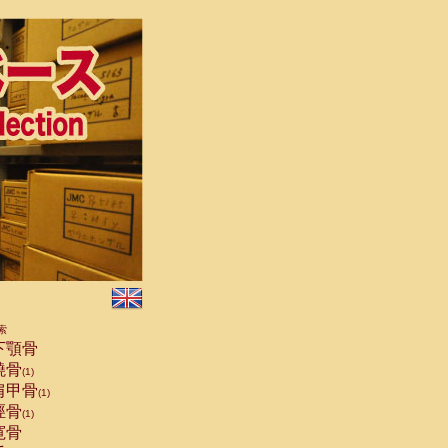
索
下顎骨
橈骨
(1)
肩甲骨
(1)
脛骨
(1)
寛骨