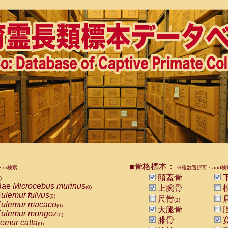
■骨格標本：
or検索
※複数選択可・and検
頭蓋骨
)
dae
Microcebus murinus
上腕骨
(0)
ulemur fulvus
(0)
尺骨
(1)
ulemur macaco
(0)
大腿骨
ulemur mongoz
(0)
腓骨
emur catta
(0)