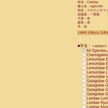
科名：Cebidae
Cebidae
Sa
種小名：
nigricollis
Cebidae
Sa
和名：クロクビタマ
Cebidae
Sag
頭蓋骨：一部無
Cebidae
Sa
尺骨：有
Cebidae
Sag
腓骨：有
Cebidae
Sa
手：有
Cebidae
Aot
Cebidae
Ceb
1 件中 1 件から 1 
Cebidae
Ceb
Cebidae
Ce
■学名：
Cebidae
Ceb
※複数選択可・
Cebidae
Ce
All Species
(1
Cebidae
Sai
Cheirogalei
Cebidae
Sai
Lemuridae
E
Atelidae
Alo
Lemuridae
E
Atelidae
Alo
Lemuridae
E
Atelidae
Alo
Lemuridae
L
Atelidae
Alo
Lemuridae
V
Atelidae
Ate
Galagidae
G
Atelidae
Ate
Galagidae
G
Atelidae
Ate
Galagidae
O
Atelidae
Ate
Galagidae
G
Atelidae
Lag
Loridae
Lori
Atelidae
Lag
Loridae
Nyc
Pitheciidae
Loridae
Nyc