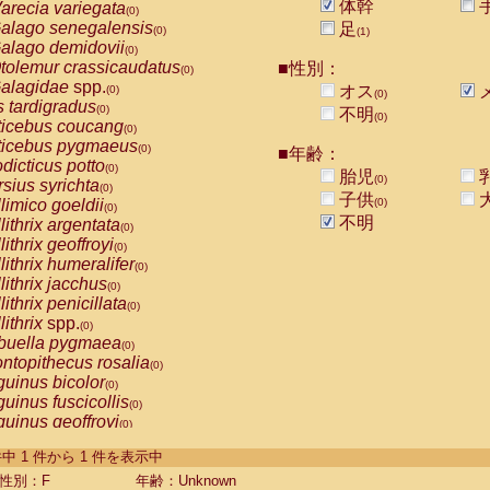
体幹
arecia variegata
(0)
alago senegalensis
足
(0)
(1)
alago demidovii
(0)
tolemur crassicaudatus
■性別：
(0)
alagidae
spp.
オス
(0)
(0)
s tardigradus
(0)
不明
(0)
ticebus coucang
(0)
ticebus pygmaeus
(0)
■年齢：
dicticus potto
(0)
胎児
(0)
rsius syrichta
(0)
子供
limico goeldii
(0)
(0)
不明
lithrix argentata
(0)
lithrix geoffroyi
(0)
lithrix humeralifer
(0)
lithrix jacchus
(0)
lithrix penicillata
(0)
lithrix
spp.
(0)
buella pygmaea
(0)
ntopithecus rosalia
(0)
uinus bicolor
(0)
uinus fuscicollis
(0)
uinus geoffroyi
(0)
uinus imperator
(0)
-1 件中 1 件から 1 件を表示中
uinus labiatus
(0)
guinus leucopus
性別：F
年齢：Unknown
(0)