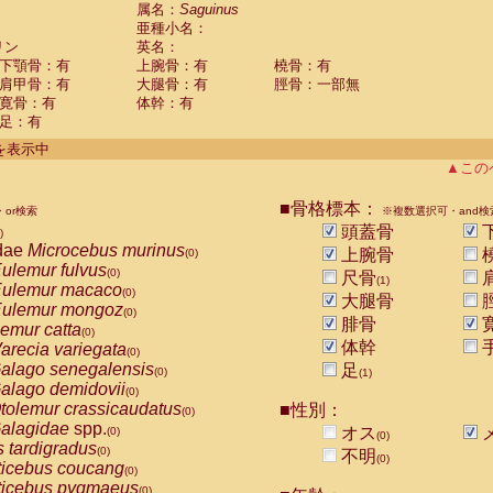
guinus midas
属名：
Saguinus
(0)
亜種小名：
guinus mystax
(0)
リン
英名：
uinus nigricollis
(1)
下顎骨：有
上腕骨：有
橈骨：有
guinus oedipus
(0)
肩甲骨：有
大腿骨：有
脛骨：一部無
uinus weddelli
(0)
寛骨：有
体幹：有
guinus
spp.
(0)
足：有
us trivirgatus
(0)
us albifrons
件を表示中
(0)
us apella
▲この
(0)
bus capucinus
(0)
us nigrivittatus
■骨格標本：
or検索
(0)
※複数選択可・and検
bus
spp.
頭蓋骨
(0)
)
miri boliviensis
dae
Microcebus murinus
(0)
上腕骨
(0)
miri sciureus
ulemur fulvus
(0)
(0)
尺骨
(1)
uatta caraya
ulemur macaco
(0)
(0)
大腿骨
uatta fusca
ulemur mongoz
(0)
(0)
腓骨
uatta seniculus
emur catta
(0)
(0)
uatta
spp.
体幹
arecia variegata
(0)
(0)
les belzebuth
alago senegalensis
足
(0)
(0)
(1)
les geoffroyi
alago demidovii
(0)
(0)
les paniscus
tolemur crassicaudatus
■性別：
(0)
(0)
les
spp.
alagidae
spp.
(0)
オス
(0)
(0)
othrix lagothricha
s tardigradus
(0)
(0)
不明
(0)
othrix lagothricha cana
ticebus coucang
(0)
(0)
Cacajao calvus rubicundus
ticebus pygmaeus
(0)
(0)