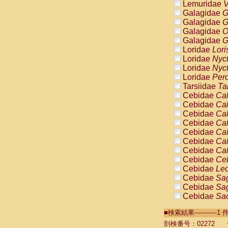
Lemuridae
V
Galagidae
G
Galagidae
G
Galagidae
O
Galagidae
G
Loridae
Lori
Loridae
Nyc
Loridae
Nyc
Loridae
Pero
Tarsiidae
Ta
Cebidae
Cal
Cebidae
Cal
Cebidae
Cal
Cebidae
Cal
Cebidae
Cal
Cebidae
Cal
Cebidae
Cal
Cebidae
Ce
Cebidae
Leo
Cebidae
Sag
Cebidae
Sag
Cebidae
Sag
Cebidae
Sag
■検索結果----------
Cebidae
Sag
Cebidae
Sa
剖検番号：02272