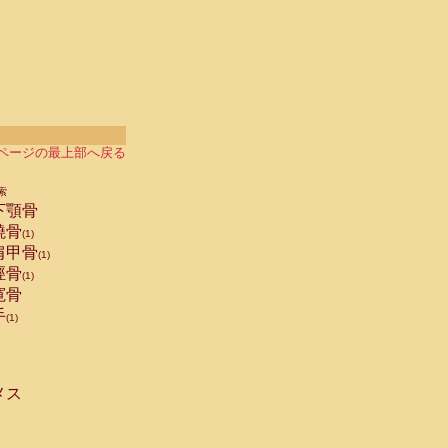
ページの最上部へ戻る
索
下顎骨
橈骨
(1)
肩甲骨
(1)
脛骨
(1)
寛骨
手
(1)
メス