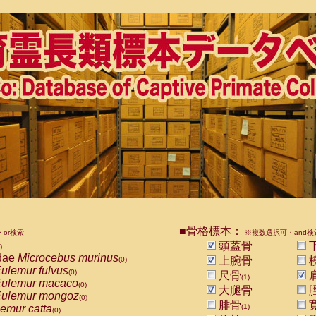
■骨格標本：
or検索
※複数選択可・and検
頭蓋骨
)
dae
Microcebus murinus
上腕骨
(0)
ulemur fulvus
(0)
尺骨
(1)
ulemur macaco
(0)
大腿骨
ulemur mongoz
(0)
腓骨
emur catta
(1)
(0)