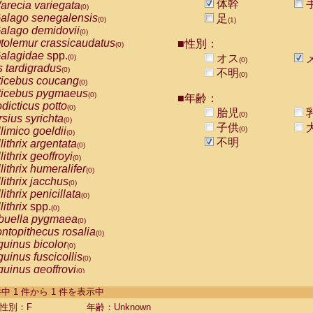
体幹
arecia variegata
(0)
alago senegalensis
足
(0)
(1)
alago demidovii
(0)
tolemur crassicaudatus
■性別：
(0)
alagidae
spp.
オス
(0)
(0)
s tardigradus
(0)
不明
(0)
ticebus coucang
(0)
ticebus pygmaeus
(0)
■年齢：
dicticus potto
(0)
胎児
(0)
rsius syrichta
(0)
子供
limico goeldii
(0)
(0)
不明
lithrix argentata
(0)
lithrix geoffroyi
(0)
lithrix humeralifer
(0)
lithrix jacchus
(0)
lithrix penicillata
(0)
lithrix
spp.
(0)
buella pygmaea
(0)
ntopithecus rosalia
(0)
uinus bicolor
(0)
uinus fuscicollis
(0)
uinus geoffroyi
(0)
uinus imperator
(0)
-1 件中 1 件から 1 件を表示中
uinus labiatus
(0)
guinus leucopus
性別：F
年齢：Unknown
(0)