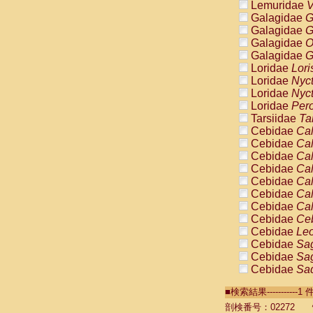
Lemuridae
V
Galagidae
G
Galagidae
G
Galagidae
O
Galagidae
G
Loridae
Lori
Loridae
Nyc
Loridae
Nyc
Loridae
Pero
Tarsiidae
Ta
Cebidae
Cal
Cebidae
Cal
Cebidae
Cal
Cebidae
Cal
Cebidae
Cal
Cebidae
Cal
Cebidae
Cal
Cebidae
Ce
Cebidae
Leo
Cebidae
Sag
Cebidae
Sag
Cebidae
Sag
Cebidae
Sag
■検索結果----------
Cebidae
Sag
Cebidae
Sa
剖検番号：02272