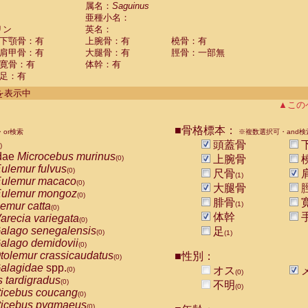
guinus midas
属名：
Saguinus
(0)
亜種小名：
guinus mystax
(0)
リン
英名：
uinus nigricollis
(1)
下顎骨：有
上腕骨：有
橈骨：有
guinus oedipus
(0)
肩甲骨：有
大腿骨：有
脛骨：一部無
uinus weddelli
(0)
寛骨：有
体幹：有
guinus
spp.
(0)
足：有
us trivirgatus
(0)
us albifrons
件を表示中
(0)
us apella
▲この
(0)
bus capucinus
(0)
us nigrivittatus
■骨格標本：
or検索
(0)
※複数選択可・and検
bus
spp.
頭蓋骨
(0)
)
miri boliviensis
dae
Microcebus murinus
(0)
上腕骨
(0)
miri sciureus
ulemur fulvus
(0)
(0)
尺骨
(1)
uatta caraya
ulemur macaco
(0)
(0)
大腿骨
uatta fusca
ulemur mongoz
(0)
(0)
腓骨
uatta seniculus
emur catta
(1)
(0)
(0)
uatta
spp.
体幹
arecia variegata
(0)
(0)
les belzebuth
alago senegalensis
足
(0)
(0)
(1)
les geoffroyi
alago demidovii
(0)
(0)
les paniscus
tolemur crassicaudatus
■性別：
(0)
(0)
les
spp.
alagidae
spp.
(0)
オス
(0)
(0)
othrix lagothricha
s tardigradus
(0)
(0)
不明
(0)
othrix lagothricha cana
ticebus coucang
(0)
(0)
Cacajao calvus rubicundus
ticebus pygmaeus
(0)
(0)