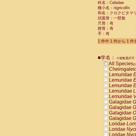
科名：Cebidae
Cebidae
Sa
種小名：
nigricollis
Cebidae
Sa
和名：クロクビタマ
Cebidae
Sag
頭蓋骨：一部無
Cebidae
Sa
尺骨：有
Cebidae
Sag
腓骨：有
Cebidae
Sa
手：有
Cebidae
Aot
Cebidae
Ceb
1 件中 1 件から 1 
Cebidae
Ceb
Cebidae
Ce
■学名：
Cebidae
Ceb
※複数選択可・
Cebidae
Ce
All Species
(1
Cebidae
Sai
Cheirogalei
Cebidae
Sai
Lemuridae
E
Atelidae
Alo
Lemuridae
E
Atelidae
Alo
Lemuridae
E
Atelidae
Alo
Lemuridae
L
Atelidae
Alo
Lemuridae
V
Atelidae
Ate
Galagidae
G
Atelidae
Ate
Galagidae
G
Atelidae
Ate
Galagidae
O
Atelidae
Ate
Galagidae
G
Atelidae
Lag
Loridae
Lori
Atelidae
Lag
Loridae
Nyc
Pitheciidae
Loridae
Nyc