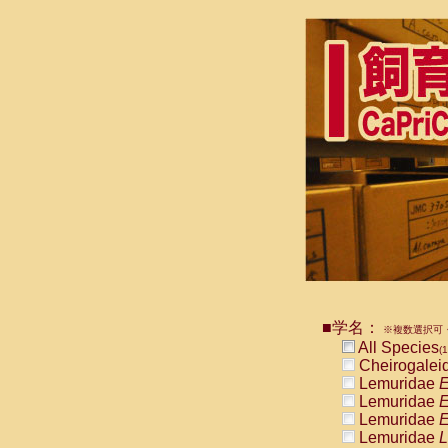
■学名：
※複数選択可・
All Species
(1
Cheirogalei
Lemuridae
E
Lemuridae
E
Lemuridae
E
Lemuridae
L