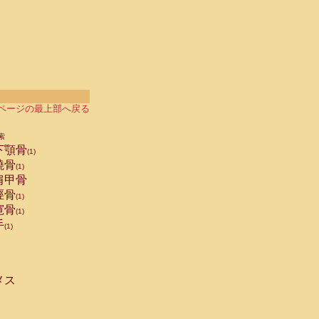
ページの最上部へ戻る
索
下顎骨
(1)
橈骨
(1)
肩甲骨
脛骨
(1)
寛骨
(1)
手
(1)
メス