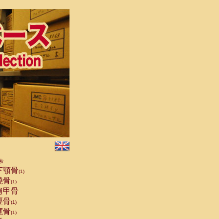
索
下顎骨
(1)
橈骨
(1)
肩甲骨
脛骨
(1)
寛骨
(1)