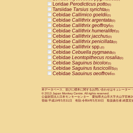
Pitheciidae
Callicebus cupreus
Loridae
Perodicticus potto
(0)
(0)
Pitheciidae
Callicebus donacophilus
Tarsiidae
Tarsius syrichta
(0
(0)
Pitheciidae
Callicebus moloch
Cebidae
Callimico goeldii
(0)
(0)
Pitheciidae
Callicebus torquatus
Cebidae
Callithrix argentata
(0)
(0)
Pitheciidae
Callicebus
spp.
Cebidae
Callithrix geoffroyi
(0)
(0)
Pitheciidae
Chiropotes satanas
Cebidae
Callithrix humeralifer
(0)
(0)
Pitheciidae
Pithecia monachus
Cebidae
Callithrix jacchus
(0)
(0)
Pitheciidae
Pithecia pithecia
Cebidae
Callithrix penicillata
(0)
(0)
Cercopithecidae
Cercocebus agilis
Cebidae
Callithrix
spp.
(0)
(0)
Cercopithecidae
Cercocebus galeritus
Cebidae
Cebuella pygmaea
(0)
Cercopithecidae
Cercocebus torquatu
Cebidae
Leontopithecus rosalia
(0)
Cercopithecidae
Cercocebus torquatus
Cebidae
Saguinus bicolor
(0)
Cercopithecidae
Cercocebus torquatu
Cebidae
Saguinus fuscicollis
(0)
Cercopithecidae
Cercocebus
hybrid
Cebidae
Saguinus geoffroyi
(0)
(0)
Cercopithecidae
Cercocebus
spp.
Cebidae
Saguinus imperator
(0)
(0)
Cercopithecidae
Lophocebus albigen
Cebidae
Saguinus labiatus
(0)
Cercopithecidae
Papio anubis
Cebidae
Saguinus leucopus
本データベース、並びに標本に関するお問い合わせはキュレーター・新宅勇太までお願い
(0)
(0)
© 2013 Japan Monkey Centre. All rights reserved.
Cercopithecidae
Papio cynocephalus
Cebidae
Saguinus midas
(
(0)
公益財団法人日本モンキーセンター 愛知県犬山市大字犬山字官林26番
Cercopithecidae
Papio hamadryas
Cebidae
Saguinus mystax
(0)
登録:平成19年5月31日 有効:令和4年5月30日 取扱責任者:綿貫宏
(0)
Cercopithecidae
Papio papio
Cebidae
Saguinus nigricollis
(0)
(0)
Cercopithecidae
Papio
spp.
Cebidae
Saguinus oedipus
(0)
(1)
Cercopithecidae
Mandrillus leucopha
Cebidae
Saguinus weddelli
(0)
Cercopithecidae
Mandrillus sphinx
Cebidae
Saguinus
spp.
(0)
(0)
Cercopithecidae
Theropithecus gelad
Cebidae
Aotus trivirgatus
(0)
Cercopithecidae
Macaca arctoides
Cebidae
Cebus albifrons
(0)
(0)