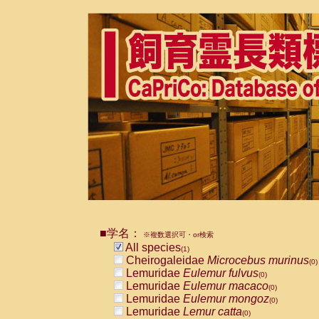
■学名：
※複数選択可・or検索
All species
(1)
Cheirogaleidae
Microcebus murinus
(0)
Lemuridae
Eulemur fulvus
(0)
Lemuridae
Eulemur macaco
(0)
Lemuridae
Eulemur mongoz
(0)
Lemuridae
Lemur catta
(0)