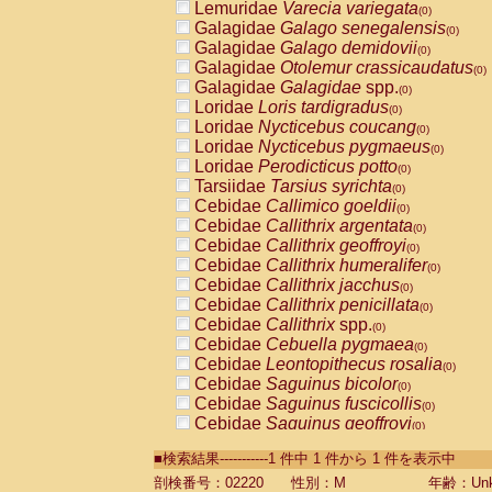
Lemuridae
Varecia variegata
(0)
Galagidae
Galago senegalensis
(0)
Galagidae
Galago demidovii
(0)
Galagidae
Otolemur crassicaudatus
(0)
Galagidae
Galagidae
spp.
(0)
Loridae
Loris tardigradus
(0)
Loridae
Nycticebus coucang
(0)
Loridae
Nycticebus pygmaeus
(0)
Loridae
Perodicticus potto
(0)
Tarsiidae
Tarsius syrichta
(0)
Cebidae
Callimico goeldii
(0)
Cebidae
Callithrix argentata
(0)
Cebidae
Callithrix geoffroyi
(0)
Cebidae
Callithrix humeralifer
(0)
Cebidae
Callithrix jacchus
(0)
Cebidae
Callithrix penicillata
(0)
Cebidae
Callithrix
spp.
(0)
Cebidae
Cebuella pygmaea
(0)
Cebidae
Leontopithecus rosalia
(0)
Cebidae
Saguinus bicolor
(0)
Cebidae
Saguinus fuscicollis
(0)
Cebidae
Saguinus geoffroyi
(0)
Cebidae
Saguinus imperator
(0)
■検索結果-----------1 件中 1 件から 1 件を表示中
Cebidae
Saguinus labiatus
(0)
Cebidae
Saguinus leucopus
剖検番号：02220
性別：M
年齢：Unk
(0)