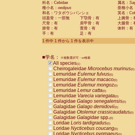
科名：Cebidae
Cebidae
Saguinus midas
属名：
Sa
(0)
種小名：
oedipus
亜種小名
Cebidae
Saguinus mystax
(0)
和名：ワタボウシパンシェ
英名：Cotto
Cebidae
Saguinus nigricollis
(0)
頭蓋骨：一部無
下顎骨：有
上腕骨：
Cebidae
Saguinus oedipus
(1)
尺骨：有
肩甲骨：有
大腿骨：
Cebidae
Saguinus weddelli
(0)
腓骨：有
寛骨：有
体幹：有
Cebidae
Saguinus
spp.
(0)
手：有
足：有
Cebidae
Aotus trivirgatus
(0)
Cebidae
Cebus albifrons
1 件中 1 件から 1 件を表示中
(0)
Cebidae
Cebus apella
(0)
Cebidae
Cebus capucinus
(0)
■学名：
Cebidae
Cebus nigrivittatus
※複数選択可・or検索
(0)
Cebidae
Cebus
spp.
All species
(0)
(1)
Cebidae
Saimiri boliviensis
Cheirogaleidae
Microcebus murinus
(0)
(0)
Cebidae
Saimiri sciureus
Lemuridae
Eulemur fulvus
(0)
(0)
Atelidae
Alouatta caraya
Lemuridae
Eulemur macaco
(0)
(0)
Atelidae
Alouatta fusca
Lemuridae
Eulemur mongoz
(0)
(0)
Atelidae
Alouatta seniculus
Lemuridae
Lemur catta
(0)
(0)
Atelidae
Alouatta
spp.
Lemuridae
Varecia variegata
(0)
(0)
Atelidae
Ateles belzebuth
Galagidae
Galago senegalensis
(0)
(0)
Atelidae
Ateles geoffroyi
Galagidae
Galago demidovii
(0)
(0)
Atelidae
Ateles paniscus
Galagidae
Otolemur crassicaudatus
(0)
(0)
Atelidae
Ateles
spp.
Galagidae
Galagidae
spp.
(0)
(0)
Atelidae
Lagothrix lagothricha
Loridae
Loris tardigradus
(0)
(0)
Atelidae
Lagothrix lagothricha cana
Loridae
Nycticebus coucang
(0)
(0)
Pitheciidae
Cacajao calvus rubicundu
Loridae
Nycticebus pygmaeus
(0)