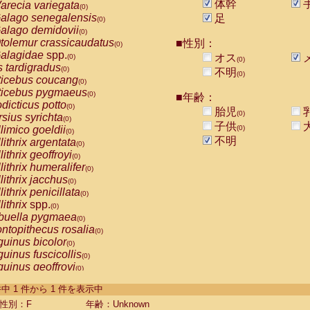
体幹
arecia variegata
(0)
alago senegalensis
足
(0)
alago demidovii
(0)
tolemur crassicaudatus
■性別：
(0)
alagidae
spp.
オス
(0)
(0)
s tardigradus
(0)
不明
(0)
ticebus coucang
(0)
ticebus pygmaeus
(0)
■年齢：
dicticus potto
(0)
胎児
(0)
rsius syrichta
(0)
子供
limico goeldii
(0)
(0)
不明
lithrix argentata
(0)
lithrix geoffroyi
(0)
lithrix humeralifer
(0)
lithrix jacchus
(0)
lithrix penicillata
(0)
lithrix
spp.
(0)
buella pygmaea
(0)
ntopithecus rosalia
(0)
uinus bicolor
(0)
uinus fuscicollis
(0)
uinus geoffroyi
(0)
uinus imperator
(0)
-1 件中 1 件から 1 件を表示中
uinus labiatus
(0)
guinus leucopus
性別：F
年齢：Unknown
(0)