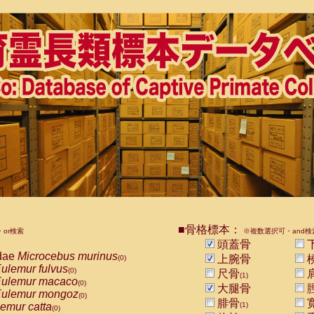
■骨格標本：
or検索
※複数選択可・and検
頭蓋骨
dae
Microcebus murinus
上腕骨
(0)
ulemur fulvus
(0)
尺骨
(1)
ulemur macaco
(0)
大腿骨
ulemur mongoz
(0)
腓骨
emur catta
(1)
(0)