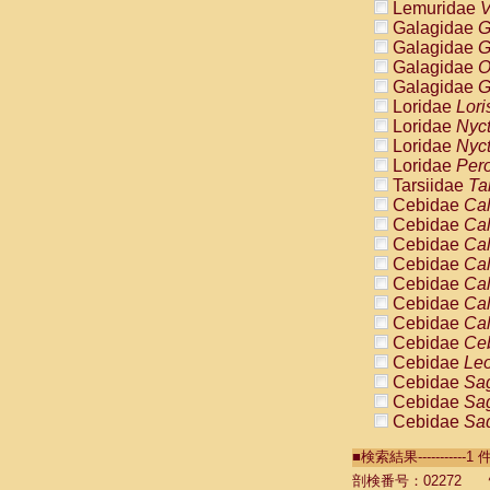
Lemuridae
V
Galagidae
G
Galagidae
G
Galagidae
O
Galagidae
G
Loridae
Lori
Loridae
Nyc
Loridae
Nyc
Loridae
Pero
Tarsiidae
Ta
Cebidae
Cal
Cebidae
Cal
Cebidae
Cal
Cebidae
Cal
Cebidae
Cal
Cebidae
Cal
Cebidae
Cal
Cebidae
Ce
Cebidae
Leo
Cebidae
Sag
Cebidae
Sag
Cebidae
Sag
Cebidae
Sag
■検索結果----------
Cebidae
Sag
Cebidae
Sa
剖検番号：02272