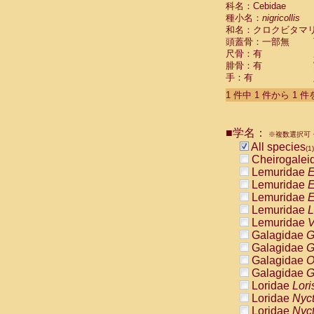
科名：Cebidae
Cebidae
Sa
種小名：
nigricollis
Cebidae
Sa
和名：クロクビタマ
Cebidae
Sag
頭蓋骨：一部無
Cebidae
Sa
尺骨：有
Cebidae
Sag
腓骨：有
Cebidae
Sa
手：有
Cebidae
Aot
Cebidae
Ceb
1 件中 1 件から 1 
Cebidae
Ceb
Cebidae
Ce
■学名：
Cebidae
Ceb
※複数選択可・
Cebidae
Ce
All species
(1)
Cebidae
Sai
Cheirogalei
Cebidae
Sai
Lemuridae
E
Atelidae
Alo
Lemuridae
E
Atelidae
Alo
Lemuridae
E
Atelidae
Alo
Lemuridae
L
Atelidae
Alo
Lemuridae
V
Atelidae
Ate
Galagidae
G
Atelidae
Ate
Galagidae
G
Atelidae
Ate
Galagidae
O
Atelidae
Ate
Galagidae
G
Atelidae
Lag
Loridae
Lori
Atelidae
Lag
Loridae
Nyc
Pitheciidae
Loridae
Nyc