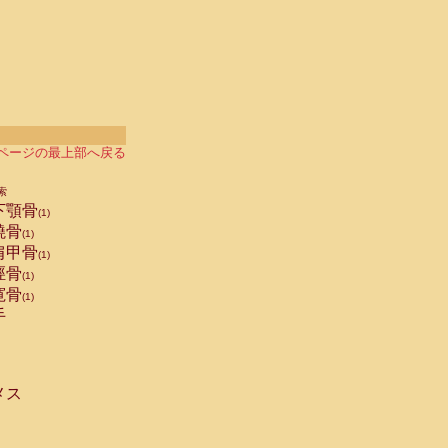
ページの最上部へ戻る
索
下顎骨
(1)
橈骨
(1)
肩甲骨
(1)
脛骨
(1)
寛骨
(1)
手
メス