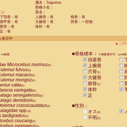
guinus midas
属名：
Saguinus
(0)
亜種小名：
guinus mystax
(0)
リン
英名：
uinus nigricollis
(1)
下顎骨：有
上腕骨：有
橈骨：有
guinus oedipus
(0)
肩甲骨：有
大腿骨：有
脛骨：一部無
uinus weddelli
(0)
寛骨：有
体幹：有
guinus
spp.
(0)
足：有
us trivirgatus
(0)
us albifrons
件を表示中
(0)
us apella
▲この
(0)
bus capucinus
(0)
us nigrivittatus
■骨格標本：
or検索
(0)
※複数選択可・and検
bus
spp.
頭蓋骨
(0)
miri boliviensis
dae
Microcebus murinus
(0)
上腕骨
(0)
miri sciureus
ulemur fulvus
(0)
(0)
尺骨
(1)
uatta caraya
ulemur macaco
(0)
(0)
大腿骨
uatta fusca
ulemur mongoz
(0)
(0)
腓骨
uatta seniculus
emur catta
(1)
(0)
(0)
uatta
spp.
体幹
arecia variegata
(0)
(0)
les belzebuth
alago senegalensis
足
(0)
(0)
les geoffroyi
alago demidovii
(0)
(0)
les paniscus
tolemur crassicaudatus
■性別：
(0)
(0)
les
spp.
alagidae
spp.
(0)
オス
(0)
(0)
othrix lagothricha
s tardigradus
(0)
(0)
不明
(0)
othrix lagothricha cana
ticebus coucang
(0)
(0)
Cacajao calvus rubicundus
ticebus pygmaeus
(0)
(0)