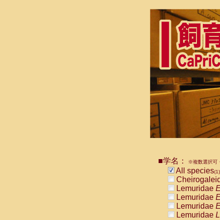
■学名：
※複数選択可・
All species
(1)
Cheirogalei
Lemuridae
E
Lemuridae
E
Lemuridae
E
Lemuridae
L