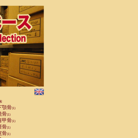
索
下顎骨
(1)
橈骨
(1)
肩甲骨
(1)
脛骨
(1)
寛骨
(1)