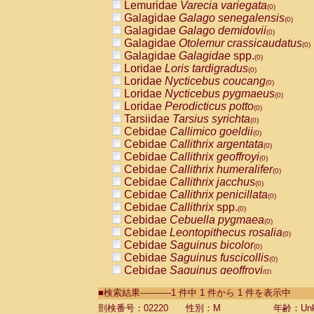
Lemuridae
Varecia variegata
(0)
Galagidae
Galago senegalensis
(0)
Galagidae
Galago demidovii
(0)
Galagidae
Otolemur crassicaudatus
(0)
Galagidae
Galagidae
spp.
(0)
Loridae
Loris tardigradus
(0)
Loridae
Nycticebus coucang
(0)
Loridae
Nycticebus pygmaeus
(0)
Loridae
Perodicticus potto
(0)
Tarsiidae
Tarsius syrichta
(0)
Cebidae
Callimico goeldii
(0)
Cebidae
Callithrix argentata
(0)
Cebidae
Callithrix geoffroyi
(0)
Cebidae
Callithrix humeralifer
(0)
Cebidae
Callithrix jacchus
(0)
Cebidae
Callithrix penicillata
(0)
Cebidae
Callithrix
spp.
(0)
Cebidae
Cebuella pygmaea
(0)
Cebidae
Leontopithecus rosalia
(0)
Cebidae
Saguinus bicolor
(0)
Cebidae
Saguinus fuscicollis
(0)
Cebidae
Saguinus geoffroyi
(0)
Cebidae
Saguinus imperator
(0)
■検索結果-----------1 件中 1 件から 1 件を表示中
Cebidae
Saguinus labiatus
(0)
Cebidae
Saguinus leucopus
剖検番号：02220
性別：M
年齢：Unk
(0)