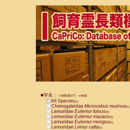
■学名：
※複数選択可・or検索
All Species
(2)
Cheirogaleidae
Microcebus murinus
(0)
Lemuridae
Eulemur fulvus
(0)
Lemuridae
Eulemur macaco
(0)
Lemuridae
Eulemur mongoz
(0)
Lemuridae
Lemur catta
(0)