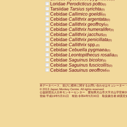
Pitheciidae
Callicebus cupreus
Loridae
Perodicticus potto
(0)
(0)
Pitheciidae
Callicebus donacophilus
Tarsiidae
Tarsius syrichta
(0
(0)
Pitheciidae
Callicebus moloch
Cebidae
Callimico goeldii
(0)
(0)
Pitheciidae
Callicebus torquatus
Cebidae
Callithrix argentata
(0)
(0)
Pitheciidae
Callicebus
spp.
Cebidae
Callithrix geoffroyi
(0)
(0)
Pitheciidae
Chiropotes satanas
Cebidae
Callithrix humeralifer
(0)
(0)
Pitheciidae
Pithecia monachus
Cebidae
Callithrix jacchus
(0)
(0)
Pitheciidae
Pithecia pithecia
Cebidae
Callithrix penicillata
(0)
(0)
Cercopithecidae
Cercocebus agilis
Cebidae
Callithrix
spp.
(0)
(0)
Cercopithecidae
Cercocebus galeritus
Cebidae
Cebuella pygmaea
(0)
Cercopithecidae
Cercocebus torquatu
Cebidae
Leontopithecus rosalia
(0)
Cercopithecidae
Cercocebus torquatus
Cebidae
Saguinus bicolor
(0)
Cercopithecidae
Cercocebus torquatu
Cebidae
Saguinus fuscicollis
(0)
Cercopithecidae
Cercocebus
hybrid
Cebidae
Saguinus geoffroyi
(0)
(0)
Cercopithecidae
Cercocebus
spp.
Cebidae
Saguinus imperator
(0)
(0)
Cercopithecidae
Lophocebus albigen
Cebidae
Saguinus labiatus
(0)
Cercopithecidae
Papio anubis
Cebidae
Saguinus leucopus
本データベース、並びに標本に関するお問い合わせはキュレーター・新宅勇太までお願い
(0)
(0)
© 2013 Japan Monkey Centre. All rights reserved.
Cercopithecidae
Papio cynocephalus
Cebidae
Saguinus midas
(
(0)
公益財団法人日本モンキーセンター 愛知県犬山市大字犬山字官林26番
Cercopithecidae
Papio hamadryas
Cebidae
Saguinus mystax
(0)
登録:平成19年5月31日 有効:令和4年5月30日 取扱責任者:綿貫宏
(0)
Cercopithecidae
Papio papio
Cebidae
Saguinus nigricollis
(0)
(1)
Cercopithecidae
Papio
spp.
Cebidae
Saguinus oedipus
(0)
(1)
Cercopithecidae
Mandrillus leucopha
Cebidae
Saguinus weddelli
(0)
Cercopithecidae
Mandrillus sphinx
Cebidae
Saguinus
spp.
(0)
(0)
Cercopithecidae
Theropithecus gelad
Cebidae
Aotus trivirgatus
(0)
Cercopithecidae
Macaca arctoides
Cebidae
Cebus albifrons
(0)
(0)