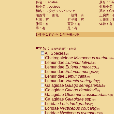
科名：Cebidae
Cebidae
Saguinus midas
属名：
Sa
(0)
種小名：
oedipus
亜種小名
Cebidae
Saguinus mystax
(0)
和名：ワタボウシパンシェ
英名：Cotto
Cebidae
Saguinus nigricollis
(1)
頭蓋骨：一部無
下顎骨：有
上腕骨：
Cebidae
Saguinus oedipus
(1)
尺骨：有
肩甲骨：有
大腿骨：
Cebidae
Saguinus weddelli
(0)
腓骨：有
寛骨：有
体幹：有
Cebidae
Saguinus
spp.
(0)
手：有
足：有
Cebidae
Aotus trivirgatus
(0)
Cebidae
Cebus albifrons
1 件中 1 件から 1 件を表示中
(0)
Cebidae
Cebus apella
(0)
Cebidae
Cebus capucinus
(0)
■学名：
Cebidae
Cebus nigrivittatus
※複数選択可・or検索
(0)
Cebidae
Cebus
spp.
All Species
(0)
(2)
Cebidae
Saimiri boliviensis
Cheirogaleidae
Microcebus murinus
(0)
(0)
Cebidae
Saimiri sciureus
Lemuridae
Eulemur fulvus
(0)
(0)
Atelidae
Alouatta caraya
Lemuridae
Eulemur macaco
(0)
(0)
Atelidae
Alouatta fusca
Lemuridae
Eulemur mongoz
(0)
(0)
Atelidae
Alouatta seniculus
Lemuridae
Lemur catta
(0)
(0)
Atelidae
Alouatta
spp.
Lemuridae
Varecia variegata
(0)
(0)
Atelidae
Ateles belzebuth
Galagidae
Galago senegalensis
(0)
(0)
Atelidae
Ateles geoffroyi
Galagidae
Galago demidovii
(0)
(0)
Atelidae
Ateles paniscus
Galagidae
Otolemur crassicaudatus
(0)
(0)
Atelidae
Ateles
spp.
Galagidae
Galagidae
spp.
(0)
(0)
Atelidae
Lagothrix lagothricha
Loridae
Loris tardigradus
(0)
(0)
Atelidae
Lagothrix lagothricha cana
Loridae
Nycticebus coucang
(0)
(0)
Pitheciidae
Cacajao calvus rubicundu
Loridae
Nycticebus pygmaeus
(0)