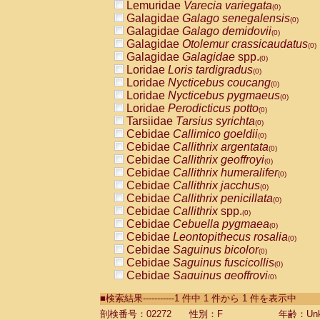
Lemuridae
Varecia variegata
(0)
Galagidae
Galago senegalensis
(0)
Galagidae
Galago demidovii
(0)
Galagidae
Otolemur crassicaudatus
(0)
Galagidae
Galagidae
spp.
(0)
Loridae
Loris tardigradus
(0)
Loridae
Nycticebus coucang
(0)
Loridae
Nycticebus pygmaeus
(0)
Loridae
Perodicticus potto
(0)
Tarsiidae
Tarsius syrichta
(0)
Cebidae
Callimico goeldii
(0)
Cebidae
Callithrix argentata
(0)
Cebidae
Callithrix geoffroyi
(0)
Cebidae
Callithrix humeralifer
(0)
Cebidae
Callithrix jacchus
(0)
Cebidae
Callithrix penicillata
(0)
Cebidae
Callithrix
spp.
(0)
Cebidae
Cebuella pygmaea
(0)
Cebidae
Leontopithecus rosalia
(0)
Cebidae
Saguinus bicolor
(0)
Cebidae
Saguinus fuscicollis
(0)
Cebidae
Saguinus geoffroyi
(0)
Cebidae
Saguinus imperator
(0)
■検索結果-----------1 件中 1 件から 1 件を表示中
Cebidae
Saguinus labiatus
(0)
Cebidae
Saguinus leucopus
剖検番号：02272
性別：F
年齢：Unk
(0)