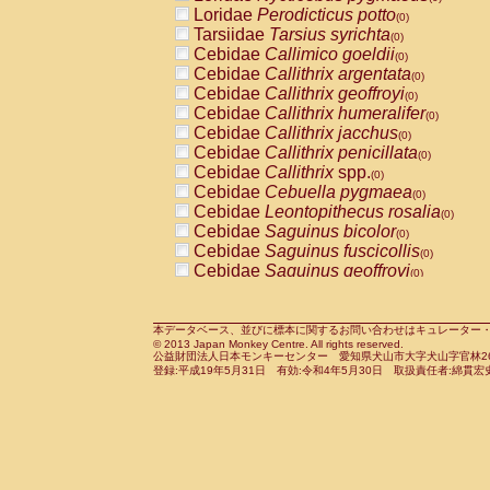
Pitheciidae
Callicebus cupreus
Loridae
Perodicticus potto
(0)
(0)
Pitheciidae
Callicebus donacophilus
Tarsiidae
Tarsius syrichta
(0
(0)
Pitheciidae
Callicebus moloch
Cebidae
Callimico goeldii
(0)
(0)
Pitheciidae
Callicebus torquatus
Cebidae
Callithrix argentata
(0)
(0)
Pitheciidae
Callicebus
spp.
Cebidae
Callithrix geoffroyi
(0)
(0)
Pitheciidae
Chiropotes satanas
Cebidae
Callithrix humeralifer
(0)
(0)
Pitheciidae
Pithecia monachus
Cebidae
Callithrix jacchus
(0)
(0)
Pitheciidae
Pithecia pithecia
Cebidae
Callithrix penicillata
(0)
(0)
Cercopithecidae
Cercocebus agilis
Cebidae
Callithrix
spp.
(0)
(0)
Cercopithecidae
Cercocebus galeritus
Cebidae
Cebuella pygmaea
(0)
Cercopithecidae
Cercocebus torquatu
Cebidae
Leontopithecus rosalia
(0)
Cercopithecidae
Cercocebus torquatus
Cebidae
Saguinus bicolor
(0)
Cercopithecidae
Cercocebus torquatu
Cebidae
Saguinus fuscicollis
(0)
Cercopithecidae
Cercocebus
hybrid
Cebidae
Saguinus geoffroyi
(0)
(0)
Cercopithecidae
Cercocebus
spp.
Cebidae
Saguinus imperator
(0)
(0)
Cercopithecidae
Lophocebus albigen
Cebidae
Saguinus labiatus
(0)
Cercopithecidae
Papio anubis
Cebidae
Saguinus leucopus
本データベース、並びに標本に関するお問い合わせはキュレーター・新宅勇太までお願い
(0)
(0)
© 2013 Japan Monkey Centre. All rights reserved.
Cercopithecidae
Papio cynocephalus
Cebidae
Saguinus midas
(
(0)
公益財団法人日本モンキーセンター 愛知県犬山市大字犬山字官林26番
Cercopithecidae
Papio hamadryas
Cebidae
Saguinus mystax
(0)
登録:平成19年5月31日 有効:令和4年5月30日 取扱責任者:綿貫宏
(0)
Cercopithecidae
Papio papio
Cebidae
Saguinus nigricollis
(0)
(1)
Cercopithecidae
Papio
spp.
Cebidae
Saguinus oedipus
(0)
(0)
Cercopithecidae
Mandrillus leucopha
Cebidae
Saguinus weddelli
(0)
Cercopithecidae
Mandrillus sphinx
Cebidae
Saguinus
spp.
(0)
(0)
Cercopithecidae
Theropithecus gelad
Cebidae
Aotus trivirgatus
(0)
Cercopithecidae
Macaca arctoides
Cebidae
Cebus albifrons
(0)
(0)