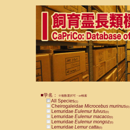
■学名：
※複数選択可・or検索
All Species
(1)
Cheirogaleidae
Microcebus murinus
(0)
Lemuridae
Eulemur fulvus
(0)
Lemuridae
Eulemur macaco
(0)
Lemuridae
Eulemur mongoz
(0)
Lemuridae
Lemur catta
(0)