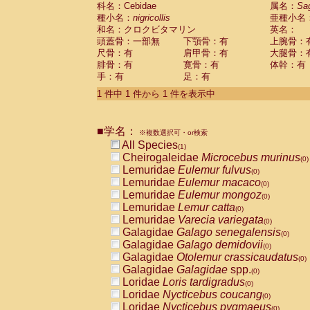
科名：Cebidae
Cebidae
Saguinus midas
属名：
Sa
(0)
種小名：
nigricollis
亜種小名
Cebidae
Saguinus mystax
(0)
和名：クロクビタマリン
英名：
Cebidae
Saguinus nigricollis
(1)
頭蓋骨：一部無
下顎骨：有
上腕骨：
Cebidae
Saguinus oedipus
(0)
尺骨：有
肩甲骨：有
大腿骨：
Cebidae
Saguinus weddelli
(0)
腓骨：有
寛骨：有
体幹：有
Cebidae
Saguinus
spp.
(0)
手：有
足：有
Cebidae
Aotus trivirgatus
(0)
Cebidae
Cebus albifrons
1 件中 1 件から 1 件を表示中
(0)
Cebidae
Cebus apella
(0)
Cebidae
Cebus capucinus
(0)
■学名：
Cebidae
Cebus nigrivittatus
※複数選択可・or検索
(0)
Cebidae
Cebus
spp.
All Species
(0)
(1)
Cebidae
Saimiri boliviensis
Cheirogaleidae
Microcebus murinus
(0)
(0)
Cebidae
Saimiri sciureus
Lemuridae
Eulemur fulvus
(0)
(0)
Atelidae
Alouatta caraya
Lemuridae
Eulemur macaco
(0)
(0)
Atelidae
Alouatta fusca
Lemuridae
Eulemur mongoz
(0)
(0)
Atelidae
Alouatta seniculus
Lemuridae
Lemur catta
(0)
(0)
Atelidae
Alouatta
spp.
Lemuridae
Varecia variegata
(0)
(0)
Atelidae
Ateles belzebuth
Galagidae
Galago senegalensis
(0)
(0)
Atelidae
Ateles geoffroyi
Galagidae
Galago demidovii
(0)
(0)
Atelidae
Ateles paniscus
Galagidae
Otolemur crassicaudatus
(0)
(0)
Atelidae
Ateles
spp.
Galagidae
Galagidae
spp.
(0)
(0)
Atelidae
Lagothrix lagothricha
Loridae
Loris tardigradus
(0)
(0)
Atelidae
Lagothrix lagothricha cana
Loridae
Nycticebus coucang
(0)
(0)
Pitheciidae
Cacajao calvus rubicundu
Loridae
Nycticebus pygmaeus
(0)