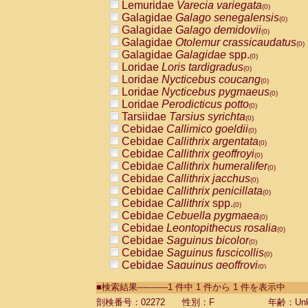
Lemuridae
Varecia variegata
(0)
Galagidae
Galago senegalensis
(0)
Galagidae
Galago demidovii
(0)
Galagidae
Otolemur crassicaudatus
(0)
Galagidae
Galagidae
spp.
(0)
Loridae
Loris tardigradus
(0)
Loridae
Nycticebus coucang
(0)
Loridae
Nycticebus pygmaeus
(0)
Loridae
Perodicticus potto
(0)
Tarsiidae
Tarsius syrichta
(0)
Cebidae
Callimico goeldii
(0)
Cebidae
Callithrix argentata
(0)
Cebidae
Callithrix geoffroyi
(0)
Cebidae
Callithrix humeralifer
(0)
Cebidae
Callithrix jacchus
(0)
Cebidae
Callithrix penicillata
(0)
Cebidae
Callithrix
spp.
(0)
Cebidae
Cebuella pygmaea
(0)
Cebidae
Leontopithecus rosalia
(0)
Cebidae
Saguinus bicolor
(0)
Cebidae
Saguinus fuscicollis
(0)
Cebidae
Saguinus geoffroyi
(0)
Cebidae
Saguinus imperator
(0)
■検索結果-----------1 件中 1 件から 1 件を表示中
Cebidae
Saguinus labiatus
(0)
Cebidae
Saguinus leucopus
剖検番号：02272
性別：F
年齢：Unk
(0)