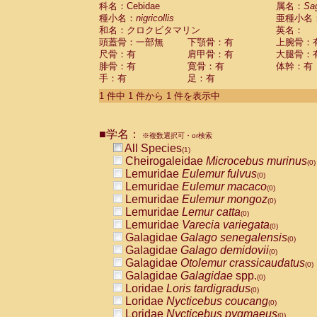
科名：Cebidae
Cebidae
Saguinus midas
属名：
Sa
(0)
種小名：
nigricollis
亜種小名
Cebidae
Saguinus mystax
(0)
和名：クロクビタマリン
英名：
Cebidae
Saguinus nigricollis
(1)
頭蓋骨：一部無
下顎骨：有
上腕骨：
Cebidae
Saguinus oedipus
(0)
尺骨：有
肩甲骨：有
大腿骨：
Cebidae
Saguinus weddelli
(0)
腓骨：有
寛骨：有
体幹：有
Cebidae
Saguinus
spp.
(0)
手：有
足：有
Cebidae
Aotus trivirgatus
(0)
Cebidae
Cebus albifrons
1 件中 1 件から 1 件を表示中
(0)
Cebidae
Cebus apella
(0)
Cebidae
Cebus capucinus
(0)
■学名：
Cebidae
Cebus nigrivittatus
※複数選択可・or検索
(0)
Cebidae
Cebus
spp.
All Species
(0)
(1)
Cebidae
Saimiri boliviensis
Cheirogaleidae
Microcebus murinus
(0)
(0)
Cebidae
Saimiri sciureus
Lemuridae
Eulemur fulvus
(0)
(0)
Atelidae
Alouatta caraya
Lemuridae
Eulemur macaco
(0)
(0)
Atelidae
Alouatta fusca
Lemuridae
Eulemur mongoz
(0)
(0)
Atelidae
Alouatta seniculus
Lemuridae
Lemur catta
(0)
(0)
Atelidae
Alouatta
spp.
Lemuridae
Varecia variegata
(0)
(0)
Atelidae
Ateles belzebuth
Galagidae
Galago senegalensis
(0)
(0)
Atelidae
Ateles geoffroyi
Galagidae
Galago demidovii
(0)
(0)
Atelidae
Ateles paniscus
Galagidae
Otolemur crassicaudatus
(0)
(0)
Atelidae
Ateles
spp.
Galagidae
Galagidae
spp.
(0)
(0)
Atelidae
Lagothrix lagothricha
Loridae
Loris tardigradus
(0)
(0)
Atelidae
Lagothrix lagothricha cana
Loridae
Nycticebus coucang
(0)
(0)
Pitheciidae
Cacajao calvus rubicundu
Loridae
Nycticebus pygmaeus
(0)