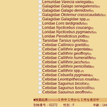
Lemuridae
Varecia variegata
(0)
Galagidae
Galago senegalensis
(0)
Galagidae
Galago demidovii
(0)
Galagidae
Otolemur crassicaudatus
(0)
Galagidae
Galagidae
spp.
(0)
Loridae
Loris tardigradus
(0)
Loridae
Nycticebus coucang
(0)
Loridae
Nycticebus pygmaeus
(0)
Loridae
Perodicticus potto
(0)
Tarsiidae
Tarsius syrichta
(0)
Cebidae
Callimico goeldii
(0)
Cebidae
Callithrix argentata
(0)
Cebidae
Callithrix geoffroyi
(0)
Cebidae
Callithrix humeralifer
(0)
Cebidae
Callithrix jacchus
(0)
Cebidae
Callithrix penicillata
(0)
Cebidae
Callithrix
spp.
(0)
Cebidae
Cebuella pygmaea
(0)
Cebidae
Leontopithecus rosalia
(0)
Cebidae
Saguinus bicolor
(0)
Cebidae
Saguinus fuscicollis
(0)
Cebidae
Saguinus geoffroyi
(0)
Cebidae
Saguinus imperator
(0)
■検索結果-----------1 件中 1 件から 1 件を表示中
Cebidae
Saguinus labiatus
(0)
Cebidae
Saguinus leucopus
剖検番号：02272
性別：F
年齢：Unk
(0)