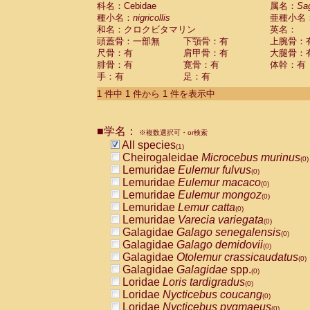
科名：Cebidae
Cebidae
Saguinus midas
属名：
Sa
(0)
種小名：
nigricollis
亜種小名
Cebidae
Saguinus mystax
(0)
和名：クロクビタマリン
英名：
Cebidae
Saguinus nigricollis
(1)
頭蓋骨：一部無
下顎骨：有
上腕骨：
Cebidae
Saguinus oedipus
(0)
尺骨：有
肩甲骨：有
大腿骨：
Cebidae
Saguinus weddelli
(0)
腓骨：有
寛骨：有
体幹：有
Cebidae
Saguinus
spp.
(0)
手：有
足：有
Cebidae
Aotus trivirgatus
(0)
Cebidae
Cebus albifrons
1 件中 1 件から 1 件を表示中
(0)
Cebidae
Cebus apella
(0)
Cebidae
Cebus capucinus
(0)
■学名：
Cebidae
Cebus nigrivittatus
※複数選択可・or検索
(0)
Cebidae
Cebus
spp.
All species
(0)
(1)
Cebidae
Saimiri boliviensis
Cheirogaleidae
Microcebus murinus
(0)
(0)
Cebidae
Saimiri sciureus
Lemuridae
Eulemur fulvus
(0)
(0)
Atelidae
Alouatta caraya
Lemuridae
Eulemur macaco
(0)
(0)
Atelidae
Alouatta fusca
Lemuridae
Eulemur mongoz
(0)
(0)
Atelidae
Alouatta seniculus
Lemuridae
Lemur catta
(0)
(0)
Atelidae
Alouatta
spp.
Lemuridae
Varecia variegata
(0)
(0)
Atelidae
Ateles belzebuth
Galagidae
Galago senegalensis
(0)
(0)
Atelidae
Ateles geoffroyi
Galagidae
Galago demidovii
(0)
(0)
Atelidae
Ateles paniscus
Galagidae
Otolemur crassicaudatus
(0)
(0)
Atelidae
Ateles
spp.
Galagidae
Galagidae
spp.
(0)
(0)
Atelidae
Lagothrix lagothricha
Loridae
Loris tardigradus
(0)
(0)
Atelidae
Lagothrix lagothricha cana
Loridae
Nycticebus coucang
(0)
(0)
Pitheciidae
Cacajao calvus rubicundu
Loridae
Nycticebus pygmaeus
(0)