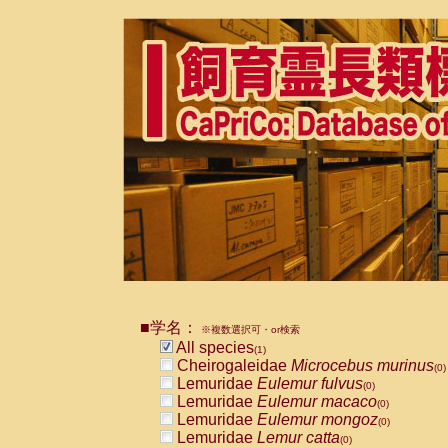
■学名：
※複数選択可・or検索
All species
(1)
Cheirogaleidae
Microcebus murinus
(0)
Lemuridae
Eulemur fulvus
(0)
Lemuridae
Eulemur macaco
(0)
Lemuridae
Eulemur mongoz
(0)
Lemuridae
Lemur catta
(0)