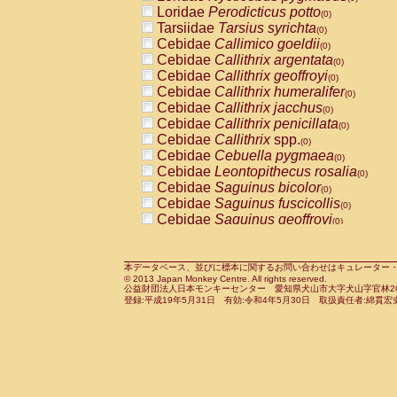
Pitheciidae
Callicebus cupreus
Loridae
Perodicticus potto
(0)
(0)
Pitheciidae
Callicebus donacophilus
Tarsiidae
Tarsius syrichta
(0
(0)
Pitheciidae
Callicebus moloch
Cebidae
Callimico goeldii
(0)
(0)
Pitheciidae
Callicebus torquatus
Cebidae
Callithrix argentata
(0)
(0)
Pitheciidae
Callicebus
spp.
Cebidae
Callithrix geoffroyi
(0)
(0)
Pitheciidae
Chiropotes satanas
Cebidae
Callithrix humeralifer
(0)
(0)
Pitheciidae
Pithecia monachus
Cebidae
Callithrix jacchus
(0)
(0)
Pitheciidae
Pithecia pithecia
Cebidae
Callithrix penicillata
(0)
(0)
Cercopithecidae
Cercocebus agilis
Cebidae
Callithrix
spp.
(0)
(0)
Cercopithecidae
Cercocebus galeritus
Cebidae
Cebuella pygmaea
(0)
Cercopithecidae
Cercocebus torquatu
Cebidae
Leontopithecus rosalia
(0)
Cercopithecidae
Cercocebus torquatus
Cebidae
Saguinus bicolor
(0)
Cercopithecidae
Cercocebus torquatu
Cebidae
Saguinus fuscicollis
(0)
Cercopithecidae
Cercocebus
hybrid
Cebidae
Saguinus geoffroyi
(0)
(0)
Cercopithecidae
Cercocebus
spp.
Cebidae
Saguinus imperator
(0)
(0)
Cercopithecidae
Lophocebus albigen
Cebidae
Saguinus labiatus
(0)
Cercopithecidae
Papio anubis
Cebidae
Saguinus leucopus
本データベース、並びに標本に関するお問い合わせはキュレーター・新宅勇太までお願い
(0)
(0)
© 2013 Japan Monkey Centre. All rights reserved.
Cercopithecidae
Papio cynocephalus
Cebidae
Saguinus midas
(
(0)
公益財団法人日本モンキーセンター 愛知県犬山市大字犬山字官林26番
Cercopithecidae
Papio hamadryas
Cebidae
Saguinus mystax
(0)
登録:平成19年5月31日 有効:令和4年5月30日 取扱責任者:綿貫宏
(0)
Cercopithecidae
Papio papio
Cebidae
Saguinus nigricollis
(0)
(1)
Cercopithecidae
Papio
spp.
Cebidae
Saguinus oedipus
(0)
(0)
Cercopithecidae
Mandrillus leucopha
Cebidae
Saguinus weddelli
(0)
Cercopithecidae
Mandrillus sphinx
Cebidae
Saguinus
spp.
(0)
(0)
Cercopithecidae
Theropithecus gelad
Cebidae
Aotus trivirgatus
(0)
Cercopithecidae
Macaca arctoides
Cebidae
Cebus albifrons
(0)
(0)