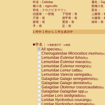
科名：Cebidae
Cebidae
Saguinus midas
属名：
Sa
(0)
種小名：
nigricollis
亜種小名
Cebidae
Saguinus mystax
(0)
和名：クロクビタマリン
英名：
Cebidae
Saguinus nigricollis
(1)
頭蓋骨：一部無
下顎骨：有
上腕骨：
Cebidae
Saguinus oedipus
(0)
尺骨：有
肩甲骨：有
大腿骨：
Cebidae
Saguinus weddelli
(0)
腓骨：有
寛骨：有
体幹：有
Cebidae
Saguinus
spp.
(0)
手：有
足：有
Cebidae
Aotus trivirgatus
(0)
Cebidae
Cebus albifrons
1 件中 1 件から 1 件を表示中
(0)
Cebidae
Cebus apella
(0)
Cebidae
Cebus capucinus
(0)
■学名：
Cebidae
Cebus nigrivittatus
※複数選択可・or検索
(0)
Cebidae
Cebus
spp.
All species
(0)
(1)
Cebidae
Saimiri boliviensis
Cheirogaleidae
Microcebus murinus
(0)
(0)
Cebidae
Saimiri sciureus
Lemuridae
Eulemur fulvus
(0)
(0)
Atelidae
Alouatta caraya
Lemuridae
Eulemur macaco
(0)
(0)
Atelidae
Alouatta fusca
Lemuridae
Eulemur mongoz
(0)
(0)
Atelidae
Alouatta seniculus
Lemuridae
Lemur catta
(0)
(0)
Atelidae
Alouatta
spp.
Lemuridae
Varecia variegata
(0)
(0)
Atelidae
Ateles belzebuth
Galagidae
Galago senegalensis
(0)
(0)
Atelidae
Ateles geoffroyi
Galagidae
Galago demidovii
(0)
(0)
Atelidae
Ateles paniscus
Galagidae
Otolemur crassicaudatus
(0)
(0)
Atelidae
Ateles
spp.
Galagidae
Galagidae
spp.
(0)
(0)
Atelidae
Lagothrix lagothricha
Loridae
Loris tardigradus
(0)
(0)
Atelidae
Lagothrix lagothricha cana
Loridae
Nycticebus coucang
(0)
(0)
Pitheciidae
Cacajao calvus rubicundu
Loridae
Nycticebus pygmaeus
(0)