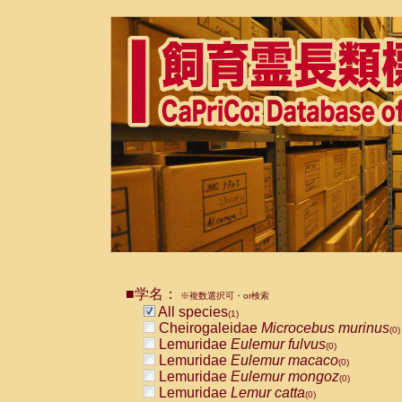
■学名：
※複数選択可・or検索
All species
(1)
Cheirogaleidae
Microcebus murinus
(0)
Lemuridae
Eulemur fulvus
(0)
Lemuridae
Eulemur macaco
(0)
Lemuridae
Eulemur mongoz
(0)
Lemuridae
Lemur catta
(0)