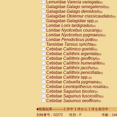
Lemuridae
Varecia variegata
(0)
Galagidae
Galago senegalensis
(0)
Galagidae
Galago demidovii
(0)
Galagidae
Otolemur crassicaudatus
(0)
Galagidae
Galagidae
spp.
(0)
Loridae
Loris tardigradus
(0)
Loridae
Nycticebus coucang
(0)
Loridae
Nycticebus pygmaeus
(0)
Loridae
Perodicticus potto
(0)
Tarsiidae
Tarsius syrichta
(0)
Cebidae
Callimico goeldii
(0)
Cebidae
Callithrix argentata
(0)
Cebidae
Callithrix geoffroyi
(0)
Cebidae
Callithrix humeralifer
(0)
Cebidae
Callithrix jacchus
(0)
Cebidae
Callithrix penicillata
(0)
Cebidae
Callithrix
spp.
(0)
Cebidae
Cebuella pygmaea
(0)
Cebidae
Leontopithecus rosalia
(0)
Cebidae
Saguinus bicolor
(0)
Cebidae
Saguinus fuscicollis
(0)
Cebidae
Saguinus geoffroyi
(0)
Cebidae
Saguinus imperator
(0)
■検索結果-----------1 件中 1 件から 1 件を表示中
Cebidae
Saguinus labiatus
(0)
Cebidae
Saguinus leucopus
剖検番号：02272
性別：F
年齢：Unk
(0)