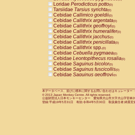
Pitheciidae
Callicebus cupreus
Loridae
Perodicticus potto
(0)
(0)
Pitheciidae
Callicebus donacophilus
Tarsiidae
Tarsius syrichta
(0
(0)
Pitheciidae
Callicebus moloch
Cebidae
Callimico goeldii
(0)
(0)
Pitheciidae
Callicebus torquatus
Cebidae
Callithrix argentata
(0)
(0)
Pitheciidae
Callicebus
spp.
Cebidae
Callithrix geoffroyi
(0)
(0)
Pitheciidae
Chiropotes satanas
Cebidae
Callithrix humeralifer
(0)
(0)
Pitheciidae
Pithecia monachus
Cebidae
Callithrix jacchus
(0)
(0)
Pitheciidae
Pithecia pithecia
Cebidae
Callithrix penicillata
(0)
(0)
Cercopithecidae
Cercocebus agilis
Cebidae
Callithrix
spp.
(0)
(0)
Cercopithecidae
Cercocebus galeritus
Cebidae
Cebuella pygmaea
(0)
Cercopithecidae
Cercocebus torquatu
Cebidae
Leontopithecus rosalia
(0)
Cercopithecidae
Cercocebus torquatus
Cebidae
Saguinus bicolor
(0)
Cercopithecidae
Cercocebus torquatu
Cebidae
Saguinus fuscicollis
(0)
Cercopithecidae
Cercocebus
hybrid
Cebidae
Saguinus geoffroyi
(0)
(0)
Cercopithecidae
Cercocebus
spp.
Cebidae
Saguinus imperator
(0)
(0)
Cercopithecidae
Lophocebus albigen
Cebidae
Saguinus labiatus
(0)
Cercopithecidae
Papio anubis
Cebidae
Saguinus leucopus
本データベース、並びに標本に関するお問い合わせはキュレーター・新宅勇太までお願い
(0)
(0)
© 2013 Japan Monkey Centre. All rights reserved.
Cercopithecidae
Papio cynocephalus
Cebidae
Saguinus midas
(
(0)
公益財団法人日本モンキーセンター 愛知県犬山市大字犬山字官林26番
Cercopithecidae
Papio hamadryas
Cebidae
Saguinus mystax
(0)
登録:平成19年5月31日 有効:令和4年5月30日 取扱責任者:綿貫宏
(0)
Cercopithecidae
Papio papio
Cebidae
Saguinus nigricollis
(0)
(1)
Cercopithecidae
Papio
spp.
Cebidae
Saguinus oedipus
(0)
(0)
Cercopithecidae
Mandrillus leucopha
Cebidae
Saguinus weddelli
(0)
Cercopithecidae
Mandrillus sphinx
Cebidae
Saguinus
spp.
(0)
(0)
Cercopithecidae
Theropithecus gelad
Cebidae
Aotus trivirgatus
(0)
Cercopithecidae
Macaca arctoides
Cebidae
Cebus albifrons
(0)
(0)