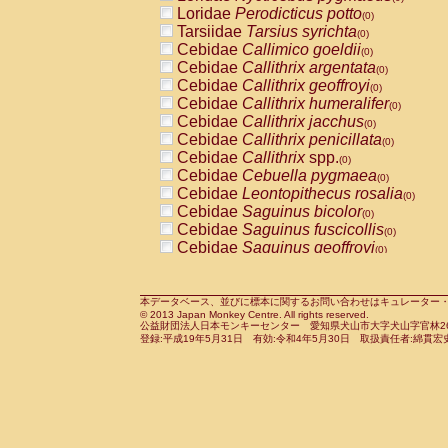
Pitheciidae
Callicebus cupreus
Loridae
Perodicticus potto
(0)
(0)
Pitheciidae
Callicebus donacophilus
Tarsiidae
Tarsius syrichta
(0
(0)
Pitheciidae
Callicebus moloch
Cebidae
Callimico goeldii
(0)
(0)
Pitheciidae
Callicebus torquatus
Cebidae
Callithrix argentata
(0)
(0)
Pitheciidae
Callicebus
spp.
Cebidae
Callithrix geoffroyi
(0)
(0)
Pitheciidae
Chiropotes satanas
Cebidae
Callithrix humeralifer
(0)
(0)
Pitheciidae
Pithecia monachus
Cebidae
Callithrix jacchus
(0)
(0)
Pitheciidae
Pithecia pithecia
Cebidae
Callithrix penicillata
(0)
(0)
Cercopithecidae
Cercocebus agilis
Cebidae
Callithrix
spp.
(0)
(0)
Cercopithecidae
Cercocebus galeritus
Cebidae
Cebuella pygmaea
(0)
Cercopithecidae
Cercocebus torquatu
Cebidae
Leontopithecus rosalia
(0)
Cercopithecidae
Cercocebus torquatus
Cebidae
Saguinus bicolor
(0)
Cercopithecidae
Cercocebus torquatu
Cebidae
Saguinus fuscicollis
(0)
Cercopithecidae
Cercocebus
hybrid
Cebidae
Saguinus geoffroyi
(0)
(0)
Cercopithecidae
Cercocebus
spp.
Cebidae
Saguinus imperator
(0)
(0)
Cercopithecidae
Lophocebus albigen
Cebidae
Saguinus labiatus
(0)
Cercopithecidae
Papio anubis
Cebidae
Saguinus leucopus
本データベース、並びに標本に関するお問い合わせはキュレーター・新宅勇太までお願い
(0)
(0)
© 2013 Japan Monkey Centre. All rights reserved.
Cercopithecidae
Papio cynocephalus
Cebidae
Saguinus midas
(
(0)
公益財団法人日本モンキーセンター 愛知県犬山市大字犬山字官林26番
Cercopithecidae
Papio hamadryas
Cebidae
Saguinus mystax
(0)
登録:平成19年5月31日 有効:令和4年5月30日 取扱責任者:綿貫宏
(0)
Cercopithecidae
Papio papio
Cebidae
Saguinus nigricollis
(0)
(1)
Cercopithecidae
Papio
spp.
Cebidae
Saguinus oedipus
(0)
(0)
Cercopithecidae
Mandrillus leucopha
Cebidae
Saguinus weddelli
(0)
Cercopithecidae
Mandrillus sphinx
Cebidae
Saguinus
spp.
(0)
(0)
Cercopithecidae
Theropithecus gelad
Cebidae
Aotus trivirgatus
(0)
Cercopithecidae
Macaca arctoides
Cebidae
Cebus albifrons
(0)
(0)