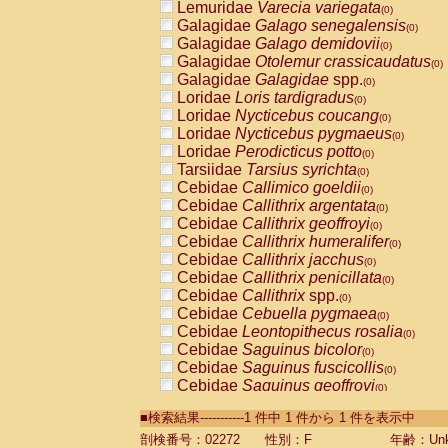
Lemuridae
Varecia variegata
(0)
Galagidae
Galago senegalensis
(0)
Galagidae
Galago demidovii
(0)
Galagidae
Otolemur crassicaudatus
(0)
Galagidae
Galagidae
spp.
(0)
Loridae
Loris tardigradus
(0)
Loridae
Nycticebus coucang
(0)
Loridae
Nycticebus pygmaeus
(0)
Loridae
Perodicticus potto
(0)
Tarsiidae
Tarsius syrichta
(0)
Cebidae
Callimico goeldii
(0)
Cebidae
Callithrix argentata
(0)
Cebidae
Callithrix geoffroyi
(0)
Cebidae
Callithrix humeralifer
(0)
Cebidae
Callithrix jacchus
(0)
Cebidae
Callithrix penicillata
(0)
Cebidae
Callithrix
spp.
(0)
Cebidae
Cebuella pygmaea
(0)
Cebidae
Leontopithecus rosalia
(0)
Cebidae
Saguinus bicolor
(0)
Cebidae
Saguinus fuscicollis
(0)
Cebidae
Saguinus geoffroyi
(0)
Cebidae
Saguinus imperator
(0)
■検索結果-----------1 件中 1 件から 1 件を表示中
Cebidae
Saguinus labiatus
(0)
Cebidae
Saguinus leucopus
剖検番号：02272
性別：F
年齢：Unk
(0)