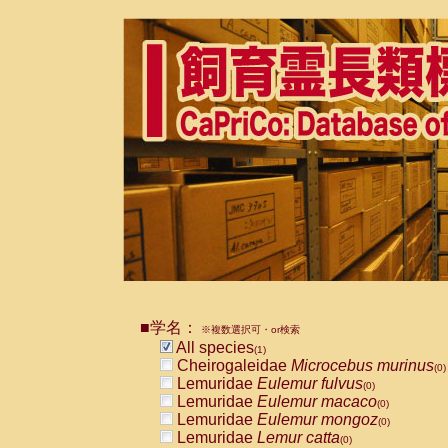
■学名：
※複数選択可・or検索
All species
(1)
Cheirogaleidae
Microcebus murinus
(0)
Lemuridae
Eulemur fulvus
(0)
Lemuridae
Eulemur macaco
(0)
Lemuridae
Eulemur mongoz
(0)
Lemuridae
Lemur catta
(0)