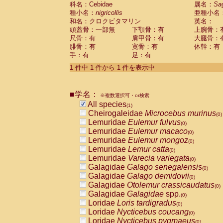
科名：Cebidae
Cebidae
Saguinus midas
属名：
Sa
(0)
種小名：
nigricollis
亜種小名
Cebidae
Saguinus mystax
(0)
和名：クロクビタマリン
英名：
Cebidae
Saguinus nigricollis
(1)
頭蓋骨：一部無
下顎骨：有
上腕骨：
Cebidae
Saguinus oedipus
(0)
尺骨：有
肩甲骨：有
大腿骨：
Cebidae
Saguinus weddelli
(0)
腓骨：有
寛骨：有
体幹：有
Cebidae
Saguinus
spp.
(0)
手：有
足：有
Cebidae
Aotus trivirgatus
(0)
Cebidae
Cebus albifrons
1 件中 1 件から 1 件を表示中
(0)
Cebidae
Cebus apella
(0)
Cebidae
Cebus capucinus
(0)
■学名：
Cebidae
Cebus nigrivittatus
※複数選択可・or検索
(0)
Cebidae
Cebus
spp.
All species
(0)
(1)
Cebidae
Saimiri boliviensis
Cheirogaleidae
Microcebus murinus
(0)
(0)
Cebidae
Saimiri sciureus
Lemuridae
Eulemur fulvus
(0)
(0)
Atelidae
Alouatta caraya
Lemuridae
Eulemur macaco
(0)
(0)
Atelidae
Alouatta fusca
Lemuridae
Eulemur mongoz
(0)
(0)
Atelidae
Alouatta seniculus
Lemuridae
Lemur catta
(0)
(0)
Atelidae
Alouatta
spp.
Lemuridae
Varecia variegata
(0)
(0)
Atelidae
Ateles belzebuth
Galagidae
Galago senegalensis
(0)
(0)
Atelidae
Ateles geoffroyi
Galagidae
Galago demidovii
(0)
(0)
Atelidae
Ateles paniscus
Galagidae
Otolemur crassicaudatus
(0)
(0)
Atelidae
Ateles
spp.
Galagidae
Galagidae
spp.
(0)
(0)
Atelidae
Lagothrix lagothricha
Loridae
Loris tardigradus
(0)
(0)
Atelidae
Lagothrix lagothricha cana
Loridae
Nycticebus coucang
(0)
(0)
Pitheciidae
Cacajao calvus rubicundu
Loridae
Nycticebus pygmaeus
(0)