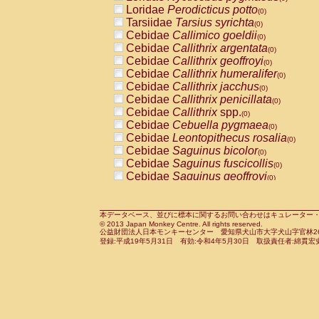
Pitheciidae
Callicebus cupreus
Loridae
Perodicticus potto
(0)
(0)
Pitheciidae
Callicebus donacophilus
Tarsiidae
Tarsius syrichta
(0
(0)
Pitheciidae
Callicebus moloch
Cebidae
Callimico goeldii
(0)
(0)
Pitheciidae
Callicebus torquatus
Cebidae
Callithrix argentata
(0)
(0)
Pitheciidae
Callicebus
spp.
Cebidae
Callithrix geoffroyi
(0)
(0)
Pitheciidae
Chiropotes satanas
Cebidae
Callithrix humeralifer
(0)
(0)
Pitheciidae
Pithecia monachus
Cebidae
Callithrix jacchus
(0)
(0)
Pitheciidae
Pithecia pithecia
Cebidae
Callithrix penicillata
(0)
(0)
Cercopithecidae
Cercocebus agilis
Cebidae
Callithrix
spp.
(0)
(0)
Cercopithecidae
Cercocebus galeritus
Cebidae
Cebuella pygmaea
(0)
Cercopithecidae
Cercocebus torquatu
Cebidae
Leontopithecus rosalia
(0)
Cercopithecidae
Cercocebus torquatus
Cebidae
Saguinus bicolor
(0)
Cercopithecidae
Cercocebus torquatu
Cebidae
Saguinus fuscicollis
(0)
Cercopithecidae
Cercocebus
hybrid
Cebidae
Saguinus geoffroyi
(0)
(0)
Cercopithecidae
Cercocebus
spp.
Cebidae
Saguinus imperator
(0)
(0)
Cercopithecidae
Lophocebus albigen
Cebidae
Saguinus labiatus
(0)
Cercopithecidae
Papio anubis
Cebidae
Saguinus leucopus
本データベース、並びに標本に関するお問い合わせはキュレーター・新宅勇太までお願い
(0)
(0)
© 2013 Japan Monkey Centre. All rights reserved.
Cercopithecidae
Papio cynocephalus
Cebidae
Saguinus midas
(
(0)
公益財団法人日本モンキーセンター 愛知県犬山市大字犬山字官林26番
Cercopithecidae
Papio hamadryas
Cebidae
Saguinus mystax
(0)
登録:平成19年5月31日 有効:令和4年5月30日 取扱責任者:綿貫宏
(0)
Cercopithecidae
Papio papio
Cebidae
Saguinus nigricollis
(0)
(1)
Cercopithecidae
Papio
spp.
Cebidae
Saguinus oedipus
(0)
(0)
Cercopithecidae
Mandrillus leucopha
Cebidae
Saguinus weddelli
(0)
Cercopithecidae
Mandrillus sphinx
Cebidae
Saguinus
spp.
(0)
(0)
Cercopithecidae
Theropithecus gelad
Cebidae
Aotus trivirgatus
(0)
Cercopithecidae
Macaca arctoides
Cebidae
Cebus albifrons
(0)
(0)