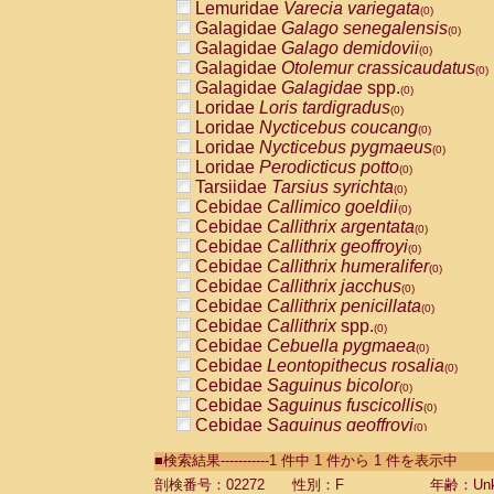
Lemuridae
Varecia variegata
(0)
Galagidae
Galago senegalensis
(0)
Galagidae
Galago demidovii
(0)
Galagidae
Otolemur crassicaudatus
(0)
Galagidae
Galagidae
spp.
(0)
Loridae
Loris tardigradus
(0)
Loridae
Nycticebus coucang
(0)
Loridae
Nycticebus pygmaeus
(0)
Loridae
Perodicticus potto
(0)
Tarsiidae
Tarsius syrichta
(0)
Cebidae
Callimico goeldii
(0)
Cebidae
Callithrix argentata
(0)
Cebidae
Callithrix geoffroyi
(0)
Cebidae
Callithrix humeralifer
(0)
Cebidae
Callithrix jacchus
(0)
Cebidae
Callithrix penicillata
(0)
Cebidae
Callithrix
spp.
(0)
Cebidae
Cebuella pygmaea
(0)
Cebidae
Leontopithecus rosalia
(0)
Cebidae
Saguinus bicolor
(0)
Cebidae
Saguinus fuscicollis
(0)
Cebidae
Saguinus geoffroyi
(0)
Cebidae
Saguinus imperator
(0)
■検索結果-----------1 件中 1 件から 1 件を表示中
Cebidae
Saguinus labiatus
(0)
Cebidae
Saguinus leucopus
剖検番号：02272
性別：F
年齢：Unk
(0)