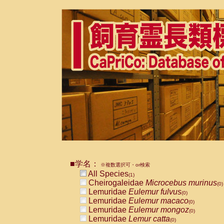
■学名：
※複数選択可・or検索
All Species
(1)
Cheirogaleidae
Microcebus murinus
(0)
Lemuridae
Eulemur fulvus
(0)
Lemuridae
Eulemur macaco
(0)
Lemuridae
Eulemur mongoz
(0)
Lemuridae
Lemur catta
(0)