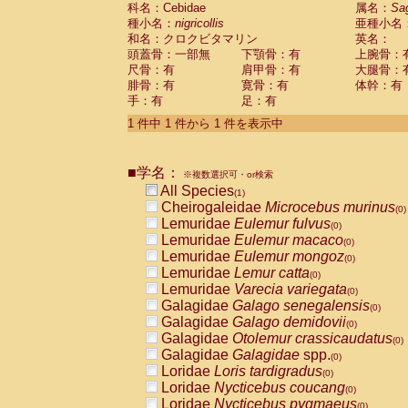
科名：Cebidae
Cebidae
Saguinus midas
属名：
Sa
(0)
種小名：
nigricollis
亜種小名
Cebidae
Saguinus mystax
(0)
和名：クロクビタマリン
英名：
Cebidae
Saguinus nigricollis
(1)
頭蓋骨：一部無
下顎骨：有
上腕骨：
Cebidae
Saguinus oedipus
(0)
尺骨：有
肩甲骨：有
大腿骨：
Cebidae
Saguinus weddelli
(0)
腓骨：有
寛骨：有
体幹：有
Cebidae
Saguinus
spp.
(0)
手：有
足：有
Cebidae
Aotus trivirgatus
(0)
Cebidae
Cebus albifrons
1 件中 1 件から 1 件を表示中
(0)
Cebidae
Cebus apella
(0)
Cebidae
Cebus capucinus
(0)
■学名：
Cebidae
Cebus nigrivittatus
※複数選択可・or検索
(0)
Cebidae
Cebus
spp.
All Species
(0)
(1)
Cebidae
Saimiri boliviensis
Cheirogaleidae
Microcebus murinus
(0)
(0)
Cebidae
Saimiri sciureus
Lemuridae
Eulemur fulvus
(0)
(0)
Atelidae
Alouatta caraya
Lemuridae
Eulemur macaco
(0)
(0)
Atelidae
Alouatta fusca
Lemuridae
Eulemur mongoz
(0)
(0)
Atelidae
Alouatta seniculus
Lemuridae
Lemur catta
(0)
(0)
Atelidae
Alouatta
spp.
Lemuridae
Varecia variegata
(0)
(0)
Atelidae
Ateles belzebuth
Galagidae
Galago senegalensis
(0)
(0)
Atelidae
Ateles geoffroyi
Galagidae
Galago demidovii
(0)
(0)
Atelidae
Ateles paniscus
Galagidae
Otolemur crassicaudatus
(0)
(0)
Atelidae
Ateles
spp.
Galagidae
Galagidae
spp.
(0)
(0)
Atelidae
Lagothrix lagothricha
Loridae
Loris tardigradus
(0)
(0)
Atelidae
Lagothrix lagothricha cana
Loridae
Nycticebus coucang
(0)
(0)
Pitheciidae
Cacajao calvus rubicundu
Loridae
Nycticebus pygmaeus
(0)