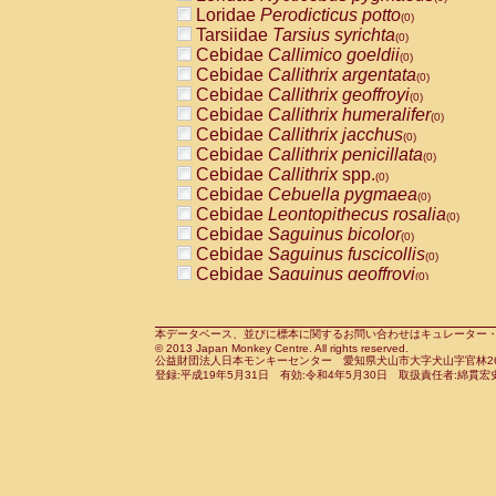
Pitheciidae
Callicebus cupreus
Loridae
Perodicticus potto
(0)
(0)
Pitheciidae
Callicebus donacophilus
Tarsiidae
Tarsius syrichta
(0
(0)
Pitheciidae
Callicebus moloch
Cebidae
Callimico goeldii
(0)
(0)
Pitheciidae
Callicebus torquatus
Cebidae
Callithrix argentata
(0)
(0)
Pitheciidae
Callicebus
spp.
Cebidae
Callithrix geoffroyi
(0)
(0)
Pitheciidae
Chiropotes satanas
Cebidae
Callithrix humeralifer
(0)
(0)
Pitheciidae
Pithecia monachus
Cebidae
Callithrix jacchus
(0)
(0)
Pitheciidae
Pithecia pithecia
Cebidae
Callithrix penicillata
(0)
(0)
Cercopithecidae
Cercocebus agilis
Cebidae
Callithrix
spp.
(0)
(0)
Cercopithecidae
Cercocebus galeritus
Cebidae
Cebuella pygmaea
(0)
Cercopithecidae
Cercocebus torquatu
Cebidae
Leontopithecus rosalia
(0)
Cercopithecidae
Cercocebus torquatus
Cebidae
Saguinus bicolor
(0)
Cercopithecidae
Cercocebus torquatu
Cebidae
Saguinus fuscicollis
(0)
Cercopithecidae
Cercocebus
hybrid
Cebidae
Saguinus geoffroyi
(0)
(0)
Cercopithecidae
Cercocebus
spp.
Cebidae
Saguinus imperator
(0)
(0)
Cercopithecidae
Lophocebus albigen
Cebidae
Saguinus labiatus
(0)
Cercopithecidae
Papio anubis
Cebidae
Saguinus leucopus
本データベース、並びに標本に関するお問い合わせはキュレーター・新宅勇太までお願い
(0)
(0)
© 2013 Japan Monkey Centre. All rights reserved.
Cercopithecidae
Papio cynocephalus
Cebidae
Saguinus midas
(
(0)
公益財団法人日本モンキーセンター 愛知県犬山市大字犬山字官林26番
Cercopithecidae
Papio hamadryas
Cebidae
Saguinus mystax
(0)
登録:平成19年5月31日 有効:令和4年5月30日 取扱責任者:綿貫宏
(0)
Cercopithecidae
Papio papio
Cebidae
Saguinus nigricollis
(0)
(1)
Cercopithecidae
Papio
spp.
Cebidae
Saguinus oedipus
(0)
(0)
Cercopithecidae
Mandrillus leucopha
Cebidae
Saguinus weddelli
(0)
Cercopithecidae
Mandrillus sphinx
Cebidae
Saguinus
spp.
(0)
(0)
Cercopithecidae
Theropithecus gelad
Cebidae
Aotus trivirgatus
(0)
Cercopithecidae
Macaca arctoides
Cebidae
Cebus albifrons
(0)
(0)