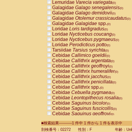
Lemuridae
Varecia variegata
(0)
Galagidae
Galago senegalensis
(0)
Galagidae
Galago demidovii
(0)
Galagidae
Otolemur crassicaudatus
(0)
Galagidae
Galagidae
spp.
(0)
Loridae
Loris tardigradus
(0)
Loridae
Nycticebus coucang
(0)
Loridae
Nycticebus pygmaeus
(0)
Loridae
Perodicticus potto
(0)
Tarsiidae
Tarsius syrichta
(0)
Cebidae
Callimico goeldii
(0)
Cebidae
Callithrix argentata
(0)
Cebidae
Callithrix geoffroyi
(0)
Cebidae
Callithrix humeralifer
(0)
Cebidae
Callithrix jacchus
(0)
Cebidae
Callithrix penicillata
(0)
Cebidae
Callithrix
spp.
(0)
Cebidae
Cebuella pygmaea
(0)
Cebidae
Leontopithecus rosalia
(0)
Cebidae
Saguinus bicolor
(0)
Cebidae
Saguinus fuscicollis
(0)
Cebidae
Saguinus geoffroyi
(0)
Cebidae
Saguinus imperator
(0)
■検索結果-----------1 件中 1 件から 1 件を表示中
Cebidae
Saguinus labiatus
(0)
Cebidae
Saguinus leucopus
剖検番号：02272
性別：F
年齢：Unk
(0)