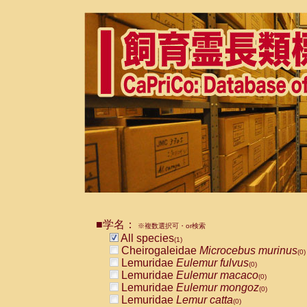
■学名：
※複数選択可・or検索
All species
(1)
Cheirogaleidae
Microcebus murinus
(0)
Lemuridae
Eulemur fulvus
(0)
Lemuridae
Eulemur macaco
(0)
Lemuridae
Eulemur mongoz
(0)
Lemuridae
Lemur catta
(0)