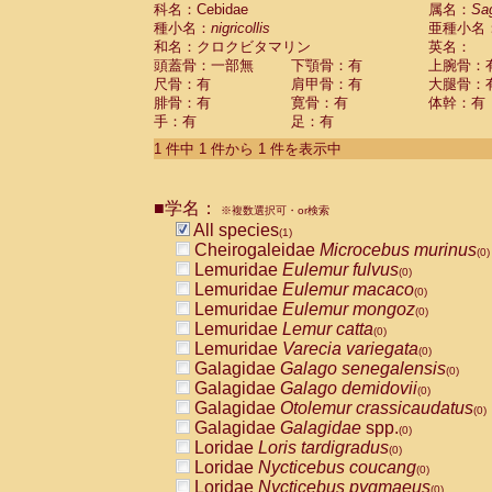
科名：Cebidae
Cebidae
Saguinus midas
属名：
Sa
(0)
種小名：
nigricollis
亜種小名
Cebidae
Saguinus mystax
(0)
和名：クロクビタマリン
英名：
Cebidae
Saguinus nigricollis
(1)
頭蓋骨：一部無
下顎骨：有
上腕骨：
Cebidae
Saguinus oedipus
(0)
尺骨：有
肩甲骨：有
大腿骨：
Cebidae
Saguinus weddelli
(0)
腓骨：有
寛骨：有
体幹：有
Cebidae
Saguinus
spp.
(0)
手：有
足：有
Cebidae
Aotus trivirgatus
(0)
Cebidae
Cebus albifrons
1 件中 1 件から 1 件を表示中
(0)
Cebidae
Cebus apella
(0)
Cebidae
Cebus capucinus
(0)
■学名：
Cebidae
Cebus nigrivittatus
※複数選択可・or検索
(0)
Cebidae
Cebus
spp.
All species
(0)
(1)
Cebidae
Saimiri boliviensis
Cheirogaleidae
Microcebus murinus
(0)
(0)
Cebidae
Saimiri sciureus
Lemuridae
Eulemur fulvus
(0)
(0)
Atelidae
Alouatta caraya
Lemuridae
Eulemur macaco
(0)
(0)
Atelidae
Alouatta fusca
Lemuridae
Eulemur mongoz
(0)
(0)
Atelidae
Alouatta seniculus
Lemuridae
Lemur catta
(0)
(0)
Atelidae
Alouatta
spp.
Lemuridae
Varecia variegata
(0)
(0)
Atelidae
Ateles belzebuth
Galagidae
Galago senegalensis
(0)
(0)
Atelidae
Ateles geoffroyi
Galagidae
Galago demidovii
(0)
(0)
Atelidae
Ateles paniscus
Galagidae
Otolemur crassicaudatus
(0)
(0)
Atelidae
Ateles
spp.
Galagidae
Galagidae
spp.
(0)
(0)
Atelidae
Lagothrix lagothricha
Loridae
Loris tardigradus
(0)
(0)
Atelidae
Lagothrix lagothricha cana
Loridae
Nycticebus coucang
(0)
(0)
Pitheciidae
Cacajao calvus rubicundu
Loridae
Nycticebus pygmaeus
(0)