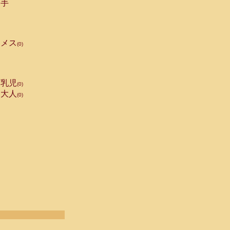
手
メス
(0)
乳児
(0)
大人
(0)