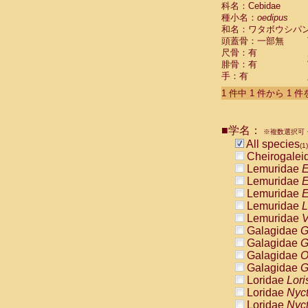
科名：Cebidae
Cebidae
Sa
種小名：
oedipus
Cebidae
Sa
和名：ワタボウシパ
Cebidae
Sag
頭蓋骨：一部無
Cebidae
Sa
尺骨：有
Cebidae
Sag
腓骨：有
Cebidae
Sa
手：有
Cebidae
Aot
Cebidae
Ceb
1 件中 1 件から 1 
Cebidae
Ceb
Cebidae
Ce
■学名：
Cebidae
Ceb
※複数選択可・
Cebidae
Ce
All species
(1)
Cebidae
Sai
Cheirogalei
Cebidae
Sai
Lemuridae
E
Atelidae
Alo
Lemuridae
E
Atelidae
Alo
Lemuridae
E
Atelidae
Alo
Lemuridae
L
Atelidae
Alo
Lemuridae
V
Atelidae
Ate
Galagidae
G
Atelidae
Ate
Galagidae
G
Atelidae
Ate
Galagidae
O
Atelidae
Ate
Galagidae
G
Atelidae
Lag
Loridae
Lori
Atelidae
Lag
Loridae
Nyc
Pitheciidae
Loridae
Nyc