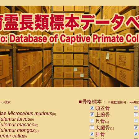
■骨格標本：
or検索
※複数選択可・and検
頭蓋骨
dae
Microcebus murinus
上腕骨
(0)
ulemur fulvus
(0)
尺骨
(1)
ulemur macaco
(0)
大腿骨
(1)
ulemur mongoz
(0)
腓骨
emur catta
(0)