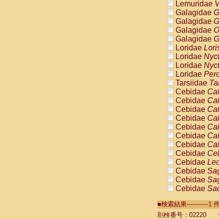
Lemuridae
V
Galagidae
G
Galagidae
G
Galagidae
O
Galagidae
G
Loridae
Lori
Loridae
Nyc
Loridae
Nyc
Loridae
Pero
Tarsiidae
Ta
Cebidae
Cal
Cebidae
Cal
Cebidae
Cal
Cebidae
Cal
Cebidae
Cal
Cebidae
Cal
Cebidae
Cal
Cebidae
Ce
Cebidae
Leo
Cebidae
Sag
Cebidae
Sag
Cebidae
Sag
Cebidae
Sag
■検索結果----------
Cebidae
Sag
Cebidae
Sa
剖検番号：02220