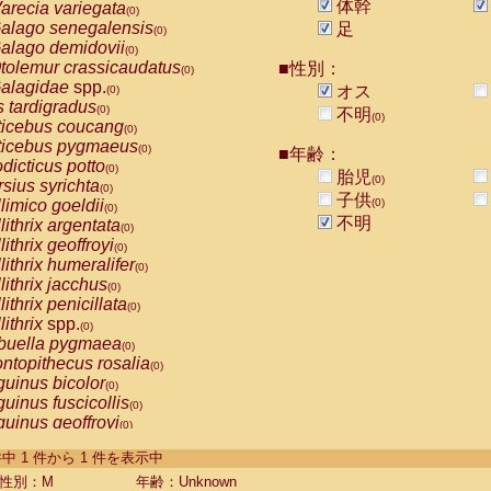
体幹
arecia variegata
(0)
alago senegalensis
足
(0)
alago demidovii
(0)
tolemur crassicaudatus
■性別：
(0)
alagidae
spp.
オス
(0)
s tardigradus
(0)
不明
(0)
ticebus coucang
(0)
ticebus pygmaeus
(0)
■年齢：
dicticus potto
(0)
胎児
(0)
rsius syrichta
(0)
子供
limico goeldii
(0)
(0)
不明
lithrix argentata
(0)
lithrix geoffroyi
(0)
lithrix humeralifer
(0)
lithrix jacchus
(0)
lithrix penicillata
(0)
lithrix
spp.
(0)
buella pygmaea
(0)
ntopithecus rosalia
(0)
uinus bicolor
(0)
uinus fuscicollis
(0)
uinus geoffroyi
(0)
uinus imperator
(0)
-1 件中 1 件から 1 件を表示中
uinus labiatus
(0)
guinus leucopus
性別：M
年齢：Unknown
(0)