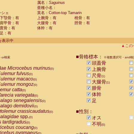
guinus midas
属名：
Saguinus
(0)
亜種小名：
guinus mystax
(0)
ンシェ
英名：Cotton-top Tamarin
uinus nigricollis
(0)
下顎骨：有
上腕骨：有
橈骨：有
guinus oedipus
(1)
肩甲骨：有
大腿骨：有
脛骨：有
uinus weddelli
(0)
寛骨：有
体幹：有
guinus
spp.
(0)
足：有
us trivirgatus
(0)
us albifrons
件を表示中
(0)
us apella
▲この
(0)
bus capucinus
(0)
us nigrivittatus
■骨格標本：
or検索
(0)
※複数選択可・and検
bus
spp.
頭蓋骨
(0)
miri boliviensis
dae
Microcebus murinus
(0)
上腕骨
(0)
miri sciureus
ulemur fulvus
(0)
(0)
尺骨
(1)
uatta caraya
ulemur macaco
(0)
(0)
大腿骨
(1)
uatta fusca
ulemur mongoz
(0)
(0)
腓骨
uatta seniculus
emur catta
(0)
(0)
uatta
spp.
体幹
arecia variegata
(0)
(0)
les belzebuth
alago senegalensis
足
(0)
(0)
les geoffroyi
alago demidovii
(0)
(0)
les paniscus
tolemur crassicaudatus
■性別：
(0)
(0)
les
spp.
alagidae
spp.
(0)
オス
(0)
othrix lagothricha
s tardigradus
(0)
(0)
不明
(0)
othrix lagothricha cana
ticebus coucang
(0)
(0)
Cacajao calvus rubicundus
ticebus pygmaeus
(0)
(0)