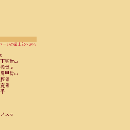
ページの最上部へ戻る
索
下顎骨
(1)
橈骨
(1)
肩甲骨
(1)
脛骨
寛骨
手
メス
(0)