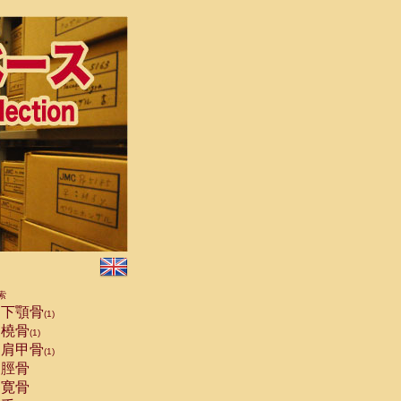
索
下顎骨
(1)
橈骨
(1)
肩甲骨
(1)
脛骨
寛骨