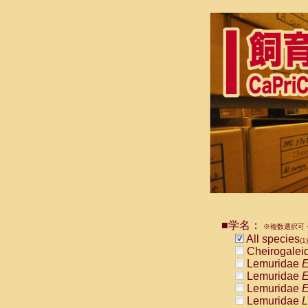
■学名：
※複数選択可・
All species
(1)
Cheirogalei
Lemuridae
E
Lemuridae
E
Lemuridae
E
Lemuridae
L