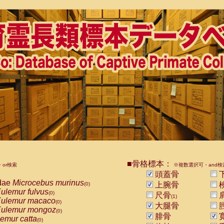
■骨格標本：
or検索
※複数選択可・and検
頭蓋骨
dae
Microcebus murinus
上腕骨
(0)
ulemur fulvus
(0)
尺骨
(1)
ulemur macaco
(0)
大腿骨
ulemur mongoz
(0)
腓骨
emur catta
(0)