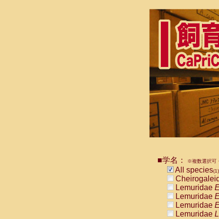
■学名：
※複数選択可・
All species
(1)
Cheirogalei
Lemuridae
E
Lemuridae
E
Lemuridae
E
Lemuridae
L