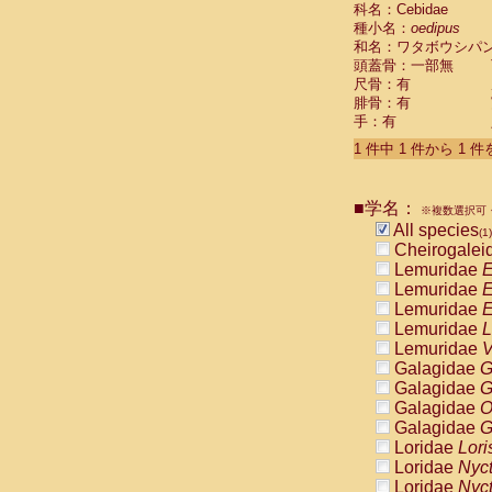
科名：Cebidae
Cebidae
Sa
種小名：
oedipus
Cebidae
Sa
和名：ワタボウシパ
Cebidae
Sag
頭蓋骨：一部無
Cebidae
Sa
尺骨：有
Cebidae
Sag
腓骨：有
Cebidae
Sa
手：有
Cebidae
Aot
Cebidae
Ceb
1 件中 1 件から 1 
Cebidae
Ceb
Cebidae
Ce
■学名：
Cebidae
Ceb
※複数選択可・
Cebidae
Ce
All species
(1)
Cebidae
Sai
Cheirogalei
Cebidae
Sai
Lemuridae
E
Atelidae
Alo
Lemuridae
E
Atelidae
Alo
Lemuridae
E
Atelidae
Alo
Lemuridae
L
Atelidae
Alo
Lemuridae
V
Atelidae
Ate
Galagidae
G
Atelidae
Ate
Galagidae
G
Atelidae
Ate
Galagidae
O
Atelidae
Ate
Galagidae
G
Atelidae
Lag
Loridae
Lori
Atelidae
Lag
Loridae
Nyc
Pitheciidae
Loridae
Nyc