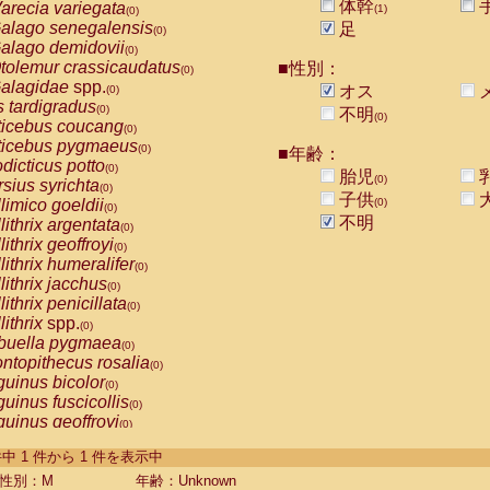
体幹
arecia variegata
(1)
(0)
alago senegalensis
足
(0)
alago demidovii
(0)
tolemur crassicaudatus
■性別：
(0)
alagidae
spp.
オス
(0)
s tardigradus
(0)
不明
(0)
ticebus coucang
(0)
ticebus pygmaeus
(0)
■年齢：
dicticus potto
(0)
胎児
(0)
rsius syrichta
(0)
子供
limico goeldii
(0)
(0)
不明
lithrix argentata
(0)
lithrix geoffroyi
(0)
lithrix humeralifer
(0)
lithrix jacchus
(0)
lithrix penicillata
(0)
lithrix
spp.
(0)
buella pygmaea
(0)
ntopithecus rosalia
(0)
uinus bicolor
(0)
uinus fuscicollis
(0)
uinus geoffroyi
(0)
uinus imperator
(0)
-1 件中 1 件から 1 件を表示中
uinus labiatus
(0)
guinus leucopus
性別：M
年齢：Unknown
(0)