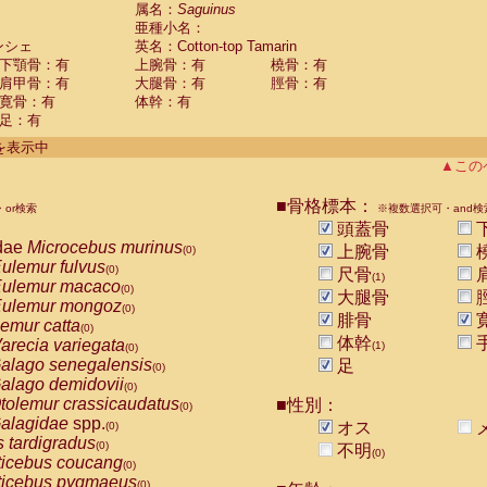
guinus midas
属名：
Saguinus
(0)
亜種小名：
guinus mystax
(0)
ンシェ
英名：Cotton-top Tamarin
uinus nigricollis
(0)
下顎骨：有
上腕骨：有
橈骨：有
guinus oedipus
(1)
肩甲骨：有
大腿骨：有
脛骨：有
uinus weddelli
(0)
寛骨：有
体幹：有
guinus
spp.
(0)
足：有
us trivirgatus
(0)
us albifrons
件を表示中
(0)
us apella
▲この
(0)
bus capucinus
(0)
us nigrivittatus
■骨格標本：
or検索
(0)
※複数選択可・and検
bus
spp.
頭蓋骨
(0)
miri boliviensis
dae
Microcebus murinus
(0)
上腕骨
(0)
miri sciureus
ulemur fulvus
(0)
(0)
尺骨
(1)
uatta caraya
ulemur macaco
(0)
(0)
大腿骨
uatta fusca
ulemur mongoz
(0)
(0)
腓骨
uatta seniculus
emur catta
(0)
(0)
uatta
spp.
体幹
arecia variegata
(0)
(1)
(0)
les belzebuth
alago senegalensis
足
(0)
(0)
les geoffroyi
alago demidovii
(0)
(0)
les paniscus
tolemur crassicaudatus
■性別：
(0)
(0)
les
spp.
alagidae
spp.
(0)
オス
(0)
othrix lagothricha
s tardigradus
(0)
(0)
不明
(0)
othrix lagothricha cana
ticebus coucang
(0)
(0)
Cacajao calvus rubicundus
ticebus pygmaeus
(0)
(0)