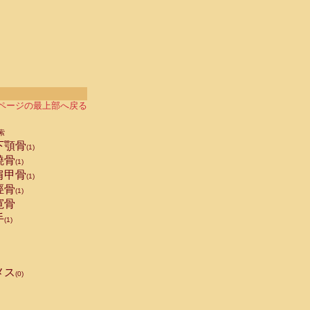
ページの最上部へ戻る
索
下顎骨
(1)
橈骨
(1)
肩甲骨
(1)
脛骨
(1)
寛骨
手
(1)
メス
(0)