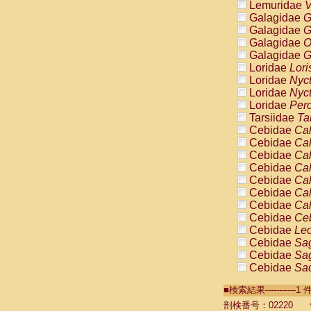
Lemuridae
V
Galagidae
G
Galagidae
G
Galagidae
O
Galagidae
G
Loridae
Lori
Loridae
Nyc
Loridae
Nyc
Loridae
Pero
Tarsiidae
Ta
Cebidae
Cal
Cebidae
Cal
Cebidae
Cal
Cebidae
Cal
Cebidae
Cal
Cebidae
Cal
Cebidae
Cal
Cebidae
Ce
Cebidae
Leo
Cebidae
Sag
Cebidae
Sag
Cebidae
Sag
Cebidae
Sag
■検索結果----------
Cebidae
Sag
Cebidae
Sa
剖検番号：02220