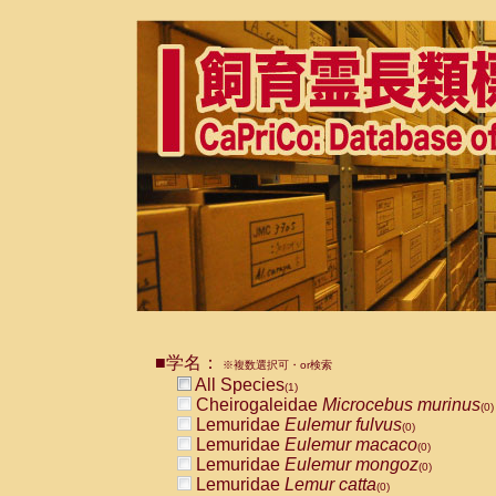
■学名：
※複数選択可・or検索
All Species
(1)
Cheirogaleidae
Microcebus murinus
(0)
Lemuridae
Eulemur fulvus
(0)
Lemuridae
Eulemur macaco
(0)
Lemuridae
Eulemur mongoz
(0)
Lemuridae
Lemur catta
(0)