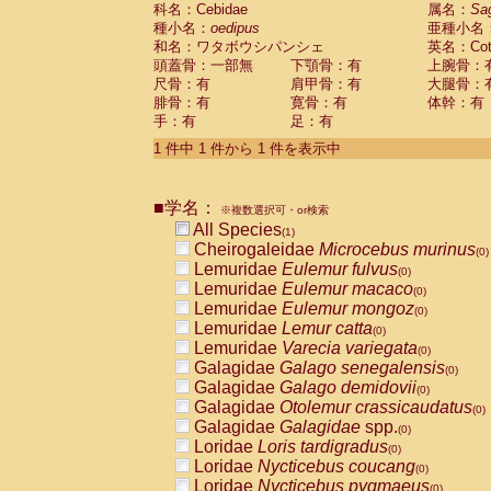
科名：Cebidae
Cebidae
Saguinus midas
属名：
Sa
(0)
種小名：
oedipus
亜種小名
Cebidae
Saguinus mystax
(0)
和名：ワタボウシパンシェ
英名：Cotto
Cebidae
Saguinus nigricollis
(0)
頭蓋骨：一部無
下顎骨：有
上腕骨：
Cebidae
Saguinus oedipus
(1)
尺骨：有
肩甲骨：有
大腿骨：
Cebidae
Saguinus weddelli
(0)
腓骨：有
寛骨：有
体幹：有
Cebidae
Saguinus
spp.
(0)
手：有
足：有
Cebidae
Aotus trivirgatus
(0)
Cebidae
Cebus albifrons
1 件中 1 件から 1 件を表示中
(0)
Cebidae
Cebus apella
(0)
Cebidae
Cebus capucinus
(0)
■学名：
Cebidae
Cebus nigrivittatus
※複数選択可・or検索
(0)
Cebidae
Cebus
spp.
All Species
(0)
(1)
Cebidae
Saimiri boliviensis
Cheirogaleidae
Microcebus murinus
(0)
(0)
Cebidae
Saimiri sciureus
Lemuridae
Eulemur fulvus
(0)
(0)
Atelidae
Alouatta caraya
Lemuridae
Eulemur macaco
(0)
(0)
Atelidae
Alouatta fusca
Lemuridae
Eulemur mongoz
(0)
(0)
Atelidae
Alouatta seniculus
Lemuridae
Lemur catta
(0)
(0)
Atelidae
Alouatta
spp.
Lemuridae
Varecia variegata
(0)
(0)
Atelidae
Ateles belzebuth
Galagidae
Galago senegalensis
(0)
(0)
Atelidae
Ateles geoffroyi
Galagidae
Galago demidovii
(0)
(0)
Atelidae
Ateles paniscus
Galagidae
Otolemur crassicaudatus
(0)
(0)
Atelidae
Ateles
spp.
Galagidae
Galagidae
spp.
(0)
(0)
Atelidae
Lagothrix lagothricha
Loridae
Loris tardigradus
(0)
(0)
Atelidae
Lagothrix lagothricha cana
Loridae
Nycticebus coucang
(0)
(0)
Pitheciidae
Cacajao calvus rubicundu
Loridae
Nycticebus pygmaeus
(0)