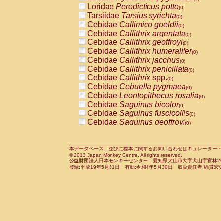
Pitheciidae
Callicebus cupreus
Loridae
Perodicticus potto
(0)
(0)
Pitheciidae
Callicebus donacophilus
Tarsiidae
Tarsius syrichta
(0
(0)
Pitheciidae
Callicebus moloch
Cebidae
Callimico goeldii
(0)
(0)
Pitheciidae
Callicebus torquatus
Cebidae
Callithrix argentata
(0)
(0)
Pitheciidae
Callicebus
spp.
Cebidae
Callithrix geoffroyi
(0)
(0)
Pitheciidae
Chiropotes satanas
Cebidae
Callithrix humeralifer
(0)
(0)
Pitheciidae
Pithecia monachus
Cebidae
Callithrix jacchus
(0)
(0)
Pitheciidae
Pithecia pithecia
Cebidae
Callithrix penicillata
(0)
(0)
Cercopithecidae
Cercocebus agilis
Cebidae
Callithrix
spp.
(0)
(0)
Cercopithecidae
Cercocebus galeritus
Cebidae
Cebuella pygmaea
(0)
Cercopithecidae
Cercocebus torquatu
Cebidae
Leontopithecus rosalia
(0)
Cercopithecidae
Cercocebus torquatus
Cebidae
Saguinus bicolor
(0)
Cercopithecidae
Cercocebus torquatu
Cebidae
Saguinus fuscicollis
(0)
Cercopithecidae
Cercocebus
hybrid
Cebidae
Saguinus geoffroyi
(0)
(0)
Cercopithecidae
Cercocebus
spp.
Cebidae
Saguinus imperator
(0)
(0)
Cercopithecidae
Lophocebus albigen
Cebidae
Saguinus labiatus
(0)
Cercopithecidae
Papio anubis
Cebidae
Saguinus leucopus
本データベース、並びに標本に関するお問い合わせはキュレーター・新宅勇太までお願い
(0)
(0)
© 2013 Japan Monkey Centre. All rights reserved.
Cercopithecidae
Papio cynocephalus
Cebidae
Saguinus midas
(
(0)
公益財団法人日本モンキーセンター 愛知県犬山市大字犬山字官林26番
Cercopithecidae
Papio hamadryas
Cebidae
Saguinus mystax
(0)
登録:平成19年5月31日 有効:令和4年5月30日 取扱責任者:綿貫宏
(0)
Cercopithecidae
Papio papio
Cebidae
Saguinus nigricollis
(0)
(0)
Cercopithecidae
Papio
spp.
Cebidae
Saguinus oedipus
(0)
(1)
Cercopithecidae
Mandrillus leucopha
Cebidae
Saguinus weddelli
(0)
Cercopithecidae
Mandrillus sphinx
Cebidae
Saguinus
spp.
(0)
(0)
Cercopithecidae
Theropithecus gelad
Cebidae
Aotus trivirgatus
(0)
Cercopithecidae
Macaca arctoides
Cebidae
Cebus albifrons
(0)
(0)