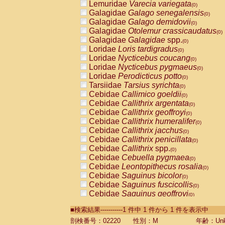
Lemuridae
Varecia variegata
(0)
Galagidae
Galago senegalensis
(0)
Galagidae
Galago demidovii
(0)
Galagidae
Otolemur crassicaudatus
(0)
Galagidae
Galagidae
spp.
(0)
Loridae
Loris tardigradus
(0)
Loridae
Nycticebus coucang
(0)
Loridae
Nycticebus pygmaeus
(0)
Loridae
Perodicticus potto
(0)
Tarsiidae
Tarsius syrichta
(0)
Cebidae
Callimico goeldii
(0)
Cebidae
Callithrix argentata
(0)
Cebidae
Callithrix geoffroyi
(0)
Cebidae
Callithrix humeralifer
(0)
Cebidae
Callithrix jacchus
(0)
Cebidae
Callithrix penicillata
(0)
Cebidae
Callithrix
spp.
(0)
Cebidae
Cebuella pygmaea
(0)
Cebidae
Leontopithecus rosalia
(0)
Cebidae
Saguinus bicolor
(0)
Cebidae
Saguinus fuscicollis
(0)
Cebidae
Saguinus geoffroyi
(0)
Cebidae
Saguinus imperator
(0)
■検索結果-----------1 件中 1 件から 1 件を表示中
Cebidae
Saguinus labiatus
(0)
Cebidae
Saguinus leucopus
剖検番号：02220
性別：M
年齢：Unk
(0)