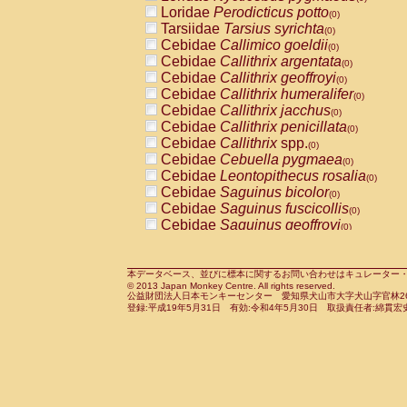
Pitheciidae
Callicebus cupreus
Loridae
Perodicticus potto
(0)
(0)
Pitheciidae
Callicebus donacophilus
Tarsiidae
Tarsius syrichta
(0
(0)
Pitheciidae
Callicebus moloch
Cebidae
Callimico goeldii
(0)
(0)
Pitheciidae
Callicebus torquatus
Cebidae
Callithrix argentata
(0)
(0)
Pitheciidae
Callicebus
spp.
Cebidae
Callithrix geoffroyi
(0)
(0)
Pitheciidae
Chiropotes satanas
Cebidae
Callithrix humeralifer
(0)
(0)
Pitheciidae
Pithecia monachus
Cebidae
Callithrix jacchus
(0)
(0)
Pitheciidae
Pithecia pithecia
Cebidae
Callithrix penicillata
(0)
(0)
Cercopithecidae
Cercocebus agilis
Cebidae
Callithrix
spp.
(0)
(0)
Cercopithecidae
Cercocebus galeritus
Cebidae
Cebuella pygmaea
(0)
Cercopithecidae
Cercocebus torquatu
Cebidae
Leontopithecus rosalia
(0)
Cercopithecidae
Cercocebus torquatus
Cebidae
Saguinus bicolor
(0)
Cercopithecidae
Cercocebus torquatu
Cebidae
Saguinus fuscicollis
(0)
Cercopithecidae
Cercocebus
hybrid
Cebidae
Saguinus geoffroyi
(0)
(0)
Cercopithecidae
Cercocebus
spp.
Cebidae
Saguinus imperator
(0)
(0)
Cercopithecidae
Lophocebus albigen
Cebidae
Saguinus labiatus
(0)
Cercopithecidae
Papio anubis
Cebidae
Saguinus leucopus
本データベース、並びに標本に関するお問い合わせはキュレーター・新宅勇太までお願い
(0)
(0)
© 2013 Japan Monkey Centre. All rights reserved.
Cercopithecidae
Papio cynocephalus
Cebidae
Saguinus midas
(
(0)
公益財団法人日本モンキーセンター 愛知県犬山市大字犬山字官林26番
Cercopithecidae
Papio hamadryas
Cebidae
Saguinus mystax
(0)
登録:平成19年5月31日 有効:令和4年5月30日 取扱責任者:綿貫宏
(0)
Cercopithecidae
Papio papio
Cebidae
Saguinus nigricollis
(0)
(0)
Cercopithecidae
Papio
spp.
Cebidae
Saguinus oedipus
(0)
(1)
Cercopithecidae
Mandrillus leucopha
Cebidae
Saguinus weddelli
(0)
Cercopithecidae
Mandrillus sphinx
Cebidae
Saguinus
spp.
(0)
(0)
Cercopithecidae
Theropithecus gelad
Cebidae
Aotus trivirgatus
(0)
Cercopithecidae
Macaca arctoides
Cebidae
Cebus albifrons
(0)
(0)