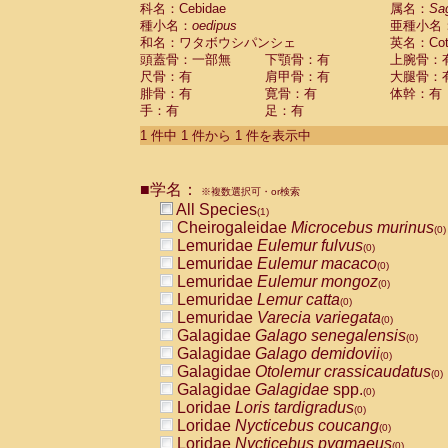
科名：Cebidae
Cebidae
Saguinus midas
属名：
Sa
(0)
種小名：
oedipus
亜種小名
Cebidae
Saguinus mystax
(0)
和名：ワタボウシパンシェ
英名：Cotto
Cebidae
Saguinus nigricollis
(0)
頭蓋骨：一部無
下顎骨：有
上腕骨：
Cebidae
Saguinus oedipus
(1)
尺骨：有
肩甲骨：有
大腿骨：
Cebidae
Saguinus weddelli
(0)
腓骨：有
寛骨：有
体幹：有
Cebidae
Saguinus
spp.
(0)
手：有
足：有
Cebidae
Aotus trivirgatus
(0)
Cebidae
Cebus albifrons
1 件中 1 件から 1 件を表示中
(0)
Cebidae
Cebus apella
(0)
Cebidae
Cebus capucinus
(0)
■学名：
Cebidae
Cebus nigrivittatus
※複数選択可・or検索
(0)
Cebidae
Cebus
spp.
All Species
(0)
(1)
Cebidae
Saimiri boliviensis
Cheirogaleidae
Microcebus murinus
(0)
(0)
Cebidae
Saimiri sciureus
Lemuridae
Eulemur fulvus
(0)
(0)
Atelidae
Alouatta caraya
Lemuridae
Eulemur macaco
(0)
(0)
Atelidae
Alouatta fusca
Lemuridae
Eulemur mongoz
(0)
(0)
Atelidae
Alouatta seniculus
Lemuridae
Lemur catta
(0)
(0)
Atelidae
Alouatta
spp.
Lemuridae
Varecia variegata
(0)
(0)
Atelidae
Ateles belzebuth
Galagidae
Galago senegalensis
(0)
(0)
Atelidae
Ateles geoffroyi
Galagidae
Galago demidovii
(0)
(0)
Atelidae
Ateles paniscus
Galagidae
Otolemur crassicaudatus
(0)
(0)
Atelidae
Ateles
spp.
Galagidae
Galagidae
spp.
(0)
(0)
Atelidae
Lagothrix lagothricha
Loridae
Loris tardigradus
(0)
(0)
Atelidae
Lagothrix lagothricha cana
Loridae
Nycticebus coucang
(0)
(0)
Pitheciidae
Cacajao calvus rubicundu
Loridae
Nycticebus pygmaeus
(0)