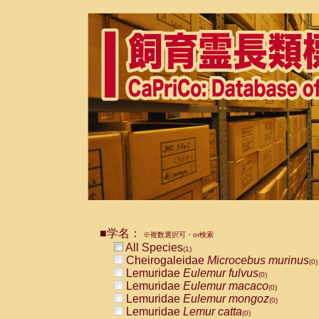
■学名：
※複数選択可・or検索
All Species
(1)
Cheirogaleidae
Microcebus murinus
(0)
Lemuridae
Eulemur fulvus
(0)
Lemuridae
Eulemur macaco
(0)
Lemuridae
Eulemur mongoz
(0)
Lemuridae
Lemur catta
(0)