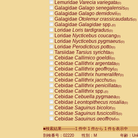
Lemuridae
Varecia variegata
(0)
Galagidae
Galago senegalensis
(0)
Galagidae
Galago demidovii
(0)
Galagidae
Otolemur crassicaudatus
(0)
Galagidae
Galagidae
spp.
(0)
Loridae
Loris tardigradus
(0)
Loridae
Nycticebus coucang
(0)
Loridae
Nycticebus pygmaeus
(0)
Loridae
Perodicticus potto
(0)
Tarsiidae
Tarsius syrichta
(0)
Cebidae
Callimico goeldii
(0)
Cebidae
Callithrix argentata
(0)
Cebidae
Callithrix geoffroyi
(0)
Cebidae
Callithrix humeralifer
(0)
Cebidae
Callithrix jacchus
(0)
Cebidae
Callithrix penicillata
(0)
Cebidae
Callithrix
spp.
(0)
Cebidae
Cebuella pygmaea
(0)
Cebidae
Leontopithecus rosalia
(0)
Cebidae
Saguinus bicolor
(0)
Cebidae
Saguinus fuscicollis
(0)
Cebidae
Saguinus geoffroyi
(0)
Cebidae
Saguinus imperator
(0)
■検索結果-----------1 件中 1 件から 1 件を表示中
Cebidae
Saguinus labiatus
(0)
Cebidae
Saguinus leucopus
剖検番号：02220
性別：M
年齢：Unk
(0)