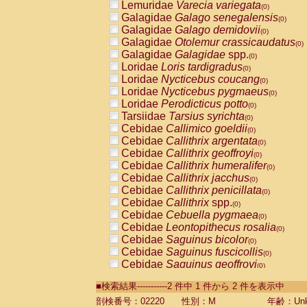
Lemuridae
Varecia variegata
(0)
Galagidae
Galago senegalensis
(0)
Galagidae
Galago demidovii
(0)
Galagidae
Otolemur crassicaudatus
(0)
Galagidae
Galagidae
spp.
(0)
Loridae
Loris tardigradus
(0)
Loridae
Nycticebus coucang
(0)
Loridae
Nycticebus pygmaeus
(0)
Loridae
Perodicticus potto
(0)
Tarsiidae
Tarsius syrichta
(0)
Cebidae
Callimico goeldii
(0)
Cebidae
Callithrix argentata
(0)
Cebidae
Callithrix geoffroyi
(0)
Cebidae
Callithrix humeralifer
(0)
Cebidae
Callithrix jacchus
(0)
Cebidae
Callithrix penicillata
(0)
Cebidae
Callithrix
spp.
(0)
Cebidae
Cebuella pygmaea
(0)
Cebidae
Leontopithecus rosalia
(0)
Cebidae
Saguinus bicolor
(0)
Cebidae
Saguinus fuscicollis
(0)
Cebidae
Saguinus geoffroyi
(0)
Cebidae
Saguinus imperator
(0)
■検索結果-----------2 件中 1 件から 2 件を表示中
Cebidae
Saguinus labiatus
(0)
Cebidae
Saguinus leucopus
剖検番号：02220
性別：M
年齢：Unk
(0)