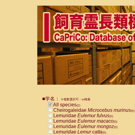
■学名：
※複数選択可・or検索
All species
(2)
Cheirogaleidae
Microcebus murinus
(0)
Lemuridae
Eulemur fulvus
(0)
Lemuridae
Eulemur macaco
(0)
Lemuridae
Eulemur mongoz
(0)
Lemuridae
Lemur catta
(0)