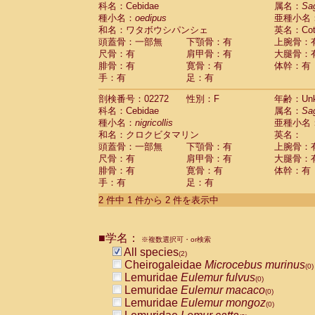
科名：Cebidae
Cebidae
Saguinus midas
属名：
Sa
(0)
種小名：
oedipus
亜種小名
Cebidae
Saguinus mystax
(0)
和名：ワタボウシパンシェ
英名：Cotto
Cebidae
Saguinus nigricollis
(1)
頭蓋骨：一部無
下顎骨：有
上腕骨：
Cebidae
Saguinus oedipus
(1)
尺骨：有
肩甲骨：有
大腿骨：
Cebidae
Saguinus weddelli
(0)
腓骨：有
寛骨：有
体幹：有
Cebidae
Saguinus
spp.
(0)
手：有
足：有
Cebidae
Aotus trivirgatus
(0)
Cebidae
Cebus albifrons
(0)
剖検番号：02272
性別：F
年齢：Unk
Cebidae
Cebus apella
科名：Cebidae
(0)
属名：
Sa
Cebidae
Cebus capucinus
種小名：
nigricollis
亜種小名
(0)
Cebidae
Cebus nigrivittatus
和名：クロクビタマリン
英名：
(0)
Cebidae
Cebus
spp.
頭蓋骨：一部無
下顎骨：有
上腕骨：
(0)
Cebidae
Saimiri boliviensis
尺骨：有
肩甲骨：有
大腿骨：
(0)
腓骨：有
Cebidae
Saimiri sciureus
寛骨：有
体幹：有
(0)
手：有
足：有
Atelidae
Alouatta caraya
(0)
Atelidae
Alouatta fusca
(0)
2 件中 1 件から 2 件を表示中
Atelidae
Alouatta seniculus
(0)
Atelidae
Alouatta
spp.
(0)
Atelidae
Ateles belzebuth
■学名：
(0)
※複数選択可・or検索
Atelidae
Ateles geoffroyi
(0)
All species
(2)
Atelidae
Ateles paniscus
(0)
Cheirogaleidae
Microcebus murinus
(0)
Atelidae
Ateles
spp.
(0)
Lemuridae
Eulemur fulvus
(0)
Atelidae
Lagothrix lagothricha
(0)
Lemuridae
Eulemur macaco
(0)
Atelidae
Lagothrix lagothricha cana
(0)
Lemuridae
Eulemur mongoz
(0)
Pitheciidae
Cacajao calvus rubicundu