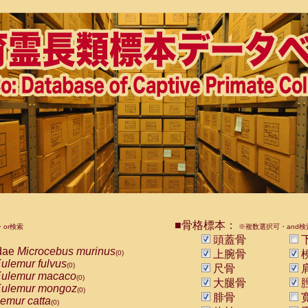
■骨格標本：
or検索
※複数選択可・and検
頭蓋骨
dae
Microcebus murinus
上腕骨
(0)
ulemur fulvus
(0)
尺骨
ulemur macaco
(0)
大腿骨
ulemur mongoz
(0)
腓骨
emur catta
(0)