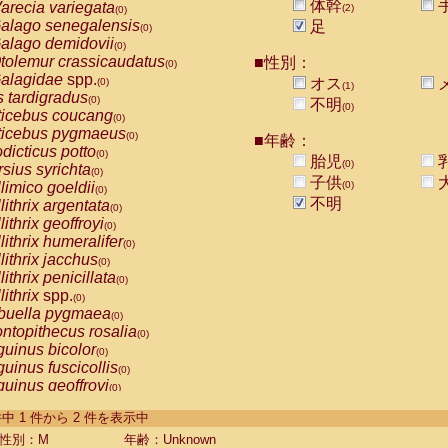
体幹
arecia variegata
(2)
(0)
alago senegalensis
足
(0)
alago demidovii
(0)
tolemur crassicaudatus
■性別：
(0)
alagidae
spp.
オス
(0)
(1)
s tardigradus
(0)
不明
(0)
ticebus coucang
(0)
ticebus pygmaeus
(0)
■年齢：
dicticus potto
(0)
胎児
(0)
rsius syrichta
(0)
子供
limico goeldii
(0)
(0)
不明
lithrix argentata
(0)
lithrix geoffroyi
(0)
lithrix humeralifer
(0)
lithrix jacchus
(0)
lithrix penicillata
(0)
lithrix
spp.
(0)
buella pygmaea
(0)
ntopithecus rosalia
(0)
uinus bicolor
(0)
uinus fuscicollis
(0)
uinus geoffroyi
(0)
uinus imperator
(0)
-2 件中 1 件から 2 件を表示中
uinus labiatus
(0)
guinus leucopus
性別：M
年齢：Unknown
(0)