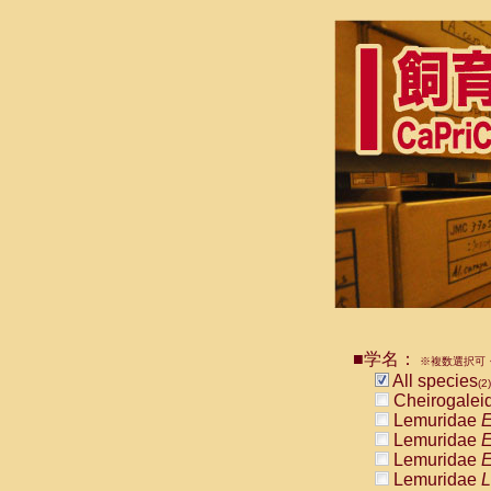
■学名：
※複数選択可・
All species
(2)
Cheirogalei
Lemuridae
E
Lemuridae
E
Lemuridae
E
Lemuridae
L