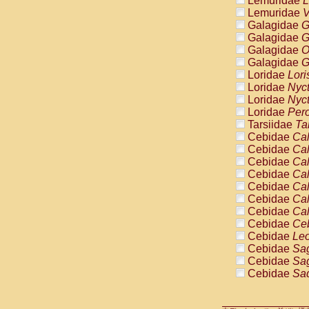
Lemuridae
L
Pitheciidae
Lemuridae
V
Pitheciidae
Galagidae
G
Pitheciidae
Galagidae
G
Pitheciidae
Galagidae
O
Pitheciidae
Galagidae
G
Pitheciidae
Loridae
Lori
Pitheciidae
Loridae
Nyc
Pitheciidae
Loridae
Nyc
Cercopithec
Loridae
Pero
Cercopithec
Tarsiidae
Ta
Cercopithec
Cebidae
Cal
Cercopithec
Cebidae
Cal
Cercopithec
Cebidae
Cal
Cercopithec
Cebidae
Cal
Cercopithec
Cebidae
Cal
Cercopithec
Cebidae
Cal
Cercopithec
Cebidae
Cal
Cercopithec
Cebidae
Ce
Cercopithec
Cebidae
Leo
Cercopithec
Cebidae
Sag
Cercopithec
Cebidae
Sag
Cercopithec
Cebidae
Sag
Cercopithec
Cebidae
Sag
Cercopithec
Cebidae
Sag
Cercopithec