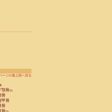
ページの最上部へ戻る
索
下顎骨
(2)
橈骨
肩甲骨
脛骨
寛骨
(2)