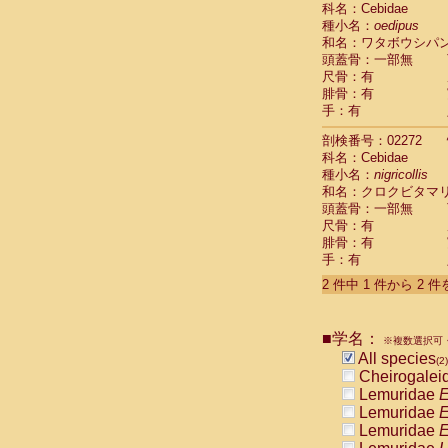
科名：Cebidae
Cebidae
Sa
種小名：
oedipus
Cebidae
Sa
和名：ワタボウシパ
Cebidae
Sag
頭蓋骨：一部無
Cebidae
Sa
尺骨：有
Cebidae
Sag
腓骨：有
Cebidae
Sa
手：有
Cebidae
Aot
Cebidae
Ceb
剖検番号：02272
Cebidae
Ceb
科名：Cebidae
Cebidae
Ce
種小名：
nigricollis
Cebidae
Ceb
和名：クロクビタマ
Cebidae
Ce
頭蓋骨：一部無
Cebidae
Sai
尺骨：有
腓骨：有
Cebidae
Sai
手：有
Atelidae
Alo
Atelidae
Alo
2 件中 1 件から 2 
Atelidae
Alo
Atelidae
Alo
Atelidae
Ate
■学名：
※複数選択可・
Atelidae
Ate
All species
(2)
Atelidae
Ate
Cheirogalei
Atelidae
Ate
Lemuridae
E
Atelidae
Lag
Lemuridae
E
Atelidae
Lag
Lemuridae
E
Pitheciidae