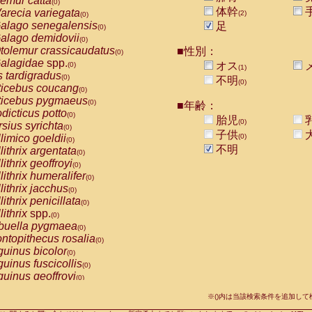
emur catta
(0)
Callicebus cupreus
(0)
体幹
arecia variegata
(2)
(0)
Callicebus donacophilus
(0)
alago senegalensis
足
(0)
Callicebus moloch
(0)
alago demidovii
(0)
Callicebus torquatus
(0)
tolemur crassicaudatus
■性別：
(0)
Callicebus
spp.
(0)
alagidae
spp.
オス
(0)
(1)
Chiropotes satanas
(0)
s tardigradus
(0)
不明
Pithecia monachus
(0)
(0)
ticebus coucang
(0)
Pithecia pithecia
(0)
ticebus pygmaeus
(0)
■年齢：
idae
Cercocebus agilis
(0)
dicticus potto
(0)
胎児
idae
Cercocebus galeritus chrysogaster
(0)
(0)
rsius syrichta
(0)
idae
Cercocebus torquatus atys
子供
(0)
limico goeldii
(0)
(0)
idae
Cercocebus torquatus lunulatus
(0)
不明
lithrix argentata
(0)
idae
Cercocebus torquatus torquatus
(0)
lithrix geoffroyi
(0)
idae
Cercocebus
hybrid
(0)
lithrix humeralifer
(0)
idae
Cercocebus
spp.
(0)
lithrix jacchus
(0)
idae
Lophocebus albigena
(0)
lithrix penicillata
(0)
idae
Papio anubis
(0)
lithrix
spp.
(0)
idae
Papio cynocephalus
(0)
buella pygmaea
(0)
idae
Papio hamadryas
(0)
ntopithecus rosalia
(0)
idae
Papio papio
(0)
uinus bicolor
(0)
idae
Papio
spp.
(0)
uinus fuscicollis
(0)
idae
Mandrillus leucophaeus
(0)
uinus geoffroyi
(0)
idae
Mandrillus sphinx
(0)
uinus imperator
(0)
idae
Theropithecus gelada
※()内は当該検索条件を追加し
(0)
uinus labiatus
(0)
idae
Macaca arctoides
(0)