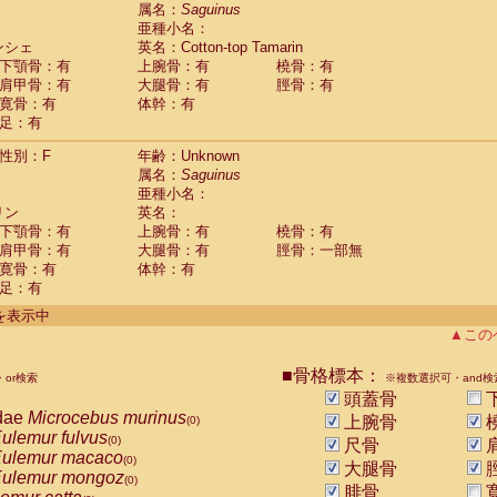
guinus midas
属名：
Saguinus
(0)
亜種小名：
guinus mystax
(0)
ンシェ
英名：Cotton-top Tamarin
uinus nigricollis
(1)
下顎骨：有
上腕骨：有
橈骨：有
guinus oedipus
(1)
肩甲骨：有
大腿骨：有
脛骨：有
uinus weddelli
(0)
寛骨：有
体幹：有
guinus
spp.
(0)
足：有
us trivirgatus
(0)
us albifrons
(0)
性別：F
年齢：Unknown
us apella
(0)
属名：
Saguinus
bus capucinus
亜種小名：
(0)
us nigrivittatus
リン
英名：
(0)
bus
spp.
下顎骨：有
上腕骨：有
橈骨：有
(0)
miri boliviensis
肩甲骨：有
大腿骨：有
脛骨：一部無
(0)
miri sciureus
寛骨：有
体幹：有
(0)
足：有
uatta caraya
(0)
uatta fusca
(0)
件を表示中
uatta seniculus
(0)
▲この
uatta
spp.
(0)
les belzebuth
(0)
■骨格標本：
or検索
※複数選択可・and検
les geoffroyi
(0)
頭蓋骨
les paniscus
(0)
dae
Microcebus murinus
上腕骨
(0)
les
spp.
(0)
ulemur fulvus
(0)
尺骨
othrix lagothricha
(0)
ulemur macaco
(0)
大腿骨
othrix lagothricha cana
(0)
ulemur mongoz
(0)
Cacajao calvus rubicundus
腓骨
(0)