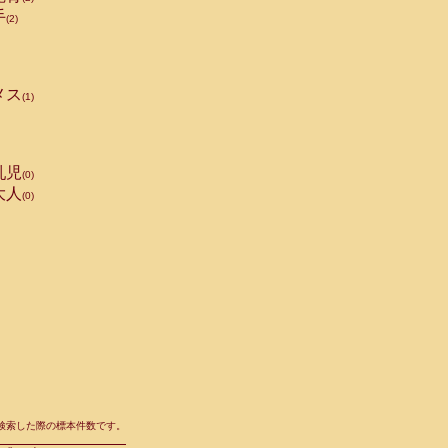
手
(2)
メス
(1)
乳児
(0)
大人
(0)
て検索した際の標本件数です。