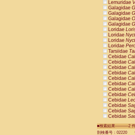
Lemuridae
V
Galagidae
G
Galagidae
G
Galagidae
O
Galagidae
G
Loridae
Lori
Loridae
Nyc
Loridae
Nyc
Loridae
Pero
Tarsiidae
Ta
Cebidae
Cal
Cebidae
Cal
Cebidae
Cal
Cebidae
Cal
Cebidae
Cal
Cebidae
Cal
Cebidae
Cal
Cebidae
Ce
Cebidae
Leo
Cebidae
Sag
Cebidae
Sag
Cebidae
Sag
Cebidae
Sag
■検索結果----------
Cebidae
Sag
Cebidae
Sa
剖検番号：02220