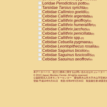
Pitheciidae
Callicebus cupreus
Loridae
Perodicticus potto
(0)
(0)
Pitheciidae
Callicebus donacophilus
Tarsiidae
Tarsius syrichta
(0
(0)
Pitheciidae
Callicebus moloch
Cebidae
Callimico goeldii
(0)
(0)
Pitheciidae
Callicebus torquatus
Cebidae
Callithrix argentata
(0)
(0)
Pitheciidae
Callicebus
spp.
Cebidae
Callithrix geoffroyi
(0)
(0)
Pitheciidae
Chiropotes satanas
Cebidae
Callithrix humeralifer
(0)
(0)
Pitheciidae
Pithecia monachus
Cebidae
Callithrix jacchus
(0)
(0)
Pitheciidae
Pithecia pithecia
Cebidae
Callithrix penicillata
(0)
(0)
Cercopithecidae
Cercocebus agilis
Cebidae
Callithrix
spp.
(0)
(0)
Cercopithecidae
Cercocebus galeritus
Cebidae
Cebuella pygmaea
(0)
Cercopithecidae
Cercocebus torquatu
Cebidae
Leontopithecus rosalia
(0)
Cercopithecidae
Cercocebus torquatus
Cebidae
Saguinus bicolor
(0)
Cercopithecidae
Cercocebus torquatu
Cebidae
Saguinus fuscicollis
(0)
Cercopithecidae
Cercocebus
hybrid
Cebidae
Saguinus geoffroyi
(0)
(0)
Cercopithecidae
Cercocebus
spp.
Cebidae
Saguinus imperator
(0)
(0)
Cercopithecidae
Lophocebus albigen
Cebidae
Saguinus labiatus
(0)
Cercopithecidae
Papio anubis
Cebidae
Saguinus leucopus
本データベース、並びに標本に関するお問い合わせはキュレーター・新宅勇太までお願い
(0)
(0)
© 2013 Japan Monkey Centre. All rights reserved.
Cercopithecidae
Papio cynocephalus
Cebidae
Saguinus midas
(
(0)
公益財団法人日本モンキーセンター 愛知県犬山市大字犬山字官林26番
Cercopithecidae
Papio hamadryas
Cebidae
Saguinus mystax
(0)
登録:平成19年5月31日 有効:令和4年5月30日 取扱責任者:綿貫宏
(0)
Cercopithecidae
Papio papio
Cebidae
Saguinus nigricollis
(0)
(0)
Cercopithecidae
Papio
spp.
Cebidae
Saguinus oedipus
(0)
(1)
Cercopithecidae
Mandrillus leucopha
Cebidae
Saguinus weddelli
(0)
Cercopithecidae
Mandrillus sphinx
Cebidae
Saguinus
spp.
(0)
(0)
Cercopithecidae
Theropithecus gelad
Cebidae
Aotus trivirgatus
(0)
Cercopithecidae
Macaca arctoides
Cebidae
Cebus albifrons
(0)
(0)