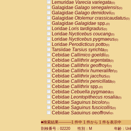
Lemuridae
Varecia variegata
(0)
Galagidae
Galago senegalensis
(0)
Galagidae
Galago demidovii
(0)
Galagidae
Otolemur crassicaudatus
(0)
Galagidae
Galagidae
spp.
(0)
Loridae
Loris tardigradus
(0)
Loridae
Nycticebus coucang
(0)
Loridae
Nycticebus pygmaeus
(0)
Loridae
Perodicticus potto
(0)
Tarsiidae
Tarsius syrichta
(0)
Cebidae
Callimico goeldii
(0)
Cebidae
Callithrix argentata
(0)
Cebidae
Callithrix geoffroyi
(0)
Cebidae
Callithrix humeralifer
(0)
Cebidae
Callithrix jacchus
(0)
Cebidae
Callithrix penicillata
(0)
Cebidae
Callithrix
spp.
(0)
Cebidae
Cebuella pygmaea
(0)
Cebidae
Leontopithecus rosalia
(0)
Cebidae
Saguinus bicolor
(0)
Cebidae
Saguinus fuscicollis
(0)
Cebidae
Saguinus geoffroyi
(0)
Cebidae
Saguinus imperator
(0)
■検索結果-----------1 件中 1 件から 1 件を表示中
Cebidae
Saguinus labiatus
(0)
Cebidae
Saguinus leucopus
剖検番号：02220
性別：M
年齢：Unk
(0)