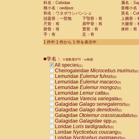
科名：Cebidae
Cebidae
Saguinus midas
属名：
Sa
(0)
種小名：
oedipus
亜種小名
Cebidae
Saguinus mystax
(0)
和名：ワタボウシパンシェ
英名：Cotto
Cebidae
Saguinus nigricollis
(0)
頭蓋骨：一部無
下顎骨：有
上腕骨：
Cebidae
Saguinus oedipus
(1)
尺骨：有
肩甲骨：有
大腿骨：
Cebidae
Saguinus weddelli
(0)
腓骨：有
寛骨：有
体幹：有
Cebidae
Saguinus
spp.
(0)
手：有
足：有
Cebidae
Aotus trivirgatus
(0)
Cebidae
Cebus albifrons
1 件中 1 件から 1 件を表示中
(0)
Cebidae
Cebus apella
(0)
Cebidae
Cebus capucinus
(0)
■学名：
Cebidae
Cebus nigrivittatus
※複数選択可・or検索
(0)
Cebidae
Cebus
spp.
All species
(0)
(1)
Cebidae
Saimiri boliviensis
Cheirogaleidae
Microcebus murinus
(0)
(0)
Cebidae
Saimiri sciureus
Lemuridae
Eulemur fulvus
(0)
(0)
Atelidae
Alouatta caraya
Lemuridae
Eulemur macaco
(0)
(0)
Atelidae
Alouatta fusca
Lemuridae
Eulemur mongoz
(0)
(0)
Atelidae
Alouatta seniculus
Lemuridae
Lemur catta
(0)
(0)
Atelidae
Alouatta
spp.
Lemuridae
Varecia variegata
(0)
(0)
Atelidae
Ateles belzebuth
Galagidae
Galago senegalensis
(0)
(0)
Atelidae
Ateles geoffroyi
Galagidae
Galago demidovii
(0)
(0)
Atelidae
Ateles paniscus
Galagidae
Otolemur crassicaudatus
(0)
(0)
Atelidae
Ateles
spp.
Galagidae
Galagidae
spp.
(0)
(0)
Atelidae
Lagothrix lagothricha
Loridae
Loris tardigradus
(0)
(0)
Atelidae
Lagothrix lagothricha cana
Loridae
Nycticebus coucang
(0)
(0)
Pitheciidae
Cacajao calvus rubicundu
Loridae
Nycticebus pygmaeus
(0)