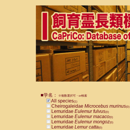
■学名：
※複数選択可・or検索
All species
(1)
Cheirogaleidae
Microcebus murinus
(0)
Lemuridae
Eulemur fulvus
(0)
Lemuridae
Eulemur macaco
(0)
Lemuridae
Eulemur mongoz
(0)
Lemuridae
Lemur catta
(0)